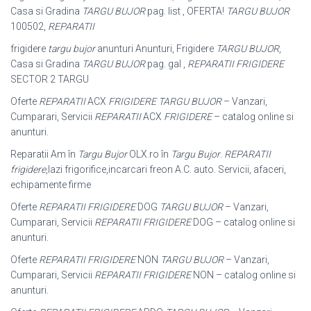
Casa si Gradina
TARGU BUJOR
pag. list , OFERTA!
TARGU BUJOR
100502,
REPARATII
frigidere
targu bujor
anunturi Anunturi, Frigidere
TARGU BUJOR
,
Casa si Gradina
TARGU BUJOR
pag. gal ,
REPARATII FRIGIDERE
SECTOR 2 TARGU
Oferte
REPARATII
ACX
FRIGIDERE TARGU BUJOR
– Vanzari,
Cumparari, Servicii
REPARATII
ACX
FRIGIDERE
– catalog online si
anunturi.
Reparatii Am în
Targu Bujor
OLX.ro în
Targu Bujor
.
REPARATII
frigidere
,lazi frigorifice,incarcari freon A.C. auto. Servicii, afaceri,
echipamente firme
Oferte
REPARATII FRIGIDERE
DOG
TARGU BUJOR
– Vanzari,
Cumparari, Servicii
REPARATII FRIGIDERE
DOG – catalog online si
anunturi.
Oferte
REPARATII FRIGIDERE
NON
TARGU BUJOR
– Vanzari,
Cumparari, Servicii
REPARATII FRIGIDERE
NON – catalog online si
anunturi.