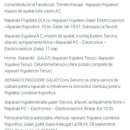
conectându-te la Facebook. Trimite mesaje .
Reparatii frigidere
|
masini de spalat rufe, vase | AC.
Reparatii Frigidere OLX.ro.
Reparatii Frigidere Galati
. Electrocasnice
» Aparate frigorifice. 10 lei. Galati. Ieri 19:51. Salveaza ca favorit
Reparatii frigidere
,A.C.,masini de spalat, montaj boilere. Servicii,
afaceri, echipamente firme » Reparatii PC – Electronice –
Electrocasnice.
Galati
. 11 sep.
Home · Reparatii ·
GALATI
;
Reparatii frigidere
Tecuci.
Reparatii
frigidere
Tecuci. CeluHomeService ofera solutii complete de
reparatii frigidere
in Tecuci,
REPARATII FRIGIDERE GALATI
Coro Service va ofera servicii de
calitate pentru reparatii si intretinere la domiciliul clientului pentru:
frigidere; combine frigorifice
Reparatii frigidere
braila-
galati
. Servicii, afaceri, echipamente firme »
Reparatii PC – Electronice – Electrocasnice. Braila. Azi 10:35
Persoana fizica autorizata, efectuez
reparatii
:
frigidere
, combine
frigorifice,
Galati
, judet
Galati
Adaugat La 08:34, 28 septembrie