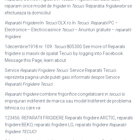
reparam orice model de
frigider
in
Tecuci
. Reparatia
frigiderelor
se
efectueaza la domiciliul
Reparatii Frigidere
în
Tecuci
OLX.ro în
Tecuci
.
Reparatii
PC –
Electronice – Electrocasnice
Tecuci
– Anunturi gratuite –
reparatii
frigidere
1decembrie1918 nr. 109.
Tecuci
805300 See more of Reparatii
frigidere si masini de spalat Tecuci by logging into Facebook.
Message this Page, learn about
Service
Reparatii Frigidere Tecuci
. Service Reparatii Tecuci
reprezinta pagina unde puteti gasi informatii despre Service
Reparatii Frigidere Tecuci
Reparatii
frigidere
combine frigorifice congelatoare in
tecuci
si
imprejurari
indiferent de marca sau model Indiferent de problema
tehnica cu care va
123456. REPARATII FRIGIDERE Reparatii frigidere ARCTIC, reparatii
frigidere BEKO, reparatii frigidere LG, reparatii frigidere
Reparatii
frigidere TECUCI