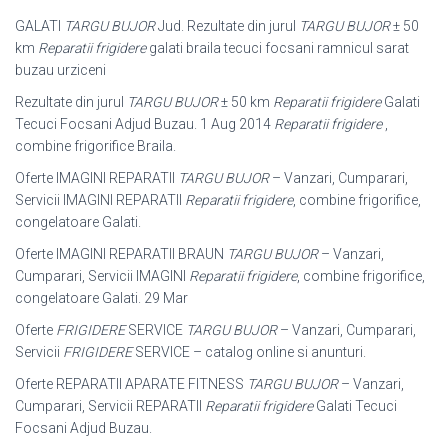
GALATI
TARGU BUJOR
Jud. Rezultate din jurul
TARGU BUJOR
± 50
km
Reparatii frigidere
galati braila tecuci focsani ramnicul sarat
buzau urziceni
Rezultate din jurul
TARGU BUJOR
± 50 km
Reparatii frigidere
Galati
Tecuci Focsani Adjud Buzau. 1 Aug 2014
Reparatii frigidere
,
combine frigorifice Braila.
Oferte IMAGINI REPARATII
TARGU BUJOR
– Vanzari, Cumparari,
Servicii IMAGINI REPARATII
Reparatii frigidere
, combine frigorifice,
congelatoare Galati.
Oferte IMAGINI REPARATII BRAUN
TARGU BUJOR
– Vanzari,
Cumparari, Servicii IMAGINI
Reparatii frigidere
, combine frigorifice,
congelatoare Galati. 29 Mar
Oferte
FRIGIDERE
SERVICE
TARGU BUJOR
– Vanzari, Cumparari,
Servicii
FRIGIDERE
SERVICE – catalog online si anunturi.
Oferte REPARATII APARATE FITNESS
TARGU BUJOR
– Vanzari,
Cumparari, Servicii REPARATII
Reparatii frigidere
Galati Tecuci
Focsani Adjud Buzau.