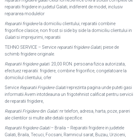
reparatii frigidere galati
CeluHomeService ofera solutii complete de
reparatii frigidere in judetul Galati, indiferent de model, inclusiv
repararea modulelor
Reparatii frigidere
la domiciliu clientului, reparatii combine
frigorifice clasice, non frost si side by side la domiciliu clientului in
Galati
si imprejurimi, reparatii
TEHNO SERVICE – Service
reparatii frigidere Galati
, piese de
schimb frigidere originale.
Reparatii frigidere galati
. 20,00 RON. persoana fizica autorizata,
efectuez reparatii: frigidere, combine frigorifice, congelatoare la
domiciliul clientului, ofer
Service
Reparatii Frigidere Galati
reprezinta pagina unde puteti gasi
informatii Avem intotdeauna un frigotehnist calificat pentru servicii
de reparatii frigidere,
Reparatii Frigidere
din
Galati
: nr telefon, adresa, harta, poze, pareri
ale clientilor si multe alte detalii specifice.
Reparatii frigidere Galati
– Braila – Reparatii frigidere in judetele
Galati, Braila, Tecuci, Focsani, Ramnicul sarat, Buzau, Urziceni,