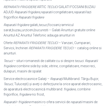
REPARATII FRIGIDERE
ARTIC
TECUCI
GALATI FOCSANI BUZAU
ADJUD
Reparatii
frigidere
,
reparatii
congelatoare,
reparatii
lazi
frigorifice
Reparatii frigidere
Reparatii frigidere
galati,
tecuci
,focsani,ramnicul
sarat,buzau,urziceni,bucuresti – Galati Anunturi gratuite online
Anuntul AZ Anuntul Telefonic adauga anunturi in
Oferte
REPARATII FRIGIDERE TECUCI
– Vanzari, Cumparari,
Servicii, Inchirieri
REPARATII FRIGIDERE TECUCI
– catalog online si
anunturi.
Tecuci
– situri romanesti de calitate cu si despre
tecuci
.
Reparatii
frigidere
combine side by side, vitrine, congelatoare, mese reci,
dulapuri, masini de spalat
Service electrocasnice Galaţi –
Reparaţii
Multibrand. Târgu Bujor,
Tecuci
, Tuluceşti) şi aveţi o defecţiune la orice aparat electrocasnic,
de aparatură electrocasnică multibrand:
frigidere
, combine
frigorifice,
frigidere
no frost,
Reparatii
–
frigidere
-masini.ro ofera servicii de
reparatii
masini de