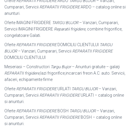
Oferte
REPARATII FRIGIDERE
ARDO
TARGU BUJOR
– Vanzari,
Cumparari, Servicii
REPARATII FRIGIDERE
ARDO – catalog online si
anunturi.
Oferte IMAGINI FRIGIDERE
TARGU BUJOR
– Vanzari, Cumparari,
Servicii IMAGINI FRIGIDERE
Reparatii frigidere
, combine frigorifice,
congelatoare Galati.
Oferte
REPARATII FRIGIDERE
DOMICILIU CLIENTULUI
TARGU
BUJOR
– Vanzari, Cumparari, Servicii
REPARATII FRIGIDERE
DOMICILIU CLIENTULUI
Meseriasi – Constructori
Targu Bujor
– Anunturi gratuite – galaţi
REPARATII frigidere
,lazi frigorifice,incarcari freon A.C. auto. Servicii,
afaceri, echipamente firme
Oferte
REPARATII FRIGIDERE
URLATI
TARGU BUJOR
– Vanzari,
Cumparari, Servicii
REPARATII FRIGIDERE
URLATI – catalog online
si anunturi.
Oferte
REPARATII FRIGIDERE
BOSH
TARGU BUJOR
– Vanzari,
Cumparari, Servicii
REPARATII FRIGIDERE
BOSH – catalog online
si anunturi.