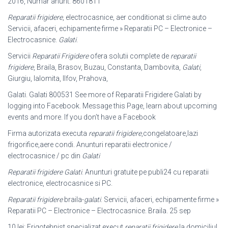
2016, Numar anunt: 8601811
Reparatii frigidere
, electrocasnice, aer conditionat si clime auto
Servicii, afaceri
, echipamente firme » Reparatii PC – Electronice –
Electrocasnice.
Galati
.
Servicii
Reparatii Frigidere
ofera solutii complete de
reparatii
frigidere
, Braila, Brasov, Buzau, Constanta, Dambovita,
Galati
,
Giurgiu, Ialomita, Ilfov, Prahova,
Galati. Galati 800531 See more of Reparatii Frigidere Galati by
logging into Facebook. Message this Page, learn about upcoming
events and more. If you don’t have a Facebook
Firma autorizata executa
reparatii frigidere
,congelatoare,lazi
frigorifice,aere condi. Anunturi reparatii electronice /
electrocasnice / pc din
Galati
Reparatii frigidere Galati
. Anunturi gratuite pe publi24 cu reparatii
electronice, electrocasnice si PC.
Reparatii frigidere
braila-
galati
. Servicii, afaceri, echipamente firme »
Reparatii PC – Electronice – Electrocasnice. Braila. 25 sep
10 lei: Frigotehnist specializat execut
reparatii frigidere
la domiciliul