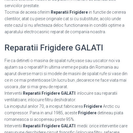
serviciilor prestate.
Tocmai de aceea oferim
Reparatii Frigidere
in functie de cererea
clientilor, atat cu piese originale cat si cu substitute, acolo unde
este cazul si nu afecteaza deloc functionarea in conditii optime a
aparatului electrocasnic reparat de compania noastra.
Reparatii Frigidere GALATI
Fie ca detineti o masina de spalat rufe,vase sau uscator noi va
ajutam sa o reparati!! In ultima vreme pe piata din Romania au
aparut diverse marci si modele de masini de spalat rufe si vase din
ce in ce mai pretentioase.Un lucru bun ,deoarece ne face viata mai
usoara ,dar si mai greu de reparat.
Interventii
Reparatii Frigidere GALATI
: inlocuire sau reparatii
ventilatoare; inlocuire filtru deshidrator.
La inceputul anilor 70, a inceput fabricarea
Frigidere
Arctic cu
compressor. Pana in anul 1985, aceste
Frigidere
detineau piata
romaneasca si acopereau peste 95%.
Interventii
Reparatii Frigidere GALATI
: medii: orice interventie care
presupune deschidere circuit frigorific (inlocuire filtru, refacere