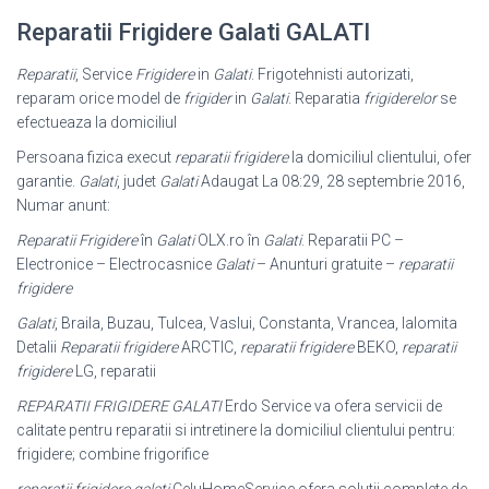
Reparatii Frigidere Galati GALATI
Reparatii
, Service
Frigidere
in
Galati
. Frigotehnisti autorizati,
reparam orice model de
frigider
in
Galati
. Reparatia
frigiderelor
se
efectueaza la domiciliul
Persoana fizica execut
reparatii frigidere
la domiciliul clientului, ofer
garantie.
Galati
, judet
Galati
Adaugat La 08:29, 28 septembrie 2016,
Numar anunt:
Reparatii Frigidere
în
Galati
OLX.ro în
Galati
. Reparatii PC –
Electronice – Electrocasnice
Galati
– Anunturi gratuite –
reparatii
frigidere
Galati
, Braila, Buzau, Tulcea, Vaslui, Constanta, Vrancea, Ialomita
Detalii
Reparatii frigidere
ARCTIC,
reparatii frigidere
BEKO,
reparatii
frigidere
LG, reparatii
REPARATII FRIGIDERE GALATI
Erdo Service va ofera servicii de
calitate pentru reparatii si intretinere la domiciliul clientului pentru:
frigidere; combine frigorifice