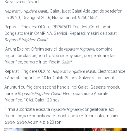
Salveaza ca favorit
Reparatii Frigidere Galati
. Galati, judet Galati Adaugat de pe telefon
La 09:20, 15 august 2016, Numar anunt: 92504652
Reparatii Frigidere OLX.ro. REPARATII Frigidere,Combine si
Congelatoare in CAMPINA. Servicii . Reparatii masini de spalat
Reparatii frigidere Galati
.
[Anunt Expirat] Oferim servicii de
reparatii frigidere
, combine
frigorifice clasice, non frost si side by side , congelatoare, lazi
frigorifice, camere frigorifice in
Galati
–
Reparatii Frigidere OLX.ro.
Reparatii Frigidere Galati
. Electrocasnice
» Aparate frigorifice. 10 lei. Galati. 20 nov. Salveaza ca favorit
Anunturi cu frigidere second hand si noi Galati. Gaseste modelul
care te
Reparatii Frigidere Galati
. Electrocasnice » Aparate
frigorifice. 10 lei. Galati. 20 nov
Firma autorizata executa
reparatii frigidere
,congelatoare,lazi
frigorifice,aere conditionate, montaj boilere ,freon auto, masini
Galati
,
Galati
Acum 4 zile 20 ron.