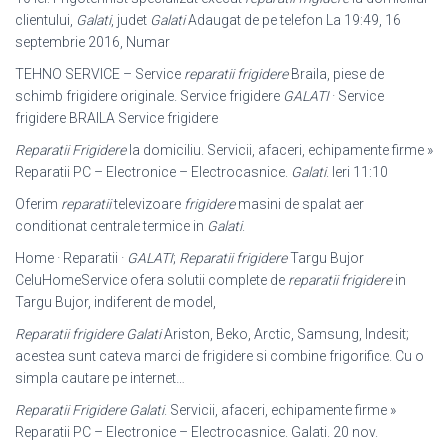
clientului,
Galati
, judet
Galati
Adaugat de pe telefon La 19:49, 16
septembrie 2016, Numar
TEHNO SERVICE – Service
reparatii frigidere
Braila, piese de
schimb frigidere originale. Service frigidere
GALATI
· Service
frigidere BRAILA Service frigidere
Reparatii Frigidere
la domiciliu. Servicii, afaceri, echipamente firme »
Reparatii PC – Electronice – Electrocasnice.
Galati
. Ieri 11:10
Oferim
reparatii
televizoare
frigidere
masini de spalat aer
conditionat centrale termice in
Galati
.
Home · Reparatii ·
GALATI
;
Reparatii frigidere
Targu Bujor
CeluHomeService ofera solutii complete de
reparatii frigidere
in
Targu Bujor, indiferent de model,
Reparatii frigidere Galati
Ariston, Beko, Arctic, Samsung, Indesit;
acestea sunt cateva marci de frigidere si combine frigorifice. Cu o
simpla cautare pe internet…
Reparatii Frigidere Galati
. Servicii, afaceri, echipamente firme »
Reparatii PC – Electronice – Electrocasnice. Galati. 20 nov.