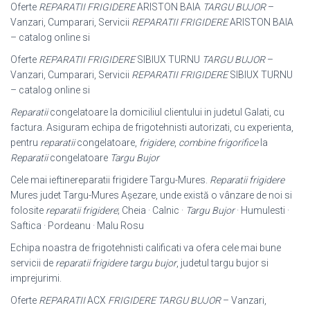
Oferte
REPARATII FRIGIDERE
ARISTON BAIA
TARGU BUJOR
–
Vanzari, Cumparari, Servicii
REPARATII FRIGIDERE
ARISTON BAIA
– catalog online si
Oferte
REPARATII FRIGIDERE
SIBIUX TURNU
TARGU BUJOR
–
Vanzari, Cumparari, Servicii
REPARATII FRIGIDERE
SIBIUX TURNU
– catalog online si
Reparatii
congelatoare la domiciliul clientului in judetul Galati, cu
factura. Asiguram echipa de frigotehnisti autorizati, cu experienta,
pentru
reparatii
congelatoare,
frigidere
,
combine frigorifice
la
Reparatii
congelatoare
Targu Bujor
Cele mai ieftinereparatii frigidere Targu-Mures.
Reparatii frigidere
Mures judet Targu-Mures Așezare, unde există o vânzare de noi si
folosite
reparatii frigidere
; Cheia · Calnic ·
Targu Bujor
· Humulesti ·
Saftica · Pordeanu · Malu Rosu
Echipa noastra de frigotehnisti calificati va ofera cele mai bune
servicii de
reparatii frigidere targu bujor
, judetul targu bujor si
imprejurimi.
Oferte
REPARATII
ACX
FRIGIDERE TARGU BUJOR
– Vanzari,