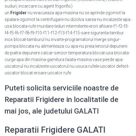
suduri, incarcare cu agent frigorific)
un
Frigider
nu evacueaza apa-masina nu se aprinde-zgomot la
spalare-zgomot la centrifugare-nu dizolva sarea-nu incalzeste apa-
usa blocata-rufe murdare-leduri intermitente-erori afisare-f1-f2-f3-
f4-f5-f6-f7-f8-f9-f10-f11-f12-f13-f14-f15-sare siguranta-tambur
inox blocat-tamburul nu invarte-programatorul merge singur-
pompa blocata-nu alimenteaza cu apa-nu preia lenorul-depunere
de piatra-depunere calcar-senzor temperatura blocat-usa blocata-
curge apa din masina-garnitura taiata-masina vase pierde apa-
uscatorul nu incalzeste-uscatorul nu usuca rufele-uscator defect-
uscator blocat-eroare uscator rufe
Puteti solicita serviciile noastre de
Reparatii Frigidere in localitatile de
mai jos, ale judetului GALATI
Reparatii Frigidere GALATI