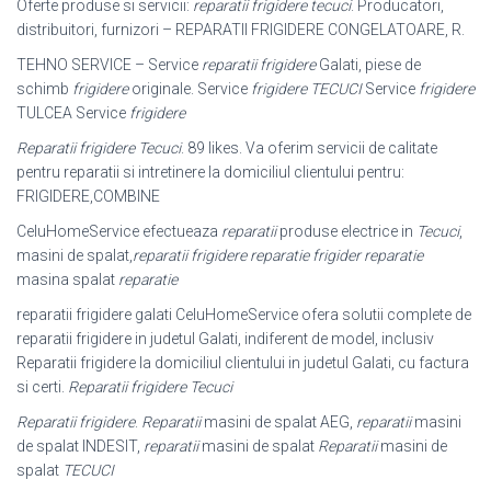
Oferte produse si servicii:
reparatii frigidere tecuci
. Producatori,
distribuitori, furnizori – REPARATII FRIGIDERE CONGELATOARE, R.
TEHNO SERVICE – Service
reparatii frigidere
Galati, piese de
schimb
frigidere
originale. Service
frigidere TECUCI
Service
frigidere
TULCEA Service
frigidere
Reparatii frigidere Tecuci
. 89 likes. Va oferim servicii de calitate
pentru reparatii si intretinere la domiciliul clientului pentru:
FRIGIDERE,COMBINE
CeluHomeService efectueaza
reparatii
produse electrice in
Tecuci
,
masini de spalat,
reparatii frigidere reparatie frigider reparatie
masina spalat
reparatie
reparatii frigidere galati CeluHomeService ofera solutii complete de
reparatii frigidere in judetul Galati, indiferent de model, inclusiv
Reparatii frigidere la domiciliul clientului in judetul Galati, cu factura
si certi.
Reparatii frigidere Tecuci
Reparatii frigidere
.
Reparatii
masini de spalat AEG,
reparatii
masini
de spalat INDESIT,
reparatii
masini de spalat
Reparatii
masini de
spalat
TECUCI