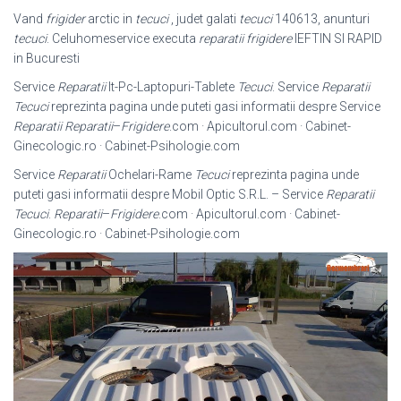
Vand
frigider
arctic in
tecuci
, judet galati
tecuci
140613, anunturi
tecuci
. Celuhomeservice executa
reparatii frigidere
IEFTIN SI RAPID
in Bucuresti
Service
Reparatii
It-Pc-Laptopuri-Tablete
Tecuci
. Service
Reparatii
Tecuci
reprezinta pagina unde puteti gasi informatii despre Service
Reparatii
Reparatii
–
Frigidere
.com · Apicultorul.com · Cabinet-
Ginecologic.ro · Cabinet-
Psihologie.com
Service
Reparatii
Ochelari-Rame
Tecuci
reprezinta pagina unde
puteti gasi informatii despre Mobil Optic S.R.L. – Service
Reparatii
Tecuci
.
Reparatii
–
Frigidere
.com · Apicultorul.com · Cabinet-
Ginecologic.ro · Cabinet-Psihologie.
com