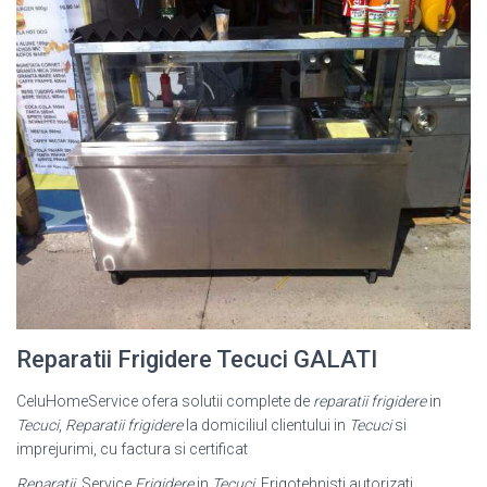
Reparatii Frigidere Tecuci GALATI
CeluHomeService ofera solutii complete de
reparatii frigidere
in
Tecuci
,
Reparatii frigidere
la domiciliul clientului in
Tecuci
si
imprejurimi, cu factura si certificat
Reparatii
, Service
Frigidere
in
Tecuci
. Frigotehnisti autorizati,