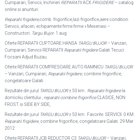
Cumparari, Servicii, Inchirieri
REPARATII
ACX
FRIGIDERE
– catalog
online si anunturi.
Reparatii frigidere
,comb. frigorifice,lazi frigorifice,aere condition.
Servicii, afaceri, echipamente firme firme » Meseriasi –
Constructori.
Targu Bujor
. 1 aug
Oferte REPARATII CUPTOARE HANSA
TARGU BUJOR
– Vanzari,
Cumparari, Servicii REPARATII
Reparatii frigidere
Galati Tecuci
Focsani Adjud Buzau.
Oferte REPARATII COMPRESOARE AUTO RAMNICU
TARGU BUJOR
– Vanzari, Cumparari,
Reparatii frigidere
, combine frigorifice,
congelatoare Galati.
Rezultate din jurul
TARGU BUJOR
± 50 km .
Reparatii frigidere
la
domiciliu clientului ,
reparatii combine frigorifice
CLASICE, NON
FROST si SIDE BY SIDE,
Rezultate din jurul
TARGU BUJOR
± 50 km . Favorite. SERVICII. 0 KM.
Reparatii frigidere
, combine frigorifice, congelatoare Galati. 29 Mar
2012
Oferte REPARATII JCB REDUCTOR C3
TARGU BUJOR
– Vanzari,