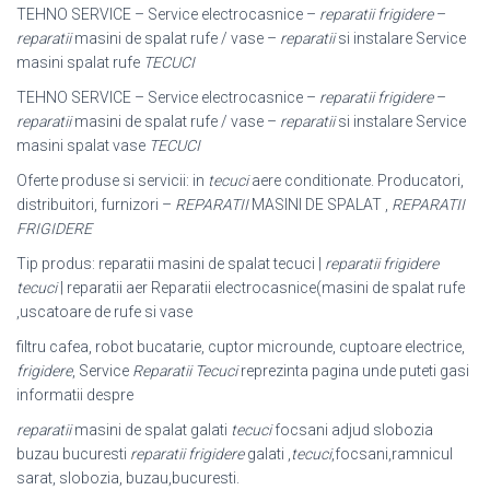
TEHNO SERVICE – Service electrocasnice –
reparatii frigidere
–
reparatii
masini de spalat rufe / vase –
reparatii
si instalare Service
masini spalat rufe
TECUCI
TEHNO SERVICE – Service electrocasnice –
reparatii frigidere
–
reparatii
masini de spalat rufe / vase –
reparatii
si instalare Service
masini spalat vase
TECUCI
Oferte produse si servicii: in
tecuci
aere conditionate. Producatori,
distribuitori, furnizori –
REPARATII
MASINI DE SPALAT ,
REPARATII
FRIGIDERE
Tip produs: reparatii masini de spalat tecuci |
reparatii frigidere
tecuci
| reparatii aer Reparatii electrocasnice(masini de spalat rufe
,uscatoare de rufe si vase
filtru cafea, robot bucatarie, cuptor microunde, cuptoare electrice,
frigidere
, Service
Reparatii Tecuci
reprezinta pagina unde puteti gasi
informatii despre
reparatii
masini de spalat galati
tecuci
focsani adjud slobozia
buzau bucuresti
reparatii frigidere
galati ,
tecuci
,focsani,ramnicul
sarat, slobozia, buzau,bucuresti.