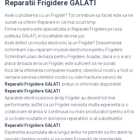
Reparatii Frigidere GALATI
Aveti o problema cu un Frigider? Tot ce trebuie sa faceti este sa ne
sunati va oferim Reparare in cel mai scurt timp.
Firma noastra este specializata in Reparatii Frigidere pe raza
judetului GALATI, in localitatiile de mai jos.
Aveti defect un modul electronic la un Frigider? Deasemenea
schimbam sau reparam module electronice pentru Frigidere
Schimbam placi de baza pentru Frigidere. Asadar, daca vi s-a ars
placa de baza de la un Frigider, este suficient sa ne sunati.
Inca de la infiintarea companiei noastre, obiectivul nostru a fost si
ramane servirea clientilor nostrii cu cele mai bune servicii de
Reparatii Frigidere GALATI
, preturi si informatii disponibile.
Reparatii Frigidere GALATI
Aparatele electrocasnice de tip Frigider au devenit tot mai
performante, astfel ca un Frigider necesita multa experienta si o
colaborare stransa si continuua cu marii producatori pentru a fi la
zi cu toate noutatile in domeniul reparatiilor si al substitutelor.
Reparatii Frigidere GALATI
Experienta acumulata de-a lungul anilor ne permite sa fim atenti la
nevoile clientilor nostrii si sa putem fi mandrii de standardele