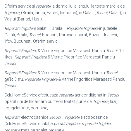
Oferim service si
reparatii
la domiciliul clientului la toate marcile de
frigidere
, (
Braila, Ianca, Faurei, Insuratei), in Galati (
Tecuci
, Galati), in
Vaslui (Barlad, Husi).
Reparatii frigidere
Galati – Braila –
Reparatii frigidere
in judetele
Galati, Braila,
Tecuci
, Focsani, Ramnicul sarat, Buzau, Urziceni,
Ilfov, Bucuresti. Oferim servicii
Reparatii Frigidere
& Vitrine Frigorifice Marasesti Panciu
Tecuci
. 10
likes.
Reparatii Frigidere
& Vitrine Frigorifice Marasesti Panciu
Tecuci
.
Reparatii Frigidere
& Vitrine Frigorifice Marasesti Panciu
Tecuci
.
ถูกใจ 3 คน.
Reparatii Frigidere
& Vitrine Frigorifice Marasesti Panciu
Tecuci
.
CeluHomeService efectueaza
reparatii
aer conditionat in
Tecuci
,
operatiuni de Incarcam cu freon toate tipurile de:
frigidere
, lazi,
congelatoare, combine,
Reparatii
electrocasnice
Tecuci
–
reparatii
electrocasnice
CeluHomeService spalat,
reparatii frigidere reparatie frigider
reparatie
masina spalat
reparatie