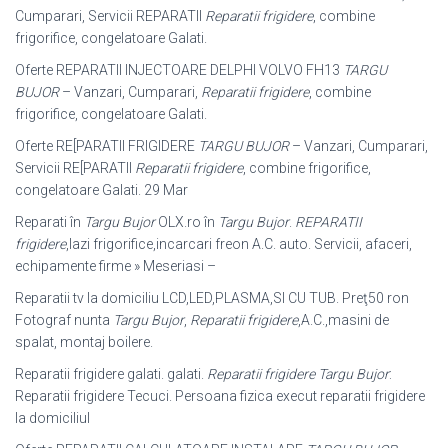
Cumparari, Servicii REPARATII
Reparatii frigidere
, combine
frigorifice, congelatoare Galati
.
Oferte REPARATII INJECTOARE DELPHI VOLVO FH13
TARGU
BUJOR
– Vanzari, Cumparari,
Reparatii frigidere
, combine
frigorifice, congelatoare Galati.
Oferte RE[PARATII FRIGIDERE
TARGU BUJOR
– Vanzari, Cumparari,
Servicii RE[PARATII
Reparatii frigidere
, combine frigorifice,
congelatoare Galati. 29 Mar
Reparati în
Targu Bujor
OLX.ro în
Targu Bujor
.
REPARATII
frigidere
,lazi frigorifice,incarcari freon A.C. auto. Servicii, afaceri,
echipamente firme » Meseriasi –
Reparatii tv la domiciliu LCD,LED,PLASMA,SI CU TUB. Preţ50 ron
Fotograf nunta
Targu Bujor
,
Reparatii frigidere
,A.C.,masini de
spalat, montaj boilere.
Reparatii frigidere galati. galati.
Reparatii frigidere Targu Bujor
:
Reparatii frigidere Tecuci. Persoana fizica execut reparatii frigidere
la domiciliul