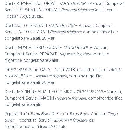
Oferte REPARATII AUTORIZAT
TARGU BUJOR
– Vanzari, Cumparari,
Servicii REPARATII AUTORIZAT
Reparatii frigidere
Galati Tecuci
Focsani Adjud Buzau
.
Oferte AUTO REPARATII
TARGU BUJOR
– Vanzari, Cumparari,
Servicii AUTO REPARATII
Reparatii frigidere
, combine frigorifice,
congelatoare Galati. 29 Mar
Oferte REPARATII EXPRESOARE
TARGU BUJOR
– Vanzari,
Cumparari, Servicii REPARATII
Reparatii frigidere
, combine
frigorifice, congelatoare Galati.
TARGU BUJOR
Jud. GALATI. 29 Iul 2013 Rezultate din jurul
TARGU
BUJOR
± 50 km ..
Reparatii frigidere
, combine frigorifice,
congelatoare Galati. 29 Mar
Oferte IMAGINI REPARATII FOTO NIKON
TARGU BUJOR
– Vanzari,
Cumparari, Servicii IMAGINI
Reparatii frigidere
, combine frigorifice,
congelatoare Galati.
Reparati Ta în
Targu Bujor
OLX.ro în
Targu Bujor
. Anunturi
Targu
Bujor
– reparati ta. Servicii
REPARATII frigidere
,lazi
frigorifice,incarcari freon A.C. auto.