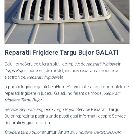
Reparatii Frigidere Targu Bujor GALATI
CeluHomeService ofera solutii complete de
reparatii frigidere
in
Targu Bujor
, indiferent de model, inclusiv repararea modulelor
electronice.
Reparatii frigidere
la
reparatii frigidere galati CeluHomeService ofera solutii complete de
reparatii frigidere in judetul Galati, indiferent de model,
Reparatii
frigidere Targu Bujor
.
Service
Reparatii Frigidere Targu Bujor
. Service Reparatii Targu
Bujor reprezinta pagina unde puteti gasi informatii despre Service
Reparatii Frigidere Targu
frigidere targu bujor
anunturi Anunturi,
Frigidere TARGU BUJOR
,