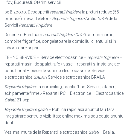
Ilfov, Bucuresti. Oferim servicii
pe Bizoo.ro. Descoperiti
reparatii frigidere
la preturi reduse (55
produse) mesaj Telefon ·
Reparatii frigidere
Arctic
Galati
de la
Servicii
Reparatii Frigidere
Descriere: Efectuam
reparatii frigidere Galati
si imprejurimi ,
combine frigorifice, congelatoare la domiciliul clientului si in
laboratoare priprii
TEHNO SERVICE – Service electrocasnice –
reparatii frigidere
–
reparatii masini de spalat rufe / vase – reparatii si instalare aer
conditionat – piese de schimb electrocasnice. Service
electrocasnice
GALATI
Service electrocasnice BRAILA
Reparatii frigidere
la domiciliu ,garantie 1 an. Servicii, afaceri,
echipamente firme » Reparatii PC – Electronice – Electrocasnice.
Galati
. 21 sep
Reparatii frigidere galati
– Publica rapid aici anuntul tau fara
inregistrare pentru o vizibilitate online maxima sau cauta anuntul
dorit.
Vezi mai multe de la Reparatii electrocasnice
Galati
– Braila,