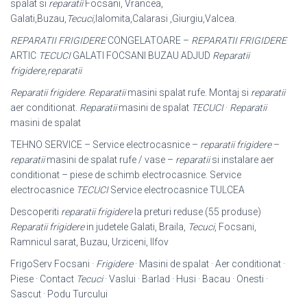
spalat si
reparatii
Focsani, Vrancea,
Galati,Buzau,
Tecuci
,Ialomita,Calarasi ,Giurgiu,
Valcea.
REPARATII FRIGIDERE
CONGELATOARE –
REPARATII FRIGIDERE
ARTIC
TECUCI
GALATI FOCSANI BUZAU ADJUD
Reparatii
frigidere
,
reparatii
Reparatii frigidere
.
Reparatii
masini spalat rufe. Montaj si
reparatii
aer conditionat
.
Reparatii
masini de spalat
TECUCI
·
Reparatii
masini de spalat
TEHNO SERVICE – Service electrocasnice –
reparatii frigidere
–
reparatii
masini de spalat rufe / vase –
reparatii
si instalare aer
conditionat – piese de schimb electrocasnice. Service
electrocasnice
TECUCI
Service electrocasnice TULCEA
Descoperiti
reparatii frigidere
la preturi reduse (55 produse)
Reparatii frigidere
in judetele Galati, Braila,
Tecuci
, Focsani,
Ramnicul sarat, Buzau, Urziceni, Ilfov
FrigoServ Focsani ·
Frigidere
· Masini de spalat · Aer conditionat ·
Piese · Contact
Tecuci
· Vaslui · Barlad · Husi · Bacau · Onesti ·
Sascut · Podu Turcului