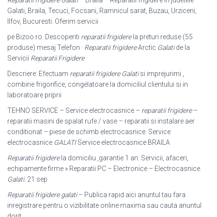
Reparatii frigidere Galati
– Braila – Reparatii frigidere in judetele
Galati, Braila, Tecuci, Focsani, Ramnicul sarat, Buzau, Urziceni,
Ilfov, Bucuresti. Oferim servicii
pe Bizoo.ro. Descoperiti
reparatii frigidere
la preturi reduse (55
produse) mesaj Telefon ·
Reparatii frigidere
Arctic
Galati
de la
Servicii
Reparatii Frigidere
Descriere: Efectuam
reparatii frigidere Galati
si imprejurimi ,
combine frigorifice, congelatoare la domiciliul clientului si in
laboratoare priprii
TEHNO SERVICE – Service electrocasnice –
reparatii frigidere
–
reparatii masini de spalat rufe / vase – reparatii si instalare aer
conditionat – piese de schimb electrocasnice. Service
electrocasnice
GALATI
Service electrocasnice BRAILA
Reparatii frigidere
la domiciliu ,garantie 1 an. Servicii, afaceri,
echipamente firme » Reparatii PC – Electronice – Electrocasnice.
Galati
. 21 sep
Reparatii frigidere galati
– Publica rapid aici anuntul tau fara
inregistrare pentru o vizibilitate online maxima sau cauta anuntul
dorit.