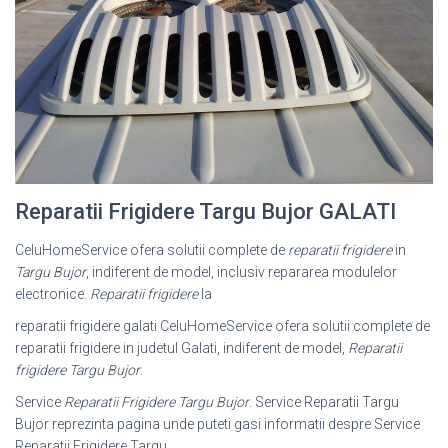
Reparatii Frigidere Targu Bujor GALATI
CeluHomeService ofera solutii complete de
reparatii frigidere
in
Targu Bujor
, indiferent de model, inclusiv repararea modulelor
electronice.
Reparatii frigidere
la
reparatii frigidere galati CeluHomeService ofera solutii complete de
reparatii frigidere in judetul Galati, indiferent de model,
Reparatii
frigidere Targu Bujor
.
Service
Reparatii Frigidere Targu Bujor
. Service Reparatii Targu
Bujor reprezinta pagina unde puteti gasi informatii despre Service
Reparatii Frigidere Targu