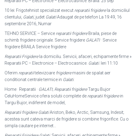
Reparatii PC – Electronice – Electrocasnice. Braila. 25 sep
10 lei: Frigotehnist specializat execut
reparatii frigidere
la domiciliul
clientului,
Galati
, judet
Galati
Adaugat de pe telefon La 19:49, 16
septembrie 2016, Numar
TEHNO SERVICE – Service
reparatii frigidere
Braila, piese de
schimb frigidere originale. Service frigidere
GALATI
· Service
frigidere BRAILA Service frigidere
Reparatii Frigidere
la domiciliu. Servicii, afaceri, echipamente firme »
Reparatii PC – Electronice – Electrocasnice.
Galati
. Ieri 11:10
Oferim
reparatii
televizoare
frigidere
masini de spalat aer
conditionat centrale termice in
Galati
.
Home · Reparatii ·
GALATI
;
Reparatii frigidere
Targu Bujor
CeluHomeService ofera solutii complete de
reparatii frigidere
in
Targu Bujor, indiferent de model,
Reparatii frigidere Galati
Ariston, Beko, Arctic, Samsung, Indesit;
acestea sunt cateva marci de frigidere si combine frigorifice. Cu o
simpla cautare pe internet…
Reparatii Frigidere Galati
. Servicii, afaceri, echipamente firme »