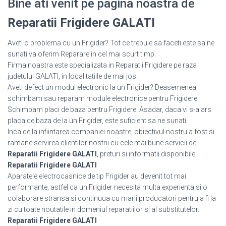
Bine ati venit pe pagina noastra de
Reparatii Frigidere GALATI
Aveti o problema cu un Frigider? Tot ce trebuie sa faceti este sa ne
sunati va oferim Reparare in cel mai scurt timp.
Firma noastra este specializata in Reparatii Frigidere pe raza
judetului GALATI, in localitatiile de mai jos.
Aveti defect un modul electronic la un Frigider? Deasemenea
schimbam sau reparam module electronice pentru Frigidere
Schimbam placi de baza pentru Frigidere. Asadar, daca vi s-a ars
placa de baza de la un Frigider, este suficient sa ne sunati.
Inca de la infiintarea companiei noastre, obiectivul nostru a fost si
ramane servirea clientilor nostrii cu cele mai bune servicii de
Reparatii Frigidere GALATI
, preturi si informatii disponibile.
Reparatii Frigidere GALATI
Aparatele electrocasnice de tip Frigider au devenit tot mai
performante, astfel ca un Frigider necesita multa experienta si o
colaborare stransa si continuua cu marii producatori pentru a fi la
zi cu toate noutatile in domeniul reparatiilor si al substitutelor.
Reparatii Frigidere GALATI