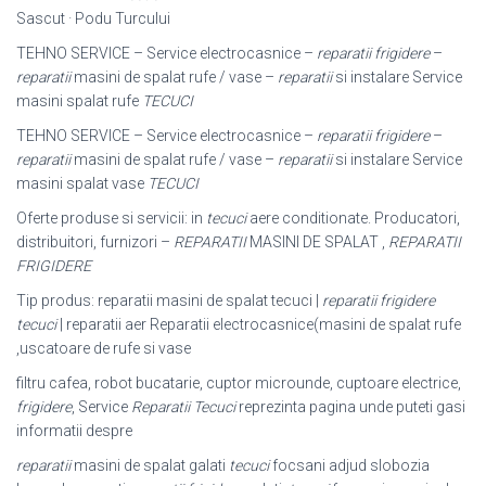
Sascut · Podu Turcului
TEHNO SERVICE – Service electrocasnice –
reparatii frigidere
–
reparatii
masini de spalat rufe / vase –
reparatii
si instalare Service
masini spalat rufe
TECUCI
TEHNO SERVICE – Service electrocasnice –
reparatii frigidere
–
reparatii
masini de spalat rufe / vase –
reparatii
si instalare Service
masini spalat vase
TECUCI
Oferte produse si servicii: in
tecuci
aere conditionate. Producatori,
distribuitori, furnizori –
REPARATII
MASINI DE SPALAT ,
REPARATII
FRIGIDERE
Tip produs: reparatii masini de spalat tecuci |
reparatii frigidere
tecuci
| reparatii aer Reparatii electrocasnice(masini de spalat rufe
,uscatoare de rufe si vase
filtru cafea, robot bucatarie, cuptor microunde, cuptoare electrice,
frigidere
, Service
Reparatii Tecuci
reprezinta pagina unde puteti gasi
informatii despre
reparatii
masini de spalat galati
tecuci
focsani adjud slobozia