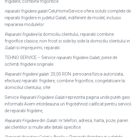
frigidere; combine frigorifice
reparatii frigidere galati
CeluHomeService ofera solutii complete de
reparatii frigidere in judetul Galati, indiferent de model, inclusiv
repararea modulelor
Reparatii frigidere
la domiciliu clientului, reparatii combine
frigorifice clasice, non frost si side by side la domiciliu clientului in
Galati
si imprejurimi, reparatii
TEHNO SERVICE – Service
reparatii frigidere Galati
, piese de
schimb frigidere originale.
Reparatii frigidere galati
. 20,00 RON. persoana fizica autorizata,
efectuez reparatii: frigidere, combine frigorifice, congelatoare la
domiciliul clientului, ofer
Service
Reparatii Frigidere Galati
reprezinta pagina unde puteti gasi
informatii Avem intotdeauna un frigotehnist calificat pentru servicii
de reparatii frigidere,
Reparatii Frigidere
din
Galati
: nr telefon, adresa, harta, poze, pareri
ale clientilor si multe alte detalii specifice.