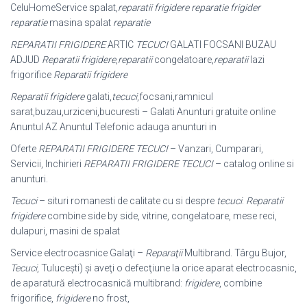
CeluHomeService spalat,
reparatii frigidere reparatie frigider
reparatie
masina spalat
reparatie
REPARATII FRIGIDERE
ARTIC
TECUCI
GALATI FOCSANI BUZAU
ADJUD
Reparatii
frigidere
,
reparatii
congelatoare,
reparatii
lazi
frigorifice
Reparatii frigidere
Reparatii frigidere
galati,
tecuci
,focsani,ramnicul
sarat,buzau,urziceni,bucuresti – Galati Anunturi gratuite online
Anuntul AZ Anuntul Telefonic adauga anunturi in
Oferte
REPARATII FRIGIDERE TECUCI
– Vanzari, Cumparari,
Servicii, Inchirieri
REPARATII FRIGIDERE TECUCI
– catalog online si
anunturi.
Tecuci
– situri romanesti de calitate cu si despre
tecuci
.
Reparatii
frigidere
combine side by side, vitrine, congelatoare, mese reci,
dulapuri, masini de spalat
Service electrocasnice Galaţi –
Reparaţii
Multibrand. Târgu Bujor,
Tecuci
, Tuluceşti) şi aveţi o defecţiune la orice aparat electrocasnic,
de aparatură electrocasnică multibrand:
frigidere
, combine
frigorifice,
frigidere
no frost,