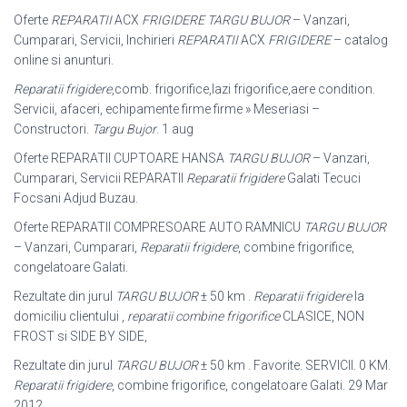
Oferte
REPARATII
ACX
FRIGIDERE TARGU BUJOR
– Vanzari,
Cumparari, Servicii, Inchirieri
REPARATII
ACX
FRIGIDERE
– catalog
online si anunturi.
Reparatii frigidere
,comb. frigorifice,lazi frigorifice,aere condition.
Servicii, afaceri, echipamente firme firme » Meseriasi –
Constructori.
Targu Bujor
. 1 aug
Oferte REPARATII CUPTOARE HANSA
TARGU BUJOR
– Vanzari,
Cumparari, Servicii REPARATII
Reparatii frigidere
Galati Tecuci
Focsani Adjud Buzau.
Oferte REPARATII COMPRESOARE AUTO RAMNICU
TARGU BUJOR
– Vanzari, Cumparari,
Reparatii frigidere
, combine frigorifice,
congelatoare Galati.
Rezultate din jurul
TARGU BUJOR
± 50 km .
Reparatii frigidere
la
domiciliu clientului ,
reparatii combine frigorifice
CLASICE, NON
FROST si SIDE BY SIDE,
Rezultate din jurul
TARGU BUJOR
± 50 km . Favorite. SERVICII. 0 KM.
Reparatii frigidere
, combine frigorifice, congelatoare Galati. 29 Mar
2012