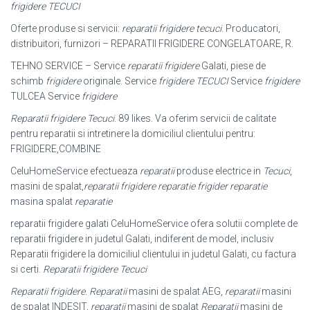
frigidere TECUCI
Oferte produse si servicii:
reparatii frigidere tecuci
. Producatori,
distribuitori, furnizori – REPARATII FRIGIDERE CONGELATOARE, R.
TEHNO SERVICE – Service
reparatii frigidere
Galati, piese de
schimb
frigidere
originale. Service
frigidere TECUCI
Service
frigidere
TULCEA Service
frigidere
Reparatii frigidere Tecuci
. 89 likes. Va oferim servicii de calitate
pentru reparatii si intretinere la domiciliul clientului pentru:
FRIGIDERE,COMBINE
CeluHomeService efectueaza
reparatii
produse electrice in
Tecuci
,
masini de spalat,
reparatii frigidere reparatie frigider reparatie
masina spalat
reparatie
reparatii frigidere galati CeluHomeService ofera solutii complete de
reparatii frigidere in judetul Galati, indiferent de model, inclusiv
Reparatii frigidere la domiciliul clientului in judetul Galati, cu factura
si certi.
Reparatii frigidere Tecuci
Reparatii frigidere
.
Reparatii
masini de spalat AEG,
reparatii
masini
de spalat INDESIT,
reparatii
masini de spalat
Reparatii
masini de