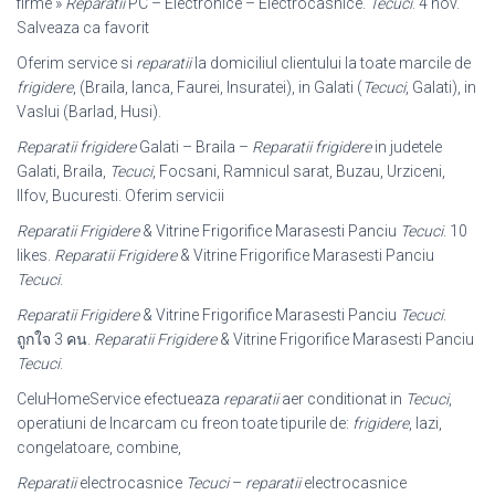
firme »
Reparatii
PC – Electronice – Electrocasnice.
Tecuci
. 4 nov.
Salveaza ca favorit
Oferim service si
reparatii
la domiciliul clientului la toate marcile de
frigidere
, (
Braila, Ianca, Faurei, Insuratei), in Galati (
Tecuci
, Galati), in
Vaslui (Barlad, Husi).
Reparatii frigidere
Galati – Braila –
Reparatii frigidere
in judetele
Galati, Braila,
Tecuci
, Focsani, Ramnicul sarat, Buzau, Urziceni,
Ilfov, Bucuresti. Oferim servicii
Reparatii Frigidere
& Vitrine Frigorifice Marasesti Panciu
Tecuci
. 10
likes.
Reparatii Frigidere
& Vitrine Frigorifice Marasesti Panciu
Tecuci
.
Reparatii Frigidere
& Vitrine Frigorifice Marasesti Panciu
Tecuci
.
ถูกใจ 3 คน.
Reparatii Frigidere
& Vitrine Frigorifice Marasesti Panciu
Tecuci
.
CeluHomeService efectueaza
reparatii
aer conditionat in
Tecuci
,
operatiuni de Incarcam cu freon toate tipurile de:
frigidere
, lazi,
congelatoare, combine,
Reparatii
electrocasnice
Tecuci
–
reparatii
electrocasnice