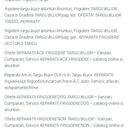
frigidere targu bujor
anunturi Anunturi,
Frigidere TARGU BUJOR
,
Casa si Gradina
TARGU BUJOR
pag. list , OFERTA!
TARGU BUJOR
100502,
REPARATII
frigidere
targu bujor
anunturi Anunturi, Frigidere
TARGU BUJOR
,
Casa si Gradina
TARGU BUJOR
pag. gal ,
REPARATII FRIGIDERE
SECTOR 2 TARGU
Oferte
REPARATII
ACX
FRIGIDERE TARGU BUJOR
– Vanzari,
Cumparari, Servicii
REPARATII
ACX
FRIGIDERE
– catalog online si
anunturi.
Reparatii Am în
Targu Bujor
OLX.ro în
Targu Bujor
.
REPARATII
frigidere
,lazi frigorifice,incarcari freon A.C. auto. Servicii, afaceri,
echipamente firme
Oferte
REPARATII FRIGIDERE
DOG
TARGU BUJOR
– Vanzari,
Cumparari, Servicii
REPARATII FRIGIDERE
DOG – catalog online si
anunturi.
Oferte
REPARATII FRIGIDERE
NON
TARGU BUJOR
– Vanzari,
Cumparari, Servicii
REPARATII FRIGIDERE
NON – catalog online si