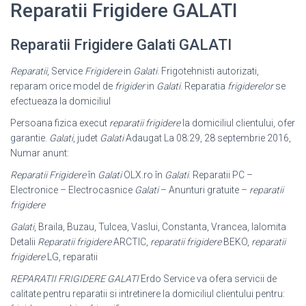
Reparatii Frigidere GALATI
Reparatii Frigidere Galati GALATI
Reparatii
, Service
Frigidere
in
Galati
. Frigotehnisti autorizati,
reparam orice model de
frigider
in
Galati
. Reparatia
frigiderelor
se
efectueaza la domiciliul
Persoana fizica execut
reparatii frigidere
la domiciliul clientului, ofer
garantie.
Galati
, judet
Galati
Adaugat La 08:29, 28 septembrie 2016,
Numar anunt:
Reparatii Frigidere
în
Galati
OLX.ro în
Galati
. Reparatii PC –
Electronice – Electrocasnice
Galati
– Anunturi gratuite –
reparatii
frigidere
Galati
, Braila, Buzau, Tulcea, Vaslui, Constanta, Vrancea, Ialomita
Detalii
Reparatii frigidere
ARCTIC,
reparatii frigidere
BEKO,
reparatii
frigidere
LG, reparatii
REPARATII FRIGIDERE GALATI
Erdo Service va ofera servicii de
calitate pentru reparatii si intretinere la domiciliul clientului pentru: