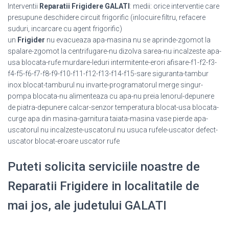
Interventii
Reparatii Frigidere GALATI
: medii: orice interventie care
presupune deschidere circuit frigorific (inlocuire filtru, refacere
suduri, incarcare cu agent frigorific)
un
Frigider
nu evacueaza apa-masina nu se aprinde-zgomot la
spalare-zgomot la centrifugare-nu dizolva sarea-nu incalzeste apa-
usa blocata-rufe murdare-leduri intermitente-erori afisare-f1-f2-f3-
f4-f5-f6-f7-f8-f9-f10-f11-f12-f13-f14-f15-sare siguranta-tambur
inox blocat-tamburul nu invarte-programatorul merge singur-
pompa blocata-nu alimenteaza cu apa-nu preia lenorul-depunere
de piatra-depunere calcar-senzor temperatura blocat-usa blocata-
curge apa din masina-garnitura taiata-masina vase pierde apa-
uscatorul nu incalzeste-uscatorul nu usuca rufele-uscator defect-
uscator blocat-eroare uscator rufe
Puteti solicita serviciile noastre de
Reparatii Frigidere in localitatile de
mai jos, ale judetului GALATI