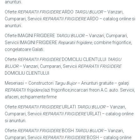
anunturi.
Oferte
REPARATII FRIGIDERE
ARDO
TARGU BUJOR
– Vanzari,
Cumparari, Servicii
REPARATII FRIGIDERE
ARDO – catalog online si
anunturi.
Oferte IMAGINI FRIGIDERE
TARGU BUJOR
– Vanzari, Cumparari,
Servicii IMAGINI FRIGIDERE
Reparatii frigidere
, combine frigorifice,
congelatoare Galati.
Oferte
REPARATII FRIGIDERE
DOMICILIU CLIENTULUI
TARGU
BUJOR
– Vanzari, Cumparari, Servicii
REPARATII FRIGIDERE
DOMICILIU CLIENTULUI
Meseriasi – Constructori
Targu Bujor
– Anunturi gratuite – galaţi
REPARATII frigidere
,lazi frigorifice,incarcari freon A.C. auto. Servicii,
afaceri, echipamente firme
Oferte
REPARATII FRIGIDERE
URLATI
TARGU BUJOR
– Vanzari,
Cumparari, Servicii
REPARATII FRIGIDERE
URLATI – catalog online
si anunturi.
Oferte
REPARATII FRIGIDERE
BOSH
TARGU BUJOR
– Vanzari,
Cumparari, Servicii
REPARATII FRIGIDERE
BOSH – catalog online