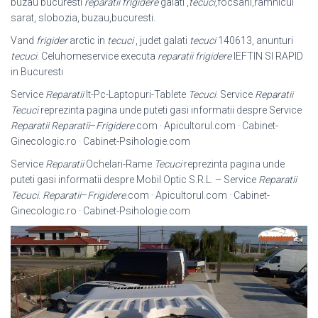
buzau bucuresti
reparatii frigidere
galati ,
tecuci
,focsani,ramnicul
sarat, slobozia, buzau,bucuresti.
Vand
frigider
arctic in
tecuci
, judet galati
tecuci
140613, anunturi
tecuci
. Celuhomeservice executa
reparatii frigidere
IEFTIN SI RAPID
in Bucuresti
Service
Reparatii
It-Pc-Laptopuri-Tablete
Tecuci
. Service
Reparatii
Tecuci
reprezinta pagina unde puteti gasi informatii despre Service
Reparatii
Reparatii
–
Frigidere
.com · Apicultorul.com · Cabinet-
Ginecologic.ro · Cabinet-
Psihologie.com
Service
Reparatii
Ochelari-Rame
Tecuci
reprezinta pagina unde
puteti gasi informatii despre Mobil Optic S.R.L. – Service
Reparatii
Tecuci
.
Reparatii
–
Frigidere
.com · Apicultorul.com · Cabinet-
Ginecologic.ro · Cabinet-Psihologie.
com