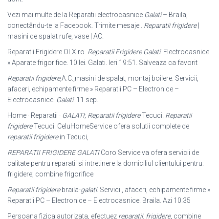
Vezi mai multe de la Reparatii electrocasnice
Galati
– Braila,
conectându-te la Facebook. Trimite mesaje .
Reparatii frigidere
|
masini de spalat rufe, vase | AC.
Reparatii Frigidere OLX.ro.
Reparatii Frigidere Galati
. Electrocasnice
» Aparate frigorifice. 10 lei. Galati. Ieri 19:51. Salveaza ca favorit
Reparatii frigidere
,A.C.,masini de spalat, montaj boilere. Servicii,
afaceri, echipamente firme » Reparatii PC – Electronice –
Electrocasnice.
Galati
. 11 sep.
Home · Reparatii ·
GALATI
;
Reparatii frigidere
Tecuci.
Reparatii
frigidere
Tecuci. CeluHomeService ofera solutii complete de
reparatii frigidere
in Tecuci,
REPARATII FRIGIDERE GALATI
Coro Service va ofera servicii de
calitate pentru reparatii si intretinere la domiciliul clientului pentru:
frigidere; combine frigorifice
Reparatii frigidere
braila-
galati
. Servicii, afaceri, echipamente firme »
Reparatii PC – Electronice – Electrocasnice. Braila. Azi 10:35
Persoana fizica autorizata, efectuez
reparatii
:
frigidere
, combine