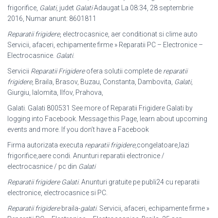
frigorifice,
Galati
, judet
Galati
Adaugat La 08:34, 28 septembrie
2016, Numar anunt: 8601811
Reparatii frigidere
, electrocasnice, aer conditionat si clime auto
Servicii, afaceri
, echipamente firme » Reparatii PC – Electronice –
Electrocasnice.
Galati
.
Servicii
Reparatii Frigidere
ofera solutii complete de
reparatii
frigidere
, Braila, Brasov, Buzau, Constanta, Dambovita,
Galati
,
Giurgiu, Ialomita, Ilfov, Prahova,
Galati. Galati 800531 See more of Reparatii Frigidere Galati by
logging into Facebook. Message this Page, learn about upcoming
events and more. If you don’t have a Facebook
Firma autorizata executa
reparatii frigidere
,congelatoare,lazi
frigorifice,aere condi. Anunturi reparatii electronice /
electrocasnice / pc din
Galati
Reparatii frigidere Galati
. Anunturi gratuite pe publi24 cu reparatii
electronice, electrocasnice si PC.
Reparatii frigidere
braila-
galati
. Servicii, afaceri, echipamente firme »