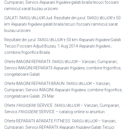
Cumparari, Servicii
Reparatii frigidere
galati braila tecuci focsani
ramnicul sarat buzau urziceni
GALATI
TARGU BUJOR
Jud. Rezultate din jurul
TARGU BUJOR
± 50
km
Reparatii frigidere
galati braila tecuci focsani ramnicul sarat
buzau urziceni
Rezultate din jurul
TARGU BUJOR
± 50 km
Reparatii frigidere
Galati
Tecuci Focsani Adjud Buzau. 1 Aug 2014
Reparatii frigidere
,
combine frigorifice Braila.
Oferte IMAGINI REPARATII
TARGU BUJOR
– Vanzari, Cumparari,
Servicii IMAGINI REPARATII
Reparatii frigidere
, combine frigorifice,
congelatoare Galati.
Oferte IMAGINI REPARATII BRAUN
TARGU BUJOR
– Vanzari,
Cumparari, Servicii IMAGINI
Reparatii frigidere
, combine frigorifice,
congelatoare Galati. 29 Mar
Oferte
FRIGIDERE
SERVICE
TARGU BUJOR
– Vanzari, Cumparari,
Servicii
FRIGIDERE
SERVICE – catalog online si anunturi.
Oferte REPARATII APARATE FITNESS
TARGU BUJOR
– Vanzari,
Cumparari, Servicii REPARATII
Reparatii frigidere
Galati Tecuci