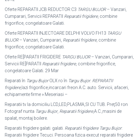
Oferte REPARATII JCB REDUCTOR C3
TARGU BUJOR
– Vanzari,
Cumparari, Servicii REPARATII
Reparatii frigidere
, combine
frigorifice, congelatoare Galati
.
Oferte REPARATII INJECTOARE DELPHI VOLVO FH13
TARGU
BUJOR
– Vanzari, Cumparari,
Reparatii frigidere
, combine
frigorifice, congelatoare Galati.
Oferte RE[PARATII FRIGIDERE
TARGU BUJOR
– Vanzari, Cumparari,
Servicii RE[PARATII
Reparatii frigidere
, combine frigorifice,
congelatoare Galati. 29 Mar
Reparati în
Targu Bujor
OLX.ro în
Targu Bujor
.
REPARATII
frigidere
,lazi frigorifice,incarcari freon A.C. auto. Servicii, afaceri,
echipamente firme » Meseriasi –
Reparatii tv la domiciliu LCD,LED,PLASMA,SI CU TUB. Preţ50 ron
Fotograf nunta
Targu Bujor
,
Reparatii frigidere
,A.C.,masini de
spalat, montaj boilere.
Reparatii frigidere galati. galati.
Reparatii frigidere Targu Bujor
:
Reparatii frigidere Tecuci. Persoana fizica execut reparatii frigidere