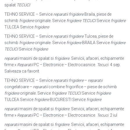
spalat
TECUCI
TEHNO SERVICE – Service
reparatii frigidere
Braila, piese de
schimb
frigidere
originale. Service
frigidere TECUCI
Service
frigidere
TULCEA Service
frigidere
TEHNO SERVICE – Service
reparatii frigidere
Tulcea, piese de
schimb
frigidere
originale. Service
frigidere
BRAILA Service
frigidere
TECUCI
Service
frigidere
reparatii
masini de spalat si
frigidere
. Servicii, afaceri, echipamente
firme »
Reparatii
PC – Electronice – Electrocasnice.
Tecuci
. 4 sep.
Salveaza ca favorit
TEHNO SERVICE – Service
reparatii frigidere
–
reparatii
congelatoare –
reparatii
combine frigorifice – piese de schimb
frigidere
originale. Service
frigidere TECUCI
Service
frigidere
TULCEA Service
frigidere
BUCURESTI Service
frigidere
reparatii
masini de spalat si
frigidere
. Servicii, afaceri, echipamente
firme »
Reparatii
PC – Electronice – Electrocasnice.
Tecuci
. 2 iul
reparatii
masini de spalat si
frigidere
. Servicii, afaceri, echipamente