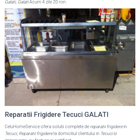
Galati
,
Galati
Acum 4 zile 20 ron.
Reparatii Frigidere Tecuci GALATI
CeluHomeService ofera solutii complete de
reparatii frigidere
in
Tecuci
,
Reparatii frigidere
la domiciliul clientului in
Tecuci
si