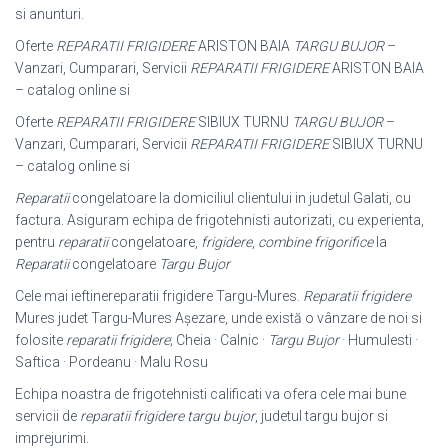
si anunturi.
Oferte
REPARATII FRIGIDERE
ARISTON BAIA
TARGU BUJOR
–
Vanzari, Cumparari, Servicii
REPARATII FRIGIDERE
ARISTON BAIA
– catalog online si
Oferte
REPARATII FRIGIDERE
SIBIUX TURNU
TARGU BUJOR
–
Vanzari, Cumparari, Servicii
REPARATII FRIGIDERE
SIBIUX TURNU
– catalog online si
Reparatii
congelatoare la domiciliul clientului in judetul Galati, cu
factura. Asiguram echipa de frigotehnisti autorizati, cu experienta,
pentru
reparatii
congelatoare,
frigidere
,
combine frigorifice
la
Reparatii
congelatoare
Targu Bujor
Cele mai ieftinereparatii frigidere Targu-Mures.
Reparatii frigidere
Mures judet Targu-Mures Așezare, unde există o vânzare de noi si
folosite
reparatii frigidere
; Cheia · Calnic ·
Targu Bujor
· Humulesti ·
Saftica · Pordeanu · Malu Rosu
Echipa noastra de frigotehnisti calificati va ofera cele mai bune
servicii de
reparatii frigidere targu bujor
, judetul targu bujor si
imprejurimi.