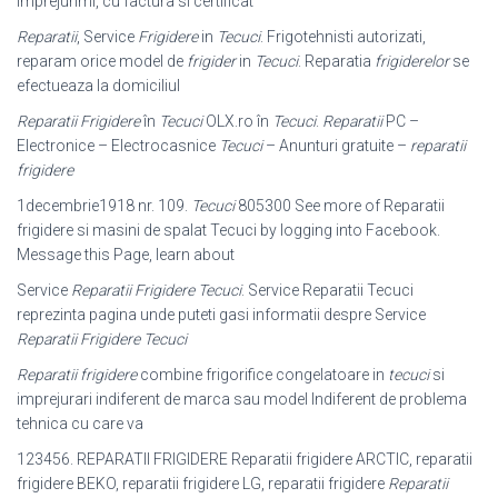
imprejurimi, cu factura si certificat
Reparatii
, Service
Frigidere
in
Tecuci
. Frigotehnisti autorizati,
reparam orice model de
frigider
in
Tecuci
. Reparatia
frigiderelor
se
efectueaza la domiciliul
Reparatii Frigidere
în
Tecuci
OLX.ro în
Tecuci
.
Reparatii
PC –
Electronice – Electrocasnice
Tecuci
– Anunturi gratuite –
reparatii
frigidere
1decembrie1918 nr. 109.
Tecuci
805300 See more of Reparatii
frigidere si masini de spalat Tecuci by logging into Facebook.
Message this Page, learn about
Service
Reparatii Frigidere Tecuci
. Service Reparatii Tecuci
reprezinta pagina unde puteti gasi informatii despre Service
Reparatii Frigidere Tecuci
Reparatii
frigidere
combine frigorifice congelatoare in
tecuci
si
imprejurari
indiferent de marca sau model Indiferent de problema
tehnica cu care va
123456. REPARATII FRIGIDERE Reparatii frigidere ARCTIC, reparatii
frigidere BEKO, reparatii frigidere LG, reparatii frigidere
Reparatii