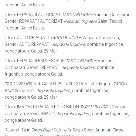
Focsani Adjud Buzau.
Oferte REPARATII AUTORIZAT
TARGU BUJOR
– Vanzari, Cumparari,
Servicii REPARATII AUTORIZAT
Reparatii frigidere
Galati Tecuci
Focsani Adjud Buzau
.
Oferte AUTO REPARATII
TARGU BUJOR
– Vanzari, Cumparari,
Servicii AUTO REPARATII
Reparatii frigidere
, combine frigorifice,
congelatoare Galati. 29 Mar
Oferte REPARATII EXPRESOARE
TARGU BUJOR
– Vanzari,
Cumparari, Servicii REPARATII
Reparatii frigidere
, combine
frigorifice, congelatoare Galati.
TARGU BUJOR
Jud. GALATI. 29 Iul 2013 Rezultate din jurul
TARGU
BUJOR
± 50 km ..
Reparatii frigidere
, combine frigorifice,
congelatoare Galati. 29 Mar
Oferte IMAGINI REPARATII FOTO NIKON
TARGU BUJOR
– Vanzari,
Cumparari, Servicii IMAGINI
Reparatii frigidere
, combine frigorifice,
congelatoare Galati.
Reparati Ta în
Targu Bujor
OLX.ro în
Targu Bujor
. Anunturi
Targu