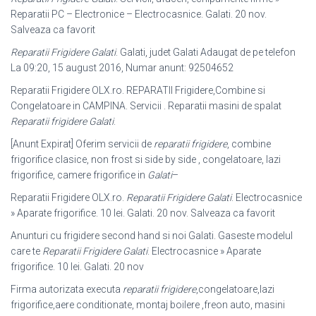
Reparatii PC – Electronice – Electrocasnice. Galati. 20 nov.
Salveaza ca favorit
Reparatii Frigidere Galati
. Galati, judet Galati Adaugat de pe telefon
La 09:20, 15 august 2016, Numar anunt: 92504652
Reparatii Frigidere OLX.ro. REPARATII Frigidere,Combine si
Congelatoare in CAMPINA. Servicii . Reparatii masini de spalat
Reparatii frigidere Galati
.
[Anunt Expirat] Oferim servicii de
reparatii frigidere
, combine
frigorifice clasice, non frost si side by side , congelatoare, lazi
frigorifice, camere frigorifice in
Galati
–
Reparatii Frigidere OLX.ro.
Reparatii Frigidere Galati
. Electrocasnice
» Aparate frigorifice. 10 lei. Galati. 20 nov. Salveaza ca favorit
Anunturi cu frigidere second hand si noi Galati. Gaseste modelul
care te
Reparatii Frigidere Galati
. Electrocasnice » Aparate
frigorifice. 10 lei. Galati. 20 nov
Firma autorizata executa
reparatii frigidere
,congelatoare,lazi
frigorifice,aere conditionate, montaj boilere ,freon auto, masini