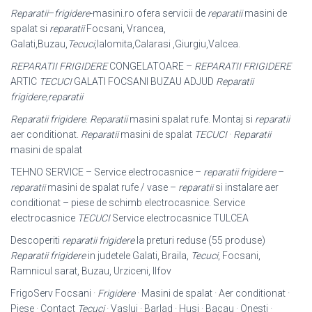
Reparatii
–
frigidere
-masini.ro ofera servicii de
reparatii
masini de
spalat si
reparatii
Focsani, Vrancea,
Galati,Buzau,
Tecuci
,Ialomita,Calarasi ,Giurgiu,
Valcea.
REPARATII FRIGIDERE
CONGELATOARE –
REPARATII FRIGIDERE
ARTIC
TECUCI
GALATI FOCSANI BUZAU ADJUD
Reparatii
frigidere
,
reparatii
Reparatii frigidere
.
Reparatii
masini spalat rufe. Montaj si
reparatii
aer conditionat
.
Reparatii
masini de spalat
TECUCI
·
Reparatii
masini de spalat
TEHNO SERVICE – Service electrocasnice –
reparatii frigidere
–
reparatii
masini de spalat rufe / vase –
reparatii
si instalare aer
conditionat – piese de schimb electrocasnice. Service
electrocasnice
TECUCI
Service electrocasnice TULCEA
Descoperiti
reparatii frigidere
la preturi reduse (55 produse)
Reparatii frigidere
in judetele Galati, Braila,
Tecuci
, Focsani,
Ramnicul sarat, Buzau, Urziceni, Ilfov
FrigoServ Focsani ·
Frigidere
· Masini de spalat · Aer conditionat ·
Piese · Contact
Tecuci
· Vaslui · Barlad · Husi · Bacau · Onesti ·