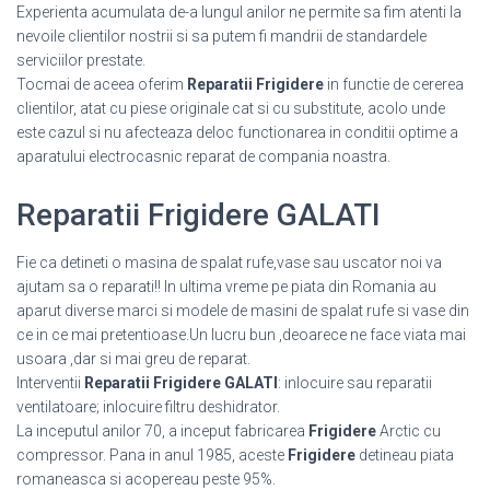
Experienta acumulata de-a lungul anilor ne permite sa fim atenti la
nevoile clientilor nostrii si sa putem fi mandrii de standardele
serviciilor prestate.
Tocmai de aceea oferim
Reparatii Frigidere
in functie de cererea
clientilor, atat cu piese originale cat si cu substitute, acolo unde
este cazul si nu afecteaza deloc functionarea in conditii optime a
aparatului electrocasnic reparat de compania noastra.
Reparatii Frigidere GALATI
Fie ca detineti o masina de spalat rufe,vase sau uscator noi va
ajutam sa o reparati!! In ultima vreme pe piata din Romania au
aparut diverse marci si modele de masini de spalat rufe si vase din
ce in ce mai pretentioase.Un lucru bun ,deoarece ne face viata mai
usoara ,dar si mai greu de reparat.
Interventii
Reparatii Frigidere GALATI
: inlocuire sau reparatii
ventilatoare; inlocuire filtru deshidrator.
La inceputul anilor 70, a inceput fabricarea
Frigidere
Arctic cu
compressor. Pana in anul 1985, aceste
Frigidere
detineau piata
romaneasca si acopereau peste 95%.