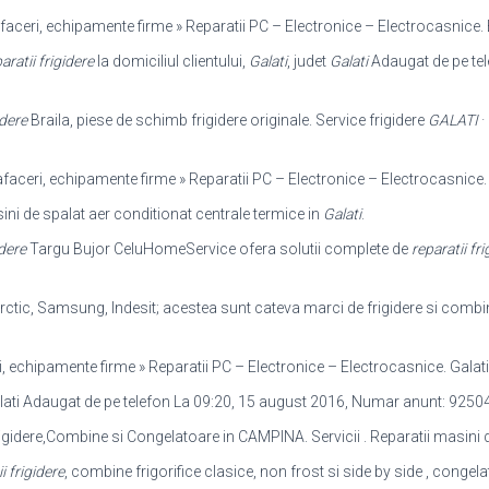
 afaceri, echipamente firme » Reparatii PC – Electronice – Electrocasnice. 
aratii frigidere
la domiciliul clientului,
Galati
, judet
Galati
Adaugat de pe tel
idere
Braila, piese de schimb frigidere originale. Service frigidere
GALATI
·
, afaceri, echipamente firme » Reparatii PC – Electronice – Electrocasnice
ni de spalat aer conditionat centrale termice in
Galati
.
idere
Targu Bujor CeluHomeService ofera solutii complete de
reparatii fri
rctic, Samsung, Indesit; acestea sunt cateva marci de frigidere si combin
eri, echipamente firme » Reparatii PC – Electronice – Electrocasnice. Galat
 Galati Adaugat de pe telefon La 09:20, 15 august 2016, Numar anunt: 925
igidere,Combine si Congelatoare in CAMPINA. Servicii . Reparatii masini 
i frigidere
, combine frigorifice clasice, non frost si side by side , congelat