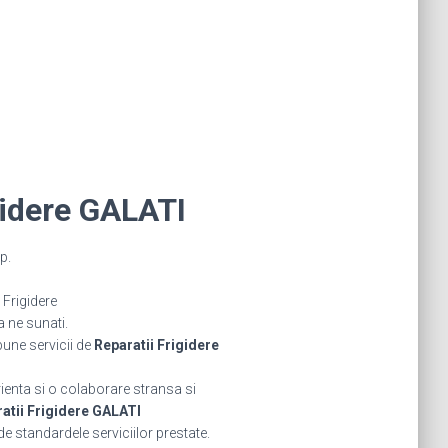
gidere GALATI
p.
Frigidere
a ne sunati.
bune servicii de
Reparatii Frigidere
rienta si o colaborare stransa si
atii Frigidere GALATI
de standardele serviciilor prestate.