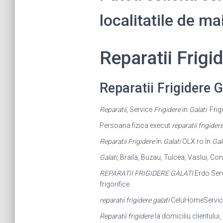
localitatile de ma
Reparatii Frig
Reparatii Frigidere 
Reparatii
, Service
Frigidere
in
Galati
. Fri
Persoana fizica execut
reparatii frigider
Reparatii Frigidere
în
Galati
OLX.ro în
Gal
Galati
, Braila, Buzau, Tulcea, Vaslui, Co
REPARATII FRIGIDERE GALATI
Erdo Servi
frigorifice
reparatii frigidere galati
CeluHomeService o
Reparatii frigidere
la domiciliu clientului,