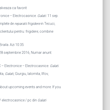
 Salveaza ca favorit
ctronice – Electrocasnice.
Galati
. 11 sep.
mplete de
reparatii frigidere
in Tecuci,
 clientului pentru: frigidere; combine
Braila. Azi 10:35
28 septembrie 2016, Numar anunt:
C – Electronice – Electrocasnice.
Galati
.
ita,
Galati
, Giurgiu, Ialomita, Ilfov,
n about upcoming events and more. If you
 / electrocasnice / pc din
Galati