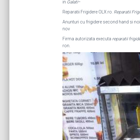
in
Galati
–
Reparatii Frigidere OLX.ro.
Reparatii Frig
Anunturi cu frigidere second hand si no
nov
Firma autorizata executa
reparatii frigid
ron.