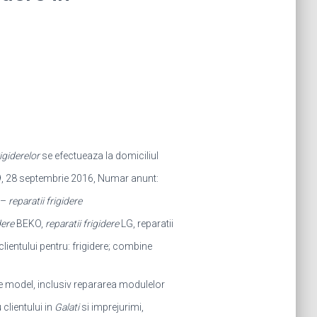
igiderelor
se efectueaza la domiciliul
, 28 septembrie 2016, Numar anunt:
 –
reparatii frigidere
dere
BEKO,
reparatii frigidere
LG, reparatii
 clientului pentru: frigidere; combine
 de model, inclusiv repararea modulelor
 clientului in
Galati
si imprejurimi,