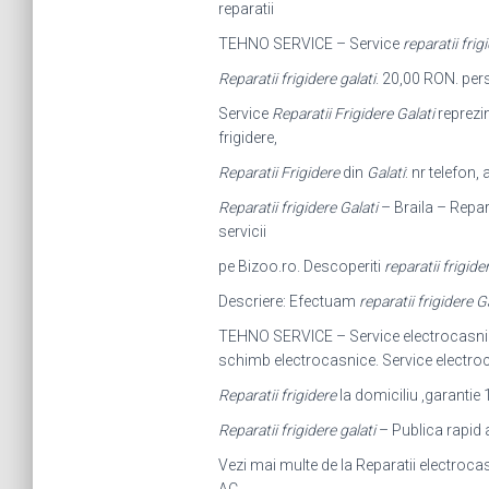
reparatii
TEHNO SERVICE – Service
reparatii frig
Reparatii frigidere galati
. 20,00 RON. pers
Service
Reparatii Frigidere Galati
reprezin
frigidere,
Reparatii Frigidere
din
Galati
: nr telefon, 
Reparatii frigidere Galati
– Braila – Repara
servicii
pe Bizoo.ro. Descoperiti
reparatii frigide
Descriere: Efectuam
reparatii frigidere G
TEHNO SERVICE – Service electrocasn
schimb electrocasnice. Service electr
Reparatii frigidere
la domiciliu ,garantie 
Reparatii frigidere galati
– Publica rapid a
Vezi mai multe de la Reparatii electroc