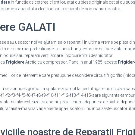
idere
in functie de cererea clientilor, atat cu piese originale cat si cu sub
i optime a aparatului electrocasnic reparat de compania noastra.
idere GALATI
vase sau uscator noi va ajutam sa o reparati!! In ultima vreme pe piata d
din ce in ce mai pretentioase.Un lucru bun ,deoarece ne face viata mai us
 inlocuire sau reparatii ventilatoare; inlocuire filtru deshidrator.
area
Frigidere
Arctic cu compressor. Pana in anul 1985, aceste
Frigider
 medii: orice interventie care presupune deschidere circuit frigorific (inlocu
 se aprinde-zgomot la spalare-zgomot la centrifugare-nu dizolva sarea
e-f1-f2-f3-f4-f5-f6-f7-f8-f9-f10-f11-f12-f13-f14-f15-sare siguranta-tambur
ata-nu alimenteaza cu apa-nu preia lenorul-depunere de piatra-depuner
tura taiata-masina vase pierde apa-uscatorul nu incalzeste-uscatorul n
rviciile noastre de Reparatii Frig