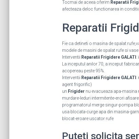
Tocmai de aceea oferim
Reparatii Frig
afecteaza deloc functionarea in conditi
Reparatii Frig
Fie ca detineti o masina de spalat rufe,
modele de masini de spalat rufe si vase 
Interventii
Reparatii Frigidere GALATI
:
La inceputul anilor 70, a inceput fabric
acopereau peste 95%.
Interventii
Reparatii Frigidere GALATI
:
agent frigorific)
un
Frigider
nu evacueaza apa-masina nu
murdare-leduri intermitente-erori afisar
programatorul merge singur-pompa bloc
usa blocata-curge apa din masina-garni
blocat-eroare uscator rufe
Puteti solicita se