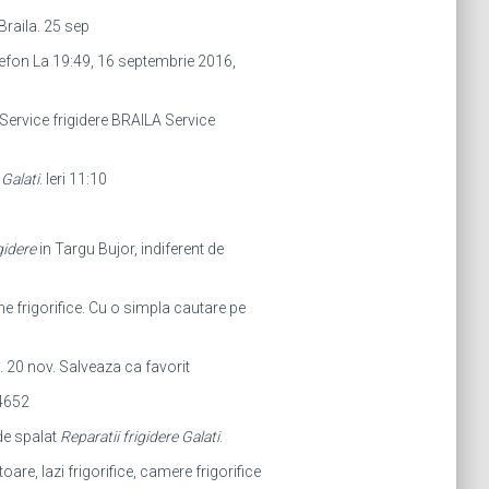
Braila. 25 sep
efon La 19:49, 16 septembrie 2016,
 Service frigidere BRAILA Service
.
Galati
. Ieri 11:10
gidere
in Targu Bujor, indiferent de
e frigorifice. Cu o simpla cautare pe
i. 20 nov. Salveaza ca favorit
04652
de spalat
Reparatii frigidere Galati
.
oare, lazi frigorifice, camere frigorifice