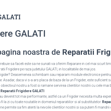
 GALATI
idere GALATI
 pagina noastra de
Reparatii Fri
rebuie sa faceti este sa ne sunati va oferim Reparare in cel mai scurt tim
ii Frigidere pe raza judetului GALATI, in localitatiile de mai jos.
 Frigider? Deasemenea schimbam sau reparam module electronice pentru 
 Asadar, daca vi s-a ars placa de baza de la un Frigider, este suficient s
 obiectivul nostru a fost si ramane servirea clientilor nostrii cu cele mai 
.
Reparatii Frigidere GALATI
 au devenit tot mai performante, astfel ca un Frigider necesita multa expe
 la zi cu toate noutatile in domeniul reparatiilor si al substitutelor.
Repar
 permite sa fim atenti la nevoile clientilor nostrii si sa putem fi mandrii 