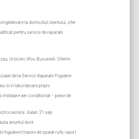
ongelatoare la domiciliul clientului, ofer
ficat pentru servicii de reparatii
zau, Urziceni, Ilfov, Bucuresti. Oferim
Galati
de la Servicii
Reparatii Frigidere
ui si in laboratoare priprii
si instalare aer conditionat – piese de
Electrocasnice.
Galati
. 21 sep
auta anuntul dorit.
i frigidere
| masini de spalat rufe, vase |