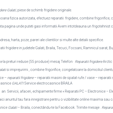
idere Galati
, piese de schimb frigidere originale.
oana fizica autorizata, efectuez reparatii: frigidere, combine frigorifice, c
ta pagina unde puteti gasi informatii Avem intotdeauna un frigotehnist cali
adresa, harta, poze, pareri ale clientilor si multe alte detalii specifice.
tii frigidere in judetele Galati, Braila, Tecuci, Focsani, Ramnicul sarat, Bu
re
la preturi reduse (55 produse) mesaj Telefon ·
Reparatii frigidere
Arctic
alati
si imprejurimi , combine frigorifice, congelatoare la domiciliul clientul
ice –
reparatii frigidere
– reparatii masini de spalat rufe / vase – reparatii 
ocasnice
GALATI
Service electrocasnice BRAILA
1 an. Servicii, afaceri, echipamente firme » Reparatii PC – Electronice – 
ici anuntul tau fara inregistrare pentru o vizibilitate online maxima sau c
asnice
Galati
– Braila, conectându-te la Facebook. Trimite mesaje .
Reparati