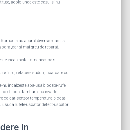
stitute, acolo unde este cazul si nu
in Romania au aparut diverse marci si
oara ,dar si mai greu de reparat.
e
detineau piata romaneasca si
ire filtru, refacere suduri, incarcare cu
-nu incalzeste apa-usa blocata-rufe
 inox blocat-tamburul nu invarte-
e calcar-senzor temperatura blocat-
u usuca rufele-uscator defect-uscator
idere in