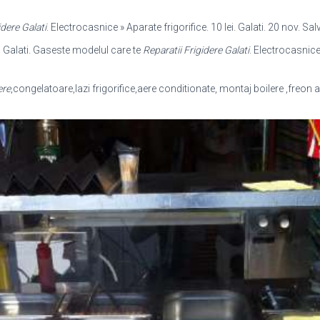
idere Galati
. Electrocasnice » Aparate frigorifice. 10 lei. Galati. 20 nov. Sa
i Galati. Gaseste modelul care te
Reparatii Frigidere Galati
. Electrocasnice 
ere
,congelatoare,lazi frigorifice,aere conditionate, montaj boilere ,freon