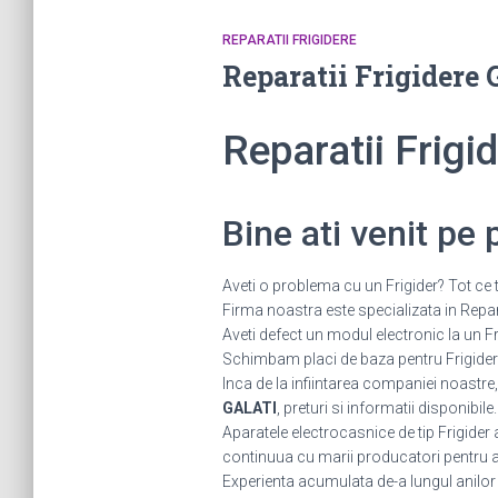
REPARATII FRIGIDERE
Reparatii Frigidere
Reparatii Frig
Bine ati venit pe
Aveti o problema cu un Frigider? Tot ce t
Firma noastra este specializata in Reparat
Aveti defect un modul electronic la un
Schimbam placi de baza pentru Frigidere.
Inca de la infiintarea companiei noastre,
GALATI
, preturi si informatii disponibile
Aparatele electrocasnice de tip Frigider
continuua cu marii producatori pentru a fi
Experienta acumulata de-a lungul anilor ne