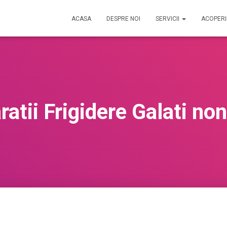
ACASA
DESPRE NOI
SERVICII
ACOPER
atii Frigidere Galati no