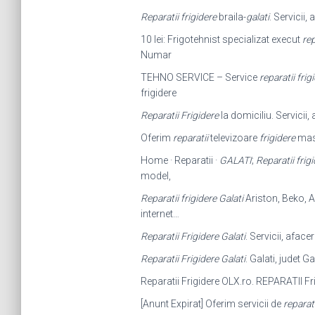
Reparatii frigidere
braila-
galati
. Servicii,
10 lei: Frigotehnist specializat execut
rep
Numar
TEHNO SERVICE – Service
reparatii frig
frigidere
Reparatii Frigidere
la domiciliu. Servicii
Oferim
reparatii
televizoare
frigidere
masi
Home · Reparatii ·
GALATI
;
Reparatii frig
model,
Reparatii frigidere Galati
Ariston, Beko, A
internet…
Reparatii Frigidere Galati
. Servicii, afac
Reparatii Frigidere Galati
. Galati, judet
Reparatii Frigidere OLX.ro. REPARATII Fr
[Anunt Expirat] Oferim servicii de
reparati