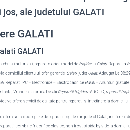
i jos, ale judetului GALATI
idere GALATI
Galati GALATI
gotehnisti autorizati, reparam orice model de
frigider
in
Galati
. Reparatia
fr
e
la domiciliul clientului, ofer garantie.
Galati
, judet
Galati
Adaugat La 08:29
ati
. Reparatii PC – Electronice – Electrocasnice
Galati
– Anunturi gratuite
nstanta, Vrancea, Ialomita Detalii
Reparatii frigidere
ARCTIC,
reparatii frigi
ce va ofera servicii de calitate pentru reparatii si intretinere la domiciliul
fera solutii complete de reparatii frigidere in judetul Galati, indiferent
 reparatii combine frigorifice clasice, non frost si side by side la domiciliu