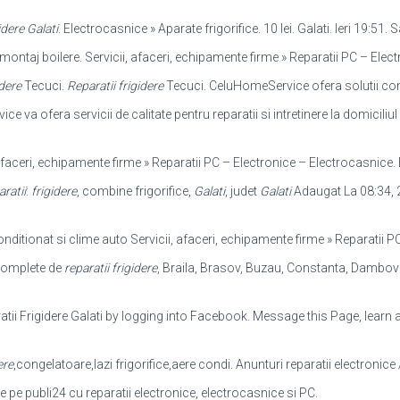
idere Galati
. Electrocasnice » Aparate frigorifice. 10 lei. Galati. Ieri 19:51.
 montaj boilere. Servicii, afaceri, echipamente firme » Reparatii PC – Ele
idere
Tecuci.
Reparatii frigidere
Tecuci. CeluHomeService ofera solutii co
ce va ofera servicii de calitate pentru reparatii si intretinere la domiciliul
 afaceri, echipamente firme » Reparatii PC – Electronice – Electrocasnice. 
aratii
:
frigidere
, combine frigorifice,
Galati
, judet
Galati
Adaugat La 08:34, 
onditionat si clime auto Servicii, afaceri
, echipamente firme » Reparatii P
 complete de
reparatii frigidere
, Braila, Brasov, Buzau, Constanta, Dambov
atii Frigidere Galati by logging into Facebook. Message this Page, lear
ere
,congelatoare,lazi frigorifice,aere condi. Anunturi reparatii electronice
te pe publi24 cu reparatii electronice, electrocasnice si PC.