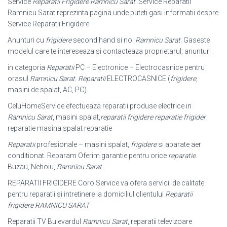
Service
Reparatii Frigidere Ramnicu Sarat
. Service Reparatii
Ramnicu Sarat reprezinta pagina unde puteti gasi informatii despre
Service Reparatii Frigidere
Anunturi cu
frigidere
second hand si noi
Ramnicu Sarat
. Gaseste
modelul care te intereseaza si contacteaza proprietarul; anunturi .
in categoria
Reparatii
PC – Electronice – Electrocasnice pentru
orasul
Ramnicu Sarat
.
Reparatii
ELECTROCASNICE (
frigidere
,
masini de spalat, AC, PC).
CeluHomeService efectueaza reparatii produse electrice in
Ramnicu Sarat
, masini spalat,
reparatii frigidere reparatie frigider
reparatie masina spalat reparatie
Reparatii
profesionale – masini spalat,
frigidere
si aparate aer
conditionat. Reparam Oferim garantie pentru orice
reparatie
.
Buzau, Nehoiu,
Ramnicu Sarat
.
REPARATII FRIGIDERE Coro Service va ofera servicii de calitate
pentru reparatii si intretinere la domiciliul clientului
Reparatii
frigidere RAMNICU SARAT
Reparatii TV Bulevardul
Ramnicu Sarat
, reparatii televizoare