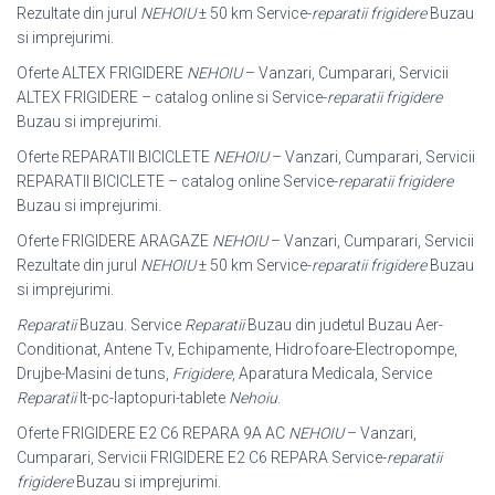
Rezultate din jurul
NEHOIU
± 50 km Service-
reparatii frigidere
Buzau
si imprejurimi.
Oferte ALTEX FRIGIDERE
NEHOIU
– Vanzari, Cumparari, Servicii
ALTEX FRIGIDERE – catalog online si Service-
reparatii frigidere
Buzau si imprejurimi.
Oferte REPARATII BICICLETE
NEHOIU
– Vanzari, Cumparari, Servicii
REPARATII BICICLETE – catalog online Service-
reparatii frigidere
Buzau si imprejurimi.
Oferte FRIGIDERE ARAGAZE
NEHOIU
– Vanzari, Cumparari, Servicii
Rezultate din jurul
NEHOIU
± 50 km Service-
reparatii frigidere
Buzau
si imprejurimi.
Reparatii
Buzau. Service
Reparatii
Buzau din judetul Buzau Aer-
Conditionat, Antene Tv, Echipamente, Hidrofoare-Electropompe,
Drujbe-Masini de tuns,
Frigidere
, Aparatura Medicala, Service
Reparatii
It-pc-laptopuri-tablete
Nehoiu
.
Oferte FRIGIDERE E2 C6 REPARA 9A AC
NEHOIU
– Vanzari,
Cumparari, Servicii FRIGIDERE E2 C6 REPARA Service-
reparatii
frigidere
Buzau si imprejurimi.