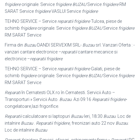
frigidere
originale. Service
frigidere BUZAU
Service
frigidere
RM
SARAT Service
frigidere
VASLUI Service
frigidere
TEHNO SERVICE – Service
reparatii frigidere
Tulcea, piese de
schimb
frigidere
originale. Service
frigidere BUZAU
Service
frigidere
RM SARAT Service
Firma din
Buzau
DANDI SERVEXIM SRL-
Buzau
srl. Vanzari Oferta : -
vanzari cantare electronice –
reparatii
cantare mecanice si
electronice –
reparatii frigidere
TEHNO SERVICE – Service
reparatii frigidere
Galati, piese de
schimb
frigidere
originale. Service
frigidere BUZAU
Service
frigidere
RM SARAT Service
Reparati
în Cernatesti OLX.ro în Cernatesti. Servicii Auto –
Transporturi » Servicii Auto.
Buzau
. Azi 09:16
Reparatii frigidere
-
congelatoare,lazi frigorifice.
Reparatii
calculatoare si laptopuri
Buzau
Ieri, 18:30
Buzau
. Loc de
intalnire
Buzau
.
Reparatii frigidere
, freonizari auto 22 nov
Buzau
.
Loc de intalnire
Buzau