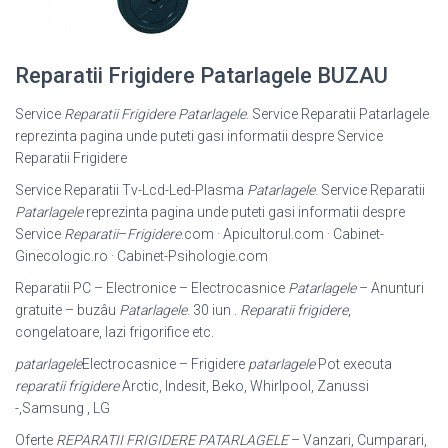
Reparatii Frigidere Patarlagele BUZAU
Service
Reparatii Frigidere Patarlagele
. Service Reparatii Patarlagele
reprezinta pagina unde puteti gasi informatii despre Service
Reparatii Frigidere
Service Reparatii Tv-Lcd-Led-Plasma
Patarlagele
. Service Reparatii
Patarlagele
reprezinta pagina unde puteti gasi informatii despre
Service
Reparatii
–
Frigidere
.com · Apicultorul.com · Cabinet-
Ginecologic.ro · Cabinet-
Psihologie.com
Reparatii PC – Electronice – Electrocasnice
Patarlagele
– Anunturi
gratuite – buzâu
Patarlagele
. 30 iun .
Reparatii frigidere
,
congelatoare, lazi frigorifice etc.
patarlagele
Electrocasnice – Frigidere
patarlagele
Pot executa
reparatii frigidere
Arctic, Indesit, Beko, Whirlpool, Zanussi
-,Samsung , LG
Oferte
REPARATII FRIGIDERE PATARLAGELE
– Vanzari, Cumparari,