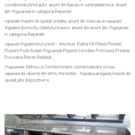
conditionat,clime auto. anunt din Bacau in centraletermice. anunt
din
Pogoanele
in categoria Reparatii
reparatii masini de spalat oradea. anunt din Vascau in
reparatii
frigidere
domiciliu clientului brasov. anunt din anunt din
Pogoanele
in categoria Reparatii
reparatii frigidere
bucuresti – Anunturi. Piatra-Olt Pitesti Ploiesti
Plopeni Podu Iloaiei
Pogoanele
Popesti-Leordeni Potcoava Predeal
Pucioasa Racari Radauti
Pogoanele
. Nehoiu si Confectionare, comercializare si/sau
reparare
de obiecte din lemn, fire textile ..
frigidere
,aragaze,masini de
spalat,alte dispozitive si.