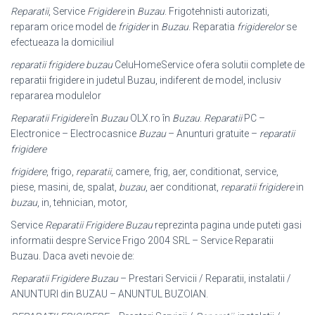
Reparatii
, Service
Frigidere
in
Buzau
. Frigotehnisti autorizati,
reparam orice model de
frigider
in
Buzau
. Reparatia
frigiderelor
se
efectueaza la domiciliul
reparatii frigidere buzau
CeluHomeService ofera solutii complete de
reparatii frigidere in judetul Buzau, indiferent de model, inclusiv
repararea modulelor
Reparatii Frigidere
în
Buzau
OLX.ro în
Buzau
.
Reparatii
PC –
Electronice – Electrocasnice
Buzau
– Anunturi gratuite –
reparatii
frigidere
frigidere
, frigo,
reparatii
, camere, frig, aer, conditionat, service,
piese, masini, de, spalat,
buzau
, aer conditionat,
reparatii frigidere
in
buzau
, in, tehnician, motor,
Service
Reparatii Frigidere Buzau
reprezinta pagina unde puteti gasi
informatii despre Service Frigo 2004 SRL – Service Reparatii
Buzau. Daca aveti nevoie de:
Reparatii Frigidere Buzau
– Prestari Servicii / Reparatii, instalatii /
ANUNTURI din BUZAU – ANUNTUL BUZOIAN.