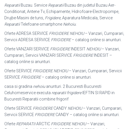
Reparatii
Buzau. Service
Reparatii
Buzau din judetul Buzau Aer-
Conditionat, Antene Tv, Echipamente, Hidrofoare-Electropompe,
Drujbe-Masini de tuns,
Frigidere
, Aparatura Medicala, Service
Reparatii
Telefoane-smartphone
Nehoiu
.
Oferte ADRESA SERVICE
FRIGIDERE NEHOIU
– Vanzari, Cumparari,
Servicii ADRESA SERVICE
FRIGIDERE
– catalog online si anunturi.
Oferte VANZARI SERVICE
FRIGIDERE
INDESIT
NEHOIU
– Vanzari,
Cumparari, Servicii VANZARI SERVICE
FRIGIDERE
INDESIT –
catalog online si anunturi.
Oferte SERVICE
FRIGIDERE NEHOIU
– Vanzari, Cumparari, Servicii
SERVICE
FRIGIDERE
– catalog online si anunturi.
casa si gradina
nehoiu
anunturi. 2 Bucuresti Bucuresti
Celuhomeservice executa
reparatii frigidere
IEFTIN SI RAPID in
Bucuresti Reparatii combine frigorif
Oferte SERVICE
FRIGIDERE
CANDY
NEHOIU
– Vanzari, Cumparari,
Servicii SERVICE
FRIGIDERE
CANDY – catalog online si anunturi.
Oferte
REPARATII
ARCTIC
FRIGIDERE NEHOIU
– Vanzari,