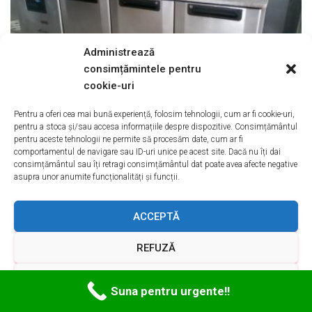
Administrează
consimțămintele pentru
cookie-uri
Pentru a oferi cea mai bună experiență, folosim tehnologii, cum ar fi cookie-uri,
pentru a stoca și/sau accesa informațiile despre dispozitive. Consimțământul
pentru aceste tehnologii ne permite să procesăm date, cum ar fi
comportamentul de navigare sau ID-uri unice pe acest site. Dacă nu îți dai
consimțământul sau îți retragi consimțământul dat poate avea afecte negative
asupra unor anumite funcționalități și funcții.
Oferim
Reparatii Frigidere
in
ACCEPTĂ
urmatoarele localitati din
BUZAU
REFUZĂ
Reparatii Frigidere BUZAU
VEZI PREFERINȚELE
Suna pentru urgente!!
Reparatii Frigidere Buzau BUZAU