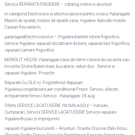
Servicii REPARATII FRIGIDERE – catalog online si anunturi.
in categoria Electronice si electrocasnice pentru orasul
Patarlagele
.
Masini de spalat, masini de spalat vase,
frigidere
. Aplicatii mobile ·
Cautari frecvente în
patarlagele
Electrocasnice –
Frigidere
bailesti vitrine frigorifice,
service
frigidere
,
reparatii
dozatoare de bere,
reparatii
lazi frigorifice,
reparatii
camere frigorifice.
MONOLIT HOUSE
Patarlagele
case din lemn rotund de vacanta sau
locuinta Grohe-Baterii baie, bucatarie, seturi dus · Service si
reparatii frigidere
· Proiecte
Reparatii Cu OLX.ro. Frigotehnist.
Reparatii
frigidere
,congelatoare,aer conditionat.Freon. Servicii, afaceri,
echipamente firme » Servicii .
Patarlagele
. 24 aug
Oferte SERVICE LACATUSERIE
PATARLAGELE
– Vanzari,
Cumparari, Servicii SERVICE LACATUSERIE Service-
reparatii
frigidere
Buzau si imprejurimi.
reparatii frigidere
bucuresti – Anunturi. Oravita Orsova Otelu Rosu