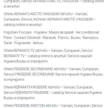
Cumparari, Servicii
REPARATII
ARCTIC
FRIGIDERE
– catalog online
si anunturi.
Oferte
REPARATII
ARCTIC
FRIGIDERE NEHOIU
– Vanzari,
Cumparari, Servicii, Inchirieri
REPARATII
ARCTIC
FRIGIDERE
–
catalog online si anunturi.
FrigoServ Focsani ·
Frigidere
· Masini de spalat · Aer conditionat ·
Piese · Contact Odobesti · Maraseti · Panciu · Buzau · Ramanicu
Sarat · Pogoanele ·
Nehoiu
Oferte REPARATII TV
NEHOIU
– Vanzari, Cumparari, Servicii
REPARATII TV – catalog online si anunturi. Service-
reparatii
frigidere
Buzau si imprejurimi.
Oferte FRIGIDERE SECONDHAND
NEHOIU
– Vanzari, Cumparari,
Servicii FRIGIDERE SECONDHAND Service-
reparatii frigidere
Buzau
si imprejurimi.
Oferte RE[PARATII FRIGIDERE
NEHOIU
– Vanzari, Cumparari,
Servicii RE[
PARATII FRIGIDERE – catalog Service-
reparatii frigidere
Buzau si imprejurimi.
Oferte FRIGIDERE ARISTON
NEHOIU
– Vanzari, Cumparari, Servicii