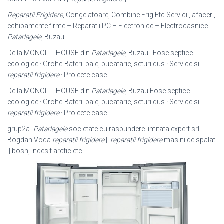
Reparatii Frigidere
, Congelatoare, Combine Frig Etc Servicii, afaceri,
echipamente firme – Reparatii PC – Electronice – Electrocasnice
Patarlagele
, Buzau.
De la MONOLIT HOUSE din
Patarlagele
, Buzau . Fose septice
ecologice · Grohe-Baterii baie, bucatarie, seturi dus · Service si
reparatii frigidere
· Proiecte case.
De la MONOLIT HOUSE din
Patarlagele
, Buzau Fose septice
ecologice · Grohe-Baterii baie, bucatarie, seturi dus · Service si
reparatii frigidere
· Proiecte case.
grup2a-
Patarlagele
societate cu raspundere limitata expert srl-
Bogdan Voda
reparatii frigidere
||
reparatii frigidere
masini de spalat
|| bosh, indesit arctic etc