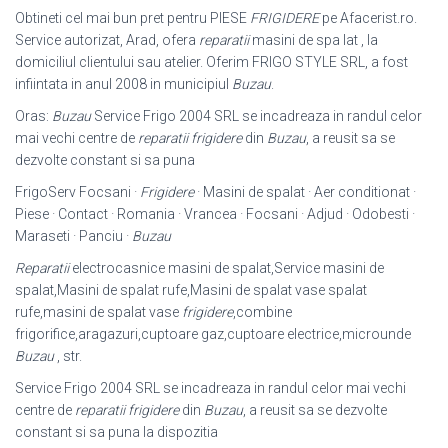
Obtineti cel mai bun pret pentru PIESE
FRIGIDERE
pe Afacerist.ro.
Service autorizat, Arad, ofera
reparatii
masini de spa lat , la
domiciliul clientului sau atelier. Oferim FRIGO STYLE SRL, a fost
infiintata in anul 2008 in municipiul
Buzau
.
Oras:
Buzau
Service Frigo 2004 SRL se incadreaza in randul celor
mai vechi centre de
reparatii frigidere
din
Buzau
, a reusit sa se
dezvolte constant si sa puna
FrigoServ Focsani ·
Frigidere
· Masini de spalat · Aer conditionat ·
Piese · Contact · Romania · Vrancea · Focsani · Adjud · Odobesti ·
Maraseti · Panciu ·
Buzau
Reparatii
electrocasnice masini de spalat,Service masini de
spalat,Masini de spalat rufe,Masini de spalat vase spalat
rufe,masini de spalat vase
frigidere
,
combine
frigorifice,aragazuri,cuptoare gaz,cuptoare electrice,microunde
Buzau
, str.
Service Frigo 2004 SRL se incadreaza in randul celor mai vechi
centre de
reparatii frigidere
din
Buzau
, a reusit sa se dezvolte
constant si sa puna la dispozitia