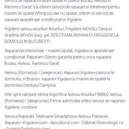
Servicii de
reparatii
masini spalat in judetul Buzau,
Nehoiu
si
Ramnicu Sarat: Va oferim servicii de
reparatii
si intretinere pentru
masini de spalat Whirlpool dar nu spalat, oferim si servicii de
reparatii
aparate aer conditionat si
frigidere
.
frigidere
nehoiu
anunturi Anunturi, Frigidere
NEHOIU
, Casa si
Gradina
NEHOIU
pag. gal , EFECTUAM
REPARATII FRIGIDERE
LA
DOMICILIU IN BUCURESTI
Reparatii
profesionale – masini spalat,
frigidere
si aparate aer
conditionat. Reparam Oferim garantie pentru orice
reparatie
.
Buzau,
Nehoiu
, Ramnicu Sarat.
Nehoiu
(Romania) / (alege oras)
Reparatii frigidere
casnice la
domiciliu, in Brasov.
reparatii frigidere
si masini de spalat la
domiciliul clientului Campina
Ofer spre vanzare vitrina frigorifica
Nehoiu
Anunturi 98960
Nehoiu
(Romania) / (alege oras) Firma autorizata ofera servicii de
reparatii
frigidere
, combine
Service Reparatii Telefoane-Smartphone
Nehoiu
. Parteneri.
Reparatii
–
Frigidere
.com · Apicultorul.com · Cabinet-Ginecologic.ro
· Cabinet-Psihologie.
com