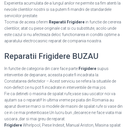
Experienta acumulata de-a lungul anilor ne permite sa fim atenti la
nevoile clientilor nostrii si sa putem fi mandrii de standardele
serviciilor prestate.
Tocmai de aceea oferim
Reparatii Frigidere
in functie de cererea
clientilor, atat cu piese originale cat si cu substitute, acolo unde
este cazul si nu afecteaza deloc functionarea in conditii optime a
aparatului electrocasnic reparat de compania noastra.
Reparatii Frigidere BUZAU
In functie de categoria din care face parte
Frigidere
supus
interventiei de depanare, aceasta poate fi incadrata la:
Constatarea defectelor – Acest serviciu se refera la situatiile de
non-defect ce nu pot fi incadrate in interventiile de mai jos.
Fie ca detineti o masina de spalat rufe,vase sau uscator noi va
ajutam sa o reparati!! In ultima vreme pe piata din Romania au
aparut diverse marci si modele de masini de spalat rufe si vase din
ce in ce mai pretentioase.Un lucru bun ,deoarece ne face viata mai
usoara ,dar si mai greu de reparat.
Frigidere
Whirlpool, Piese Indesit, Manual Ariston, Masina spalat