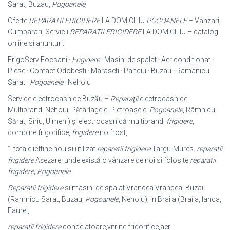
Sarat, Buzau,
Pogoanele
,
Oferte
REPARATII FRIGIDERE
LA DOMICILIU
POGOANELE
– Vanzari,
Cumparari, Servicii
REPARATII FRIGIDERE
LA DOMICILIU – catalog
online si anunturi.
FrigoServ Focsani ·
Frigidere
· Masini de spalat · Aer conditionat ·
Piese · Contact Odobesti · Maraseti · Panciu · Buzau · Ramanicu
Sarat ·
Pogoanele
· Nehoiu
Service electrocasnice Buzău –
Reparaţii
electrocasnice
Multibrand. Nehoiu, Pătârlagele, Pietroasele,
Pogoanele
, Râmnicu
Sărat, Siriu, Ulmeni) şi electrocasnică multibrand:
frigidere
,
combine frigorifice,
frigidere
no frost,
1 totale ieftine nou si utilizat
reparatii frigidere
Targu-Mures.
reparatii
frigidere
Așezare, unde există o vânzare de noi si folosite
reparatii
frigidere
;
Pogoanele
Reparatii frigidere
si masini de spalat Vrancea Vrancea. Buzau
(Ramnicu Sarat, Buzau,
Pogoanele
, Nehoiu), in Braila (Braila, Ianca,
Faurei,
reparatii frigidere
,congelatoare,vitrine frigorifice,aer