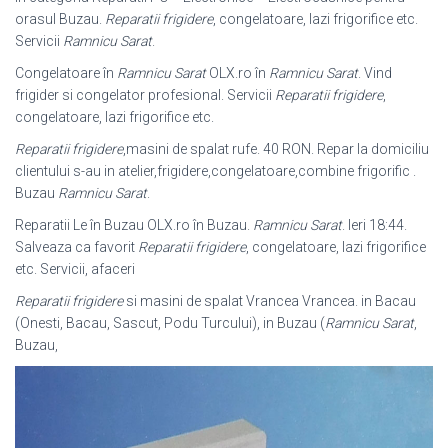
orasul Buzau.
Reparatii frigidere
, congelatoare, lazi frigorifice etc.
Servicii
Ramnicu Sarat
.
Congelatoare în
Ramnicu Sarat
OLX.ro în
Ramnicu Sarat
. Vind
frigider si congelator profesional. Servicii
Reparatii frigidere
,
congelatoare, lazi frigorifice etc.
Reparatii frigidere
,masini de spalat rufe. 40 RON. Repar la domiciliu
clientului s-
au in atelier,frigidere,congelatoare,combine frigorific .
Buzau
Ramnicu Sarat
.
Reparatii Le în Buzau OLX.ro în Buzau.
Ramnicu Sarat
. Ieri 18:44.
Salveaza ca favorit
Reparatii frigidere
, congelatoare, lazi frigorifice
etc. Servicii, afaceri
Reparatii frigidere
si masini de spalat Vrancea Vrancea. in Bacau
(Onesti, Bacau, Sascut, Podu Turcului), in Buzau (
Ramnicu Sarat
,
Buzau,