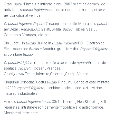
Oras:
Buzau
Firma s-a infiintat in anul 2003 si are ca domenii de
activitate:
reparatii frigidere
casnice si industriale montaj si service
aer conditionat verificari
Reparatii frigidere
.
Reparatii
masini spalat rufe. Montaj si
reparatii
aer Detalii.
Reparatii
AC Galati, Braila,
Buzau
, Tulcea, Vaslui,
Constanta, Vrancea, Ialomita
Din Judetul în
Buzau
OLX.ro în
Buzau
.
Reparatii
PC – Electronice –
Electrocasnice
Buzau
– Anunturi gratuite – din .
Reparatii frigidere
si combine
Buzau
.
Reparatii
–
frigidere
-masini.ro ofera servicii de
reparatii
masini de
spalat si
reparatii
Focsani, Vrancea,
Galati,
Buzau
,Tecuci,Ialomita,Calarasi ,Giurgiu,
Valcea.
Pinguinul Congelat, judetul
Buzau
: Pinguinul Congelat este infintata
in 2009;
reparatii frigidere
, combine, codelatoare, lazi si vitrine,
instalatii industriale si
Firme
reparatii frigidere buzau
30/10. Romfrig Heat&Cooling SRL.
reparatii si intretinere echipamente frigorifice si g astronomice.
Montare si intretinere