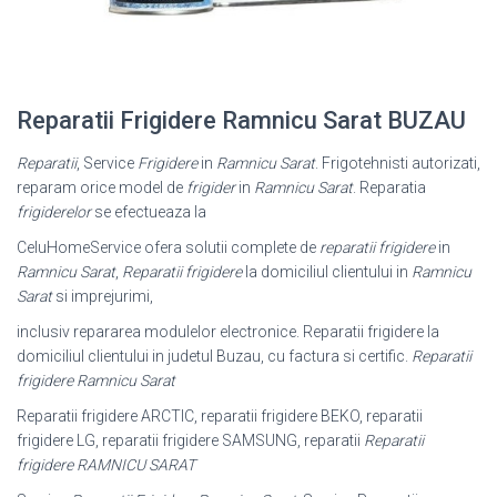
Reparatii Frigidere Ramnicu Sarat BUZAU
Reparatii
, Service
Frigidere
in
Ramnicu Sarat
. Frigotehnisti autorizati,
reparam orice model de
frigider
in
Ramnicu Sarat
. Reparatia
frigiderelor
se efectueaza la
CeluHomeService ofera solutii complete de
reparatii frigidere
in
Ramnicu Sarat
,
Reparatii frigidere
la domiciliul clientului in
Ramnicu
Sarat
si imprejurimi,
inclusiv repararea modulelor electronice. Reparatii frigidere la
domiciliul clientului in judetul Buzau, cu factura si certific.
Reparatii
frigidere Ramnicu Sarat
Reparatii frigidere ARCTIC, reparatii frigidere BEKO, reparatii
frigidere LG, reparatii frigidere SAMSUNG, reparatii
Reparatii
frigidere RAMNICU SARAT