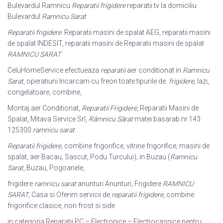
Bulevardul Ramnicu
Reparatii frigidere
reparatii tv la domiciliu
Bulevardul
Ramnicu Sarat
Reparatii frigidere
. Reparatii masini de spalat AEG, reparatii masini
de spalat INDESIT, reparatii masini de Reparatii masini de spalat
RAMNICU SARAT
CeluHomeService efectueaza
reparatii
aer conditionat in
Ramnicu
Sarat
, operatiuni Incarcam cu freon toate tipurile de:
frigidere
, lazi,
congelatoare, combine,
Montaj aer Conditionat,
Reparatii Frigidere
, Reparatii Masini de
Spalat, Mitava Service Srl,
Râmnicu Sărat
matei basarab nr.143
125300
ramnicu sarat
.
Reparatii frigidere
, combine frigorifice, vitrine frigorifice, masini de
spalat, aer Bacau, Sascut, Podu Turcului), in Buzau (
Ramnicu
Sarat
, Buzau, Pogoanele,
frigidere
ramnicu sarat
anunturi Anunturi, Frigidere
RAMNICU
SARAT
, Casa si Oferim servicii de
reparatii frigidere
, combine
frigorifice clasice, non frost si side
in categoria Reparatii PC – Electronice – Electrocasnice pentru