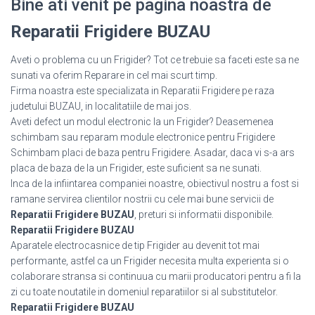
Bine ati venit pe pagina noastra de
Reparatii Frigidere BUZAU
Aveti o problema cu un Frigider? Tot ce trebuie sa faceti este sa ne
sunati va oferim Reparare in cel mai scurt timp.
Firma noastra este specializata in Reparatii Frigidere pe raza
judetului BUZAU, in localitatiile de mai jos.
Aveti defect un modul electronic la un Frigider? Deasemenea
schimbam sau reparam module electronice pentru Frigidere
Schimbam placi de baza pentru Frigidere. Asadar, daca vi s-a ars
placa de baza de la un Frigider, este suficient sa ne sunati.
Inca de la infiintarea companiei noastre, obiectivul nostru a fost si
ramane servirea clientilor nostrii cu cele mai bune servicii de
Reparatii Frigidere BUZAU
, preturi si informatii disponibile.
Reparatii Frigidere BUZAU
Aparatele electrocasnice de tip Frigider au devenit tot mai
performante, astfel ca un Frigider necesita multa experienta si o
colaborare stransa si continuua cu marii producatori pentru a fi la
zi cu toate noutatile in domeniul reparatiilor si al substitutelor.
Reparatii Frigidere BUZAU