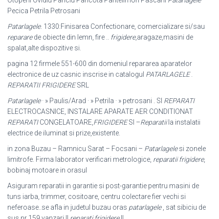
Otopeni Ovidiu Panciu Pancota Pantelimon Pascani
Patarlagele
Pecica Petrila Petrosani
Patarlagele
. 1330:Finisarea Confectionare, comercializare si/sau
reparare
de obiecte din lemn, fire ..
frigidere
,aragaze,masini de
spalat,alte dispozitive si.
pagina 12 firmele 551-600 din domeniul repararea aparatelor
electronice de uz casnic inscrise in catalogul
PATARLAGELE
.
REPARATII FRIGIDERE
SRL
Patarlagele
· » Paulis/Arad · » Petrila · » petrosani . SI
REPARATI
ELECTROCASNICE, INSTALARE APARATE AER CONDITIONAT
REPARATI
CONGELATOARE,
FRIGIDERE
SI –
Reparatii
la instalatii
electrice de iluminat si prize,existente.
in zona Buzau – Ramnicu Sarat – Focsani –
Patarlagele
si zonele
limitrofe. Firma laborator verificari metrologice,
reparatii frigidere
,
bobinaj motoare in orasul
Asiguram reparatii in garantie si post-garantie pentru masini de
tuns iarba, trimmer, cositoare, centru colectare fier vechi si
neferoase..se afla in judetul buzau oras
patarlagele
, sat sibiciu de
sus nr 159 vanzari ||
reparati frigidere
||