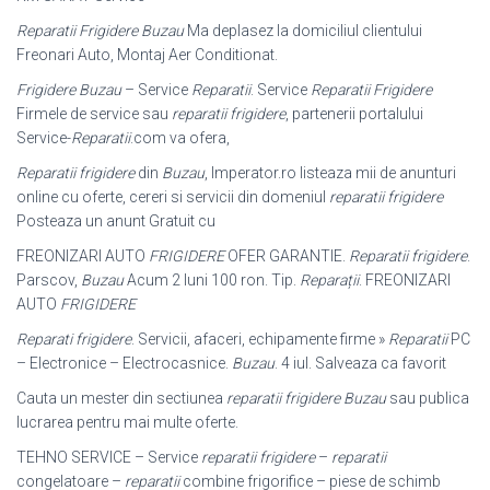
Reparatii Frigidere Buzau
Ma deplasez la domiciliul clientului
Freonari Auto, Montaj Aer Conditionat.
Frigidere Buzau
– Service
Reparatii
. Service
Reparatii Frigidere
Firmele de service sau
reparatii frigidere
, partenerii portalului
Service-
Reparatii
.com va ofera,
Reparatii frigidere
din
Buzau
, Imperator.ro listeaza mii de anunturi
online cu oferte, cereri si servicii din domeniul
reparatii frigidere
Posteaza un anunt Gratuit cu
FREONIZARI AUTO
FRIGIDERE
OFER GARANTIE.
Reparatii frigidere
.
Parscov,
Buzau
Acum 2 luni 100 ron. Tip.
Reparații
. FREONIZARI
AUTO
FRIGIDERE
Reparati frigidere
. Servicii, afaceri, echipamente firme »
Reparatii
PC
– Electronice – Electrocasnice.
Buzau
. 4 iul. Salveaza ca favorit
Cauta un mester din sectiunea
reparatii frigidere Buzau
sau publica
lucrarea pentru mai multe oferte.
TEHNO SERVICE – Service
reparatii frigidere
–
reparatii
congelatoare –
reparatii
combine frigorifice – piese de schimb