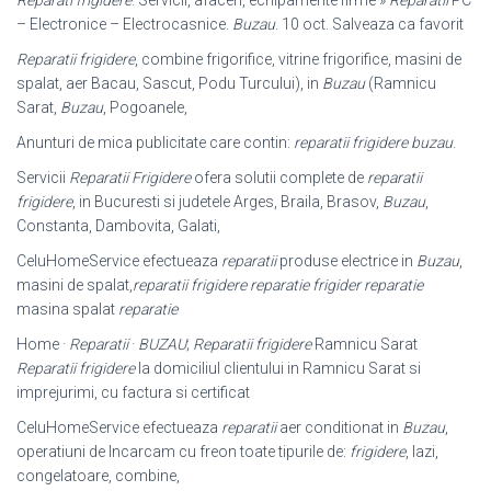
Reparati frigidere
. Servicii, afaceri, echipamente firme »
Reparatii
PC
– Electronice – Electrocasnice.
Buzau
. 10 oct. Salveaza ca favorit
Reparatii frigidere
, combine frigorifice, vitrine frigorifice, masini de
spalat, aer Bacau, Sascut, Podu Turcului), in
Buzau
(Ramnicu
Sarat,
Buzau
, Pogoanele,
Anunturi de mica publicitate care contin:
reparatii frigidere buzau
.
Servicii
Reparatii Frigidere
ofera solutii complete de
reparatii
frigidere
, in Bucuresti si judetele Arges, Braila, Brasov,
Buzau
,
Constanta, Dambovita, Galati,
CeluHomeService efectueaza
reparatii
produse electrice in
Buzau
,
masini de spalat,
reparatii frigidere reparatie frigider reparatie
masina spalat
reparatie
Home ·
Reparatii
·
BUZAU
;
Reparatii frigidere
Ramnicu Sarat
Reparatii frigidere
la domiciliul clientului in Ramnicu Sarat si
imprejurimi, cu factura si certificat
CeluHomeService efectueaza
reparatii
aer conditionat in
Buzau
,
operatiuni de Incarcam cu freon toate tipurile de:
frigidere
, lazi,
congelatoare, combine,