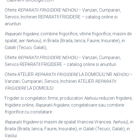
Oferte
REPARATII FRIGIDERE NEHOIU
– Vanzari, Cumparari,
Servicii, Inchirieri REPARATII FRIGIDERE – catalog online si
anunturi.
Reparatii frigidere
, combine frigorifice, vitrine frigorifice, masini de
spalat, aer
Nehoiu
), in Braila (Braila, Ianca, Faurei, Insuratei), in
Galati (Tecuci, Galati),
Oferte
REPARATII FRIGIDERE NEHOIU
– Vanzari, Cumparari,
Servicii REPARATII FRIGIDERE – catalog online si anunturi.
Oferte ATELIER
REPARATII FRIGIDERE
LA DOMICILIU NR
NEHOIU
–
Vanzari, Cumparari, Servicii, Inchirieri ATELIER
REPARATII
FRIGIDERE
LA DOMICILIU
Frigider si congelator, firme, producatori
Nehoiu
reduceri frigidere,
frigidere online,
Reparatii frigidere
, congelatoare sau combine
frigorifice cu constatare
Reparatii frigidere
si masini de spalat Vrancea Vrancea.
Nehoiu
), in
Braila (
Braila, Ianca, Faurei, Insuratei), in Galati (Tecuci, Galati), in
Vaslui