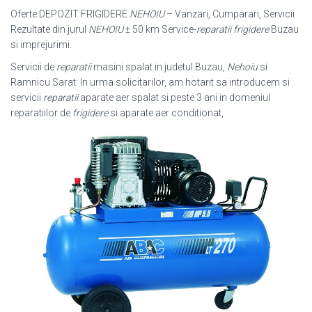
Oferte DEPOZIT FRIGIDERE
NEHOIU
– Vanzari, Cumparari, Servicii
Rezultate din jurul
NEHOIU
± 50 km Service-
reparatii frigidere
Buzau
si imprejurimi.
Servicii de
reparatii
masini spalat in judetul Buzau,
Nehoiu
si
Ramnicu Sarat: In urma solicitarilor, am hotarit sa introducem si
servicii
reparatii
aparate aer spalat si peste 3 ani in domeniul
reparatiilor de
frigidere
si aparate aer conditionat,