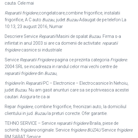
cauta. Cele mai
Reparatii frigidere
,congelatoare,combine frigorifice, instalatii
frigorifice, A C auto
Buzau
, judet
Buzau
Adaugat de pe telefon La
10:13, 23 august 2016, Numar
Descriere Service
Reparatii
Masini de spalat
Buzau
. Firma s-a
infiintat in anul 2003 si are ca domenii de activitate:
reparatii
frigidere
casnice si industriale
Service
Reparatii Frigidere
pagina ce prezinta categoria
Frigidere
.
2004 SRL se incadreaza in randul celor mai vechi centre de
reparatii frigidere
din
Buzau
,
frigidere
în
Reparatii
PC – Electronice – Electrocasnice în Nehoiu,
judet
Buzau
. Nu am gasit anunturi care sa se potriveasca acestei
cautari. Asigura-te ca ai
Repar
frigidere
, combine frigorifice, freonizari auto, la domiciliul
clientului in jud.
Buzau
la preturi corecte. Ofer garantie.
TEHNO SERVICE – Service
reparatii frigidere
Braila, piese de
schimb
frigidere
originale. Service
frigidere BUZAU
Service
frigidere
RM SARAT Service