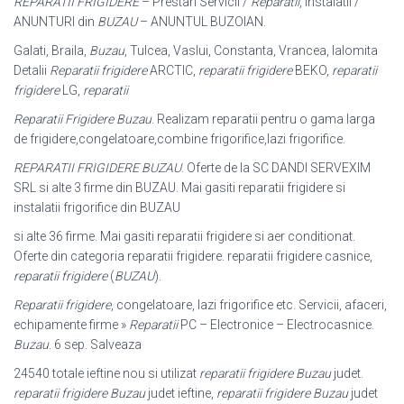
REPARATII FRIGIDERE
– Prestari Servicii /
Reparatii
, instalatii /
ANUNTURI din
BUZAU
– ANUNTUL BUZOIAN.
Galati, Braila,
Buzau
, Tulcea, Vaslui, Constanta, Vrancea, Ialomita
Detalii
Reparatii frigidere
ARCTIC,
reparatii frigidere
BEKO,
reparatii
frigidere
LG,
reparatii
Reparatii Frigidere Buzau
. Realizam reparatii pentru o gama larga
de frigidere,
congelatoare,combine frigorifice,lazi frigorifice.
REPARATII FRIGIDERE BUZAU
. Oferte de la SC DANDI SERVEXIM
SRL si alte 3 firme din BUZAU. Mai gasiti reparatii frigidere si
instalatii frigorifice din BUZAU
si alte 36 firme. Mai gasiti reparatii frigidere si aer conditionat.
Oferte din categoria reparatii frigidere. reparatii frigidere casnice,
reparatii frigidere
(
BUZAU
).
Reparatii frigidere
, congelatoare, lazi frigorifice etc. Servicii, afaceri,
echipamente firme »
Reparatii
PC – Electronice – Electrocasnice.
Buzau
. 6 sep. Salveaza
24540 totale ieftine nou si utilizat
reparatii frigidere Buzau
judet.
reparatii frigidere Buzau
judet ieftine,
reparatii frigidere Buzau
judet