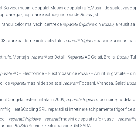
,Service masini de spalat,Masini de spalat rufe,Masini de spalat vase s
cuptoare gaz,cuptoare electrice,microunde
Buzau
, str.
 randul celor mai vechi centre de
reparatii frigidere
din
Buzau
, a reusit s
003 si are ca domenii de activitate:
reparatii frigidere
casnice si industrial
t rufe. Montaj si
reparatii
aer Detalii.
Reparatii
AC Galati, Braila,
Buzau
, Tu
paratii
PC – Electronice – Electrocasnice
Buzau
– Anunturi gratuite – din
cii de
reparatii
masini de spalat si
reparatii
Focsani, Vrancea, Galati,
Buza
inul Congelat este infintata in 2009;
reparatii frigidere
, combine, codelatoare
frig Heat&Cooling SRL. reparatii si intretinere echipamente frigorifice s
ice –
reparatii frigidere
–
reparatii
masini de spalat rufe / vase –
reparatii
s
ocasnice
BUZAU
Service electrocasnice RM SARAT