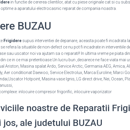
idere
in functie de cererea clientilor, atat cu piese originale cat si cu sub
i optime a aparatului electrocasnic reparat de compania noastra.
idere BUZAU
te
Frigidere
supus interventiei de depanare, aceasta poate fi incadrata la
 refera la situatiile de non-defect ce nu pot fi incadrate in interventiile d
vase sau uscator noi va ajutam sa o reparati!! In ultima vreme pe piata d
din ce in ce mai pretentioase.Un lucru bun ,deoarece ne face viata mai us
al Ariston, Masina spalat Ardo, Service Arctic, Germania AEG, Amica, Ala
Aer conditionat Daewoo, Service Electrolux, Marca Euroline, Marci Gore
ai,Uscator Hotpoint, Masina vase Ignis, LG direct drive, Nei, Ocean, Pl
nussi,
 complexe: inlocuire compresor frigorific, inlocuire vaporizator
rviciile noastre de Reparatii Frig
i jos, ale judetului BUZAU