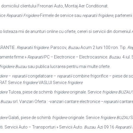
domiciliul clientului Freonari Auto, Montaj Aer Conditionat.
vice
Reparatii Frigidere
Firmele de service sau
reparatii frigidere
, partenerii
o listeaza mii de anunturi online cu oferte, cereri si servicii din domeniul
r
RANTIE.
Reparatii frigidere
. Parscov,
Buzau
Acum 2 luni 100 ron. Tip.
Rep
ipamente firme »
Reparatii
PC – Electronice – Electrocasnice.
Buzau
. 4 iul
 frigidere Buzau
sau publica lucrarea pentru mai multe oferte.
idere
–
reparatii
congelatoare –
reparatii
combine frigorifice – piese de 
AT Service
frigidere
VASLUI Service
frigidere
idere
Tulcea, piese de schimb
frigidere
originale. Service
frigidere BUZAU
-
Buzau
srl. Vanzari Oferta : -vanzari cantare electronice –
reparatii
cantare
idere
Galati, piese de schimb
frigidere
originale. Service
frigidere BUZAU
S
i. Servicii Auto – Transporturi » Servicii Auto.
Buzau
. Azi 09:16
Reparatii 