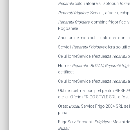
Reparatii
calculatoare si laptopuri
Buza
Reparati frigidere
. Servicii, afaceri, ech
Reparatii frigidere
, combine frigorifice, 
Pogoanele,
Anunturi de mica publicitate care contin
Servicii
Reparatii Frigidere
ofera solutii
CeluHomeService efectueaza
reparatii
p
Home ·
Reparatii
·
BUZAU
;
Reparatii frigi
certificat
CeluHomeService efectueaza
reparatii
a
Obtineti cel mai bun pret pentru PIESE
F
atelier. Oferim FRIGO STYLE SRL, a fost i
Oras:
Buzau
Service Frigo 2004 SRL se i
puna
FrigoServ Focsani ·
Frigidere
· Masini de
Buzau