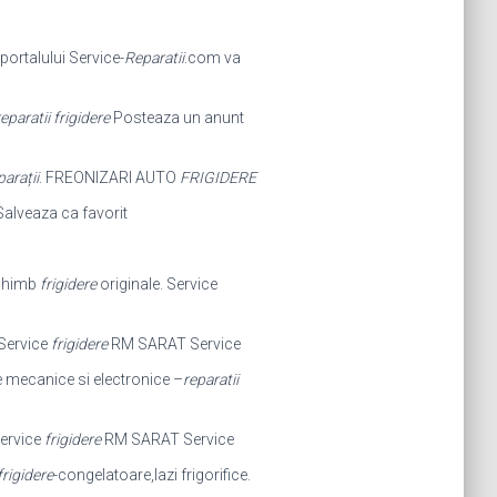
 portalului Service-
Reparatii
.com va
eparatii frigidere
Posteaza un anunt
arații
. FREONIZARI AUTO
FRIGIDERE
. Salveaza ca favorit
schimb
frigidere
originale. Service
Service
frigidere
RM SARAT Service
 mecanice si electronice –
reparatii
ervice
frigidere
RM SARAT Service
frigidere
-congelatoare,lazi frigorifice.