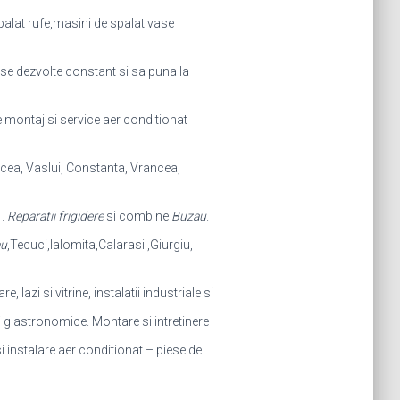
palat rufe,masini de spalat vase
a se dezvolte constant si sa puna la
e montaj si service aer conditionat
lcea, Vaslui, Constanta, Vrancea,
 .
Reparatii frigidere
si combine
Buzau
.
u
,Tecuci,Ialomita,Calarasi ,Giurgiu,
, lazi si vitrine, instalatii industriale si
i g astronomice. Montare si intretinere
i instalare aer conditionat – piese de