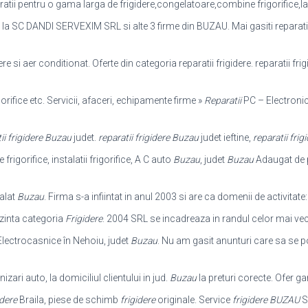
ratii pentru o gama larga de frigidere,
congelatoare,combine frigorifice,lazi
e la SC DANDI SERVEXIM SRL si alte 3 firme din BUZAU. Mai gasiti reparatii fr
dere si aer conditionat. Oferte din categoria reparatii frigidere. reparatii fr
gorifice etc. Servicii, afaceri, echipamente firme »
Reparatii
PC – Electronic
ii frigidere Buzau
judet.
reparatii frigidere Buzau
judet ieftine,
reparatii fri
igorifice, instalatii frigorifice, A C auto
Buzau
, judet
Buzau
Adaugat de p
alat
Buzau
. Firma s-a infiintat in anul 2003 si are ca domenii de activitate
zinta categoria
Frigidere
. 2004 SRL se incadreaza in randul celor mai ve
lectrocasnice în Nehoiu, judet
Buzau
. Nu am gasit anunturi care sa se p
izari auto, la domiciliul clientului in jud.
Buzau
la preturi corecte. Ofer ga
idere
Braila, piese de schimb
frigidere
originale. Service
frigidere BUZAU
S