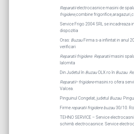
Reparatii
electrocasnice masini de spalat
frigidere
,
combine frigorifice,aragazuri,
Service Frigo 2004 SRL se incadreaza in
dispozitia
Oras:
Buzau
Firma s-a infiintat in anul 2
verificari
Reparatii frigidere
.
Reparatii
masini spala
Ialomita
Din Judetul în
Buzau
OLX.ro în
Buzau
.
Re
Reparatii
–
frigidere
-masini.ro ofera servi
Valcea.
Pinguinul Congelat, judetul
Buzau
: Pingu
Firme
reparatii frigidere buzau
30/10. Rom
TEHNO SERVICE – Service electrocasn
schimb electrocasnice. Service electr