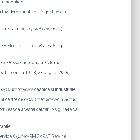
 frigorifice.
igidere si instalatii frigorifice din
igidere casnice,
reparatii frigidere
(
e – Electrocasnice.
Buzau
. 6 sep.
gidere Buzau
judet cauta. Cele mai
e telefon La 10:13, 23 august 2016,
:
reparatii frigidere
casnice si industriale
chi centre de
reparatii frigidere
din
Buzau
,
otriveasca acestei cautari. Asigura-te ca
rantie.
ervice
frigidere
RM SARAT Service