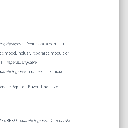
frigiderelor
se efectueaza la domiciliul
t de model, inclusiv repararea modulelor
te –
reparatii frigidere
paratii frigidere
in
buzau
, in, tehnician,
ervice Reparatii Buzau. Daca aveti
dere
BEKO,
reparatii frigidere
LG,
reparatii