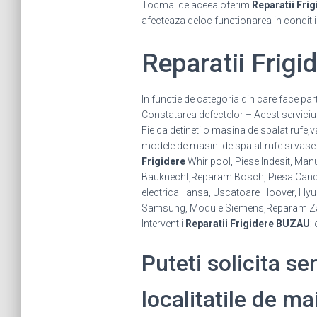
Tocmai de aceea oferim
Reparatii Frig
afecteaza deloc functionarea in conditi
Reparatii Frig
In functie de categoria din care face par
Constatarea defectelor – Acest serviciu se
Fie ca detineti o masina de spalat rufe,
modele de masini de spalat rufe si vase 
Frigidere
Whirlpool, Piese Indesit, Manu
Bauknecht,Reparam Bosch, Piesa Candy, 
electricaHansa, Uscatoare Hoover, Hyund
Samsung, Module Siemens,Reparam Za
Interventii
Reparatii Frigidere BUZAU
:
Puteti solicita se
localitatile de ma