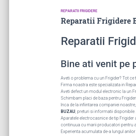
REPARATII FRIGIDERE
Reparatii Frigider
Reparatii Frig
Bine ati venit pe
Aveti o problema cu un Frigider? Tot ce t
Firma noastra este specializata in Reparat
Aveti defect un modul electronic la un
Schimbam placi de baza pentru Frigidere.
Inca de la infiintarea companiei noastre,
BUZAU
, preturi si informatii disponibile
Aparatele electrocasnice de tip Frigider
continuua cu marii producatori pentru a fi
Experienta acumulata de-a lungul anilor ne