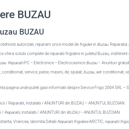
idere BUZAU
 Buzau BUZAU
igotehnisti autorizati, reparam orice model de
frigider
in
Buzau
. Reparatia
ofera solutii complete de reparatii frigidere in judetul Buzau, indiferen
zau
.
Reparatii
PC – Electronice – Electrocasnice
Buzau
– Anunturi gratui
r, conditionat, service, piese, masini, de, spalat,
buzau
, aer conditionat,
re
nta pagina unde puteti gasi informatii despre Service Frigo 2004 SRL – S
vicii / Reparatii, instalatii / ANUNTURI din BUZAU – ANUNTUL BUZOIAN.
i /
Reparatii
, instalatii / ANUNTURI din
BUZAU
– ANUNTUL BUZOIAN.
nstanta, Vrancea, Ialomita Detalii
Reparatii frigidere
ARCTIC,
reparatii frigi