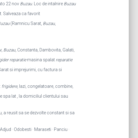
auto 22 nov
Buzau
. Loc de intalnire
Buzau
t. Salveaza ca favorit
uzau
(Ramnicu Sarat,
Buzau
,
v,
Buzau
, Constanta, Dambovita, Galati,
igider reparatie
masina spalat
reparatie
arat si imprejurimi, cu factura si
:
frigidere
, lazi, congelatoare, combine,
 spa lat , la domiciliul clientului sau
u
, a reusit sa se dezvolte constant si sa
Adjud · Odobesti · Maraseti · Panciu ·