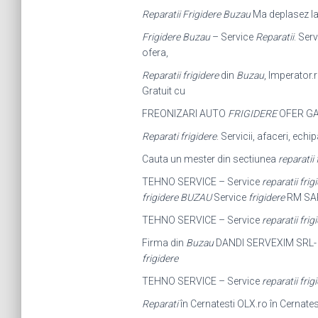
Reparatii Frigidere Buzau
Ma deplasez la 
Frigidere Buzau
– Service
Reparatii
. Ser
ofera,
Reparatii frigidere
din
Buzau
, Imperator.r
Gratuit cu
FREONIZARI AUTO
FRIGIDERE
OFER GA
Reparati frigidere
. Servicii, afaceri, ech
Cauta un mester din sectiunea
reparatii
TEHNO SERVICE – Service
reparatii frig
frigidere BUZAU
Service
frigidere
RM SAR
TEHNO SERVICE – Service
reparatii frig
Firma din
Buzau
DANDI SERVEXIM SRL
frigidere
TEHNO SERVICE – Service
reparatii frig
Reparati
în Cernatesti OLX.ro în Cernatest