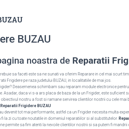
e BUZAU
idere BUZAU
 pagina noastra de
Reparatii Fri
rebuie sa faceti este sa ne sunati va oferim Reparare in cel mai scurt tim
ii Frigidere pe raza judetului BUZAU, in localitatiile de mai jos.
 Frigider? Deasemenea schimbam sau reparam module electronice pentru 
 Asadar, daca vi s-a ars placa de baza de la un Frigider, este suficient s
 obiectivul nostru a fost si ramane servirea clientilor nostrii cu cele mai 
.
Reparatii Frigidere BUZAU
 au devenit tot mai performante, astfel ca un Frigider necesita multa expe
 la zi cu toate noutatile in domeniul reparatiilor si al substitutelor.
Repar
 permite sa fim atenti la nevoile clientilor nostrii si sa putem fi mandrii 