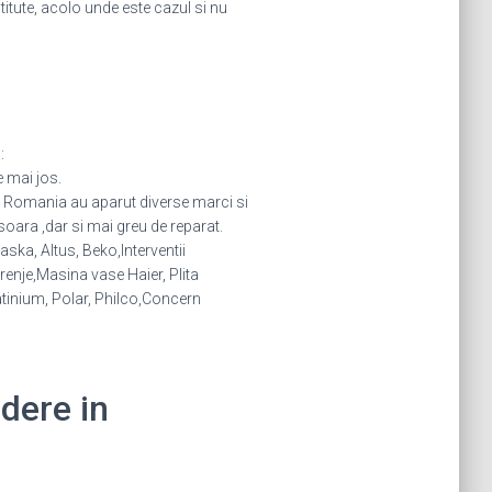
stitute, acolo unde este cazul si nu
:
e mai jos.
in Romania au aparut diverse marci si
oara ,dar si mai greu de reparat.
ska, Altus, Beko,Interventii
nje,Masina vase Haier, Plita
atinium, Polar, Philco,Concern
idere in