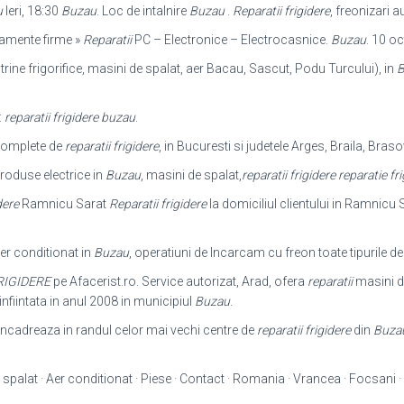
u
Ieri, 18:30
Buzau
. Loc de intalnire
Buzau
.
Reparatii frigidere
, freonizari 
ipamente firme »
Reparatii
PC – Electronice – Electrocasnice.
Buzau
. 10 oc
vitrine frigorifice, masini de spalat, aer Bacau, Sascut, Podu Turcului), in
B
:
reparatii frigidere buzau
.
 complete de
reparatii frigidere
, in Bucuresti si judetele Arges, Braila, Braso
roduse electrice in
Buzau
, masini de spalat,
reparatii frigidere reparatie fr
dere
Ramnicu Sarat
Reparatii frigidere
la domiciliul clientului in Ramnicu S
er conditionat in
Buzau
, operatiuni de Incarcam cu freon toate tipurile de
RIGIDERE
pe Afacerist.ro. Service autorizat, Arad, ofera
reparatii
masini de
nfiintata in anul 2008 in municipiul
Buzau
.
ncadreaza in randul celor mai vechi centre de
reparatii frigidere
din
Buza
 spalat · Aer conditionat · Piese · Contact · Romania · Vrancea · Focsani · 