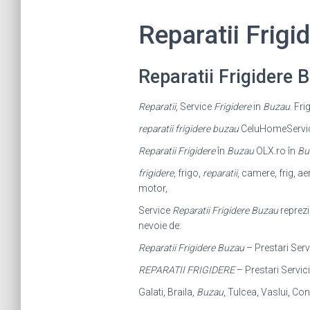
Reparatii Frig
Reparatii Frigidere
Reparatii
, Service
Frigidere
in
Buzau
. Fr
reparatii frigidere buzau
CeluHomeService 
Reparatii Frigidere
în
Buzau
OLX.ro în
Bu
frigidere
, frigo,
reparatii
, camere, frig, ae
motor,
Service
Reparatii Frigidere Buzau
reprezi
nevoie de:
Reparatii Frigidere Buzau
– Prestari Ser
REPARATII FRIGIDERE
– Prestari Servici
Galati, Braila,
Buzau
, Tulcea, Vaslui, Co