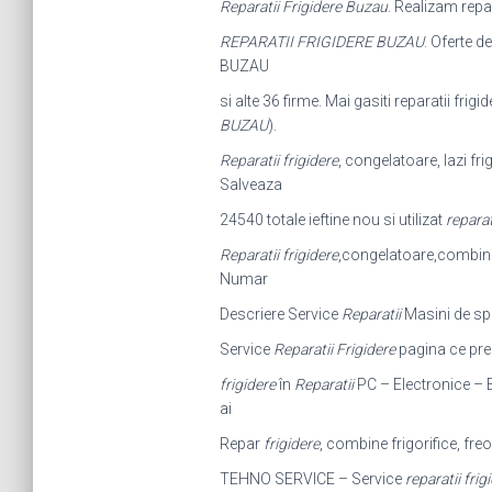
Reparatii Frigidere Buzau
. Realizam repa
REPARATII FRIGIDERE BUZAU
. Oferte d
BUZAU
si alte 36 firme. Mai gasiti reparatii frigi
BUZAU
).
Reparatii frigidere
, congelatoare, lazi fri
Salveaza
24540 totale ieftine nou si utilizat
reparat
Reparatii frigidere
,congelatoare,combine fr
Numar
Descriere Service
Reparatii
Masini de sp
Service
Reparatii Frigidere
pagina ce pre
frigidere
în
Reparatii
PC – Electronice – E
ai
Repar
frigidere
, combine frigorifice, freon
TEHNO SERVICE – Service
reparatii frig