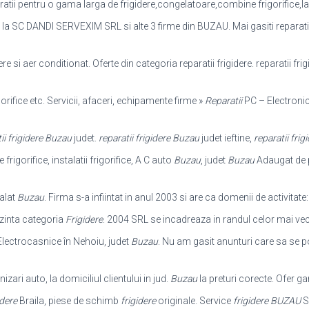
ratii pentru o gama larga de frigidere,
congelatoare,combine frigorifice,lazi
e la SC DANDI SERVEXIM SRL si alte 3 firme din BUZAU. Mai gasiti reparatii fr
dere si aer conditionat. Oferte din categoria reparatii frigidere. reparatii fr
gorifice etc. Servicii, afaceri, echipamente firme »
Reparatii
PC – Electronic
ii frigidere Buzau
judet.
reparatii frigidere Buzau
judet ieftine,
reparatii fri
igorifice, instalatii frigorifice, A C auto
Buzau
, judet
Buzau
Adaugat de p
alat
Buzau
. Firma s-a infiintat in anul 2003 si are ca domenii de activitate
zinta categoria
Frigidere
. 2004 SRL se incadreaza in randul celor mai ve
lectrocasnice în Nehoiu, judet
Buzau
. Nu am gasit anunturi care sa se p
izari auto, la domiciliul clientului in jud.
Buzau
la preturi corecte. Ofer ga
idere
Braila, piese de schimb
frigidere
originale. Service
frigidere BUZAU
S