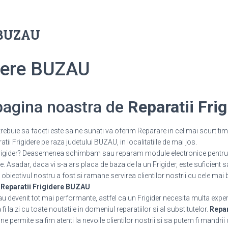
e BUZAU
idere BUZAU
 pagina noastra de
Reparatii Fri
rebuie sa faceti este sa ne sunati va oferim Reparare in cel mai scurt tim
ii Frigidere pe raza judetului BUZAU, in localitatiile de mai jos.
 Frigider? Deasemenea schimbam sau reparam module electronice pentru 
 Asadar, daca vi s-a ars placa de baza de la un Frigider, este suficient s
 obiectivul nostru a fost si ramane servirea clientilor nostrii cu cele mai 
.
Reparatii Frigidere BUZAU
 au devenit tot mai performante, astfel ca un Frigider necesita multa expe
 la zi cu toate noutatile in domeniul reparatiilor si al substitutelor.
Repar
 permite sa fim atenti la nevoile clientilor nostrii si sa putem fi mandrii 