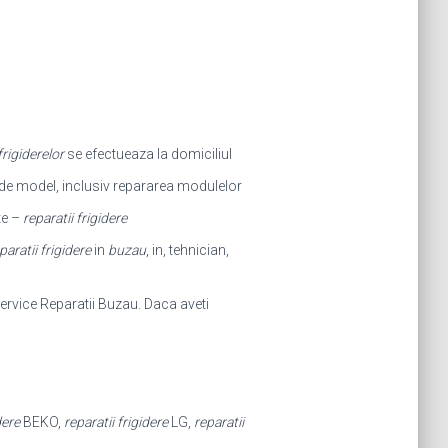
frigiderelor
se efectueaza la domiciliul
t de model, inclusiv repararea modulelor
te –
reparatii frigidere
paratii frigidere
in
buzau
, in, tehnician,
ervice Reparatii Buzau. Daca aveti
dere
BEKO,
reparatii frigidere
LG,
reparatii