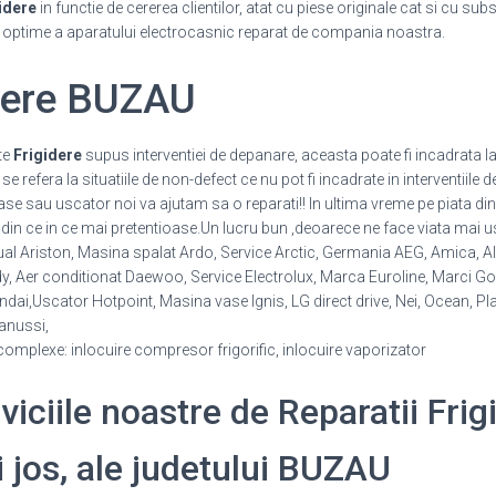
idere
in functie de cererea clientilor, atat cu piese originale cat si cu sub
i optime a aparatului electrocasnic reparat de compania noastra.
idere BUZAU
te
Frigidere
supus interventiei de depanare, aceasta poate fi incadrata la
 refera la situatiile de non-defect ce nu pot fi incadrate in interventiile d
vase sau uscator noi va ajutam sa o reparati!! In ultima vreme pe piata d
din ce in ce mai pretentioase.Un lucru bun ,deoarece ne face viata mai us
al Ariston, Masina spalat Ardo, Service Arctic, Germania AEG, Amica, Ala
Aer conditionat Daewoo, Service Electrolux, Marca Euroline, Marci Gore
ai,Uscator Hotpoint, Masina vase Ignis, LG direct drive, Nei, Ocean, Pl
nussi,
 complexe: inlocuire compresor frigorific, inlocuire vaporizator
rviciile noastre de Reparatii Frig
i jos, ale judetului BUZAU