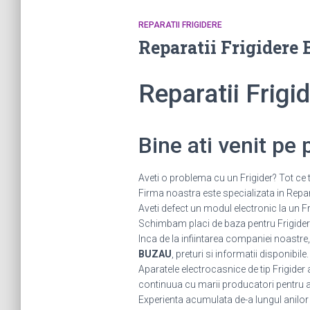
REPARATII FRIGIDERE
Reparatii Frigider
Reparatii Frig
Bine ati venit pe
Aveti o problema cu un Frigider? Tot ce t
Firma noastra este specializata in Reparat
Aveti defect un modul electronic la un
Schimbam placi de baza pentru Frigidere.
Inca de la infiintarea companiei noastre,
BUZAU
, preturi si informatii disponibile
Aparatele electrocasnice de tip Frigider
continuua cu marii producatori pentru a fi
Experienta acumulata de-a lungul anilor ne