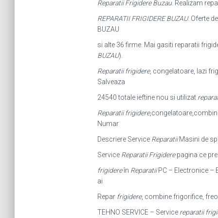
Reparatii Frigidere Buzau
. Realizam repa
REPARATII FRIGIDERE BUZAU
. Oferte d
BUZAU
si alte 36 firme. Mai gasiti reparatii frigi
BUZAU
).
Reparatii frigidere
, congelatoare, lazi fri
Salveaza
24540 totale ieftine nou si utilizat
reparat
Reparatii frigidere
,congelatoare,combine fr
Numar
Descriere Service
Reparatii
Masini de sp
Service
Reparatii Frigidere
pagina ce pre
frigidere
în
Reparatii
PC – Electronice – E
ai
Repar
frigidere
, combine frigorifice, freon
TEHNO SERVICE – Service
reparatii frig