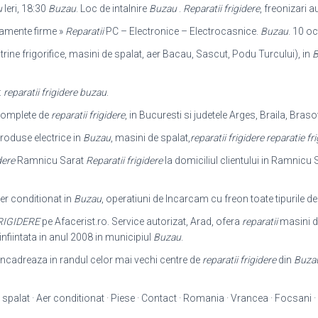
u
Ieri, 18:30
Buzau
. Loc de intalnire
Buzau
.
Reparatii frigidere
, freonizari 
ipamente firme »
Reparatii
PC – Electronice – Electrocasnice.
Buzau
. 10 oc
vitrine frigorifice, masini de spalat, aer Bacau, Sascut, Podu Turcului), in
B
:
reparatii frigidere buzau
.
 complete de
reparatii frigidere
, in Bucuresti si judetele Arges, Braila, Braso
roduse electrice in
Buzau
, masini de spalat,
reparatii frigidere reparatie fr
dere
Ramnicu Sarat
Reparatii frigidere
la domiciliul clientului in Ramnicu S
er conditionat in
Buzau
, operatiuni de Incarcam cu freon toate tipurile de
RIGIDERE
pe Afacerist.ro. Service autorizat, Arad, ofera
reparatii
masini de
nfiintata in anul 2008 in municipiul
Buzau
.
ncadreaza in randul celor mai vechi centre de
reparatii frigidere
din
Buza
 spalat · Aer conditionat · Piese · Contact · Romania · Vrancea · Focsani · 