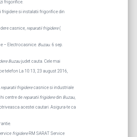
 frigorifice.
igidere si instalatii frigorifice din
igidere casnice,
reparatii frigidere
(
e – Electrocasnice.
Buzau
. 6 sep.
gidere Buzau
judet cauta. Cele mai
e telefon La 10:13, 23 august 2016,
:
reparatii frigidere
casnice si industriale
chi centre de
reparatii frigidere
din
Buzau
,
otriveasca acestei cautari. Asigura-te ca
rantie.
ervice
frigidere
RM SARAT Service