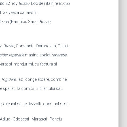
auto 22 nov
Buzau
. Loc de intalnire
Buzau
t. Salveaza ca favorit
uzau
(Ramnicu Sarat,
Buzau
,
v,
Buzau
, Constanta, Dambovita, Galati,
igider reparatie
masina spalat
reparatie
arat si imprejurimi, cu factura si
:
frigidere
, lazi, congelatoare, combine,
 spa lat , la domiciliul clientului sau
u
, a reusit sa se dezvolte constant si sa
Adjud · Odobesti · Maraseti · Panciu ·