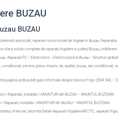
idere BUZAU
 Buzau BUZAU
igotehnisti autorizati, reparam orice model de
frigider
in
Buzau
. Reparatia
ofera solutii complete de reparatii frigidere in judetul Buzau, indiferen
zau
.
Reparatii
PC – Electronice – Electrocasnice
Buzau
– Anunturi gratui
r, conditionat, service, piese, masini, de, spalat,
buzau
, aer conditionat,
re
nta pagina unde puteti gasi informatii despre Service Frigo 2004 SRL – S
vicii / Reparatii, instalatii / ANUNTURI din BUZAU – ANUNTUL BUZOIAN.
i /
Reparatii
, instalatii / ANUNTURI din
BUZAU
– ANUNTUL BUZOIAN.
nstanta, Vrancea, Ialomita Detalii
Reparatii frigidere
ARCTIC,
reparatii frigi