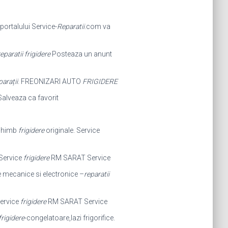
 portalului Service-
Reparatii
.com va
eparatii frigidere
Posteaza un anunt
arații
. FREONIZARI AUTO
FRIGIDERE
. Salveaza ca favorit
schimb
frigidere
originale. Service
Service
frigidere
RM SARAT Service
 mecanice si electronice –
reparatii
ervice
frigidere
RM SARAT Service
frigidere
-congelatoare,lazi frigorifice.