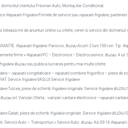
domiciliul clientului Freonari Auto, Montaj Aer Conditionat.
vice
Reparatii Frigidere
Firmele de service sau
reparatii frigidere
, partenerii
o listeaza mii de anunturi online cu oferte, cereri si servicii din domeniul
r
RANTIE.
Reparatii frigidere
. Parscov,
Buzau
Acum 2 luni 100 ron. Tip.
Rep
ipamente firme »
Reparatii
PC – Electronice – Electrocasnice.
Buzau
. 4 iul
 frigidere Buzau
sau publica lucrarea pentru mai multe oferte.
idere
–
reparatii
congelatoare –
reparatii
combine frigorifice – piese de 
AT Service
frigidere
VASLUI Service
frigidere
idere
Tulcea, piese de schimb
frigidere
originale. Service
frigidere BUZAU
-
Buzau
srl. Vanzari Oferta : -vanzari cantare electronice –
reparatii
cantare
idere
Galati, piese de schimb
frigidere
originale. Service
frigidere BUZAU
S
i. Servicii Auto – Transporturi » Servicii Auto.
Buzau
. Azi 09:16
Reparatii 