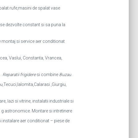
palat rufe,masini de spalat vase
a se dezvolte constant si sa puna la
e montaj si service aer conditionat
lcea, Vaslui, Constanta, Vrancea,
 .
Reparatii frigidere
si combine
Buzau
.
u
,Tecuci,Ialomita,Calarasi ,Giurgiu,
, lazi si vitrine, instalatii industriale si
i g astronomice. Montare si intretinere
i instalare aer conditionat – piese de