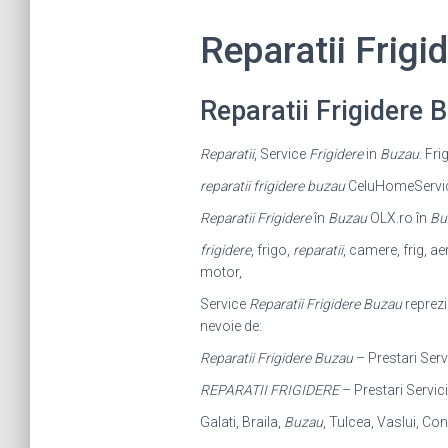
Reparatii Frig
Reparatii Frigidere
Reparatii
, Service
Frigidere
in
Buzau
. Fr
reparatii frigidere buzau
CeluHomeService 
Reparatii Frigidere
în
Buzau
OLX.ro în
Bu
frigidere
, frigo,
reparatii
, camere, frig, ae
motor,
Service
Reparatii Frigidere Buzau
reprezi
nevoie de:
Reparatii Frigidere Buzau
– Prestari Ser
REPARATII FRIGIDERE
– Prestari Servici
Galati, Braila,
Buzau
, Tulcea, Vaslui, Co