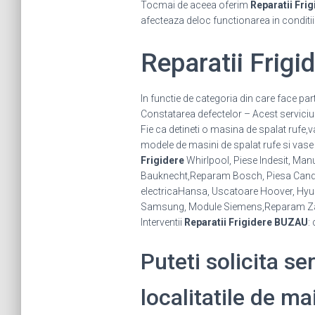
Tocmai de aceea oferim
Reparatii Frig
afecteaza deloc functionarea in conditi
Reparatii Frig
In functie de categoria din care face par
Constatarea defectelor – Acest serviciu se
Fie ca detineti o masina de spalat rufe,
modele de masini de spalat rufe si vase 
Frigidere
Whirlpool, Piese Indesit, Manu
Bauknecht,Reparam Bosch, Piesa Candy, 
electricaHansa, Uscatoare Hoover, Hyund
Samsung, Module Siemens,Reparam Za
Interventii
Reparatii Frigidere BUZAU
:
Puteti solicita se
localitatile de ma