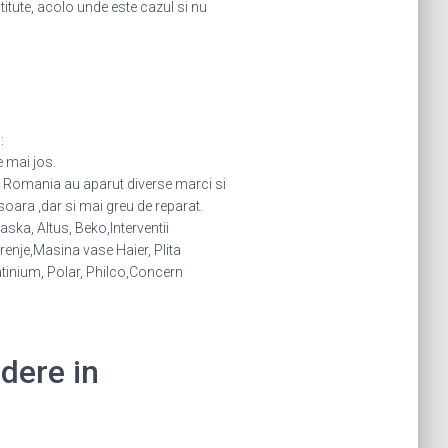
stitute, acolo unde este cazul si nu
:
e mai jos.
in Romania au aparut diverse marci si
oara ,dar si mai greu de reparat.
ska, Altus, Beko,Interventii
nje,Masina vase Haier, Plita
atinium, Polar, Philco,Concern
idere in