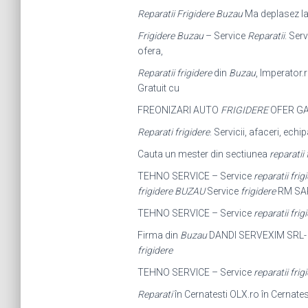
Reparatii Frigidere Buzau
Ma deplasez la 
Frigidere Buzau
– Service
Reparatii
. Ser
ofera,
Reparatii frigidere
din
Buzau
, Imperator.r
Gratuit cu
FREONIZARI AUTO
FRIGIDERE
OFER GA
Reparati frigidere
. Servicii, afaceri, ech
Cauta un mester din sectiunea
reparatii
TEHNO SERVICE – Service
reparatii frig
frigidere BUZAU
Service
frigidere
RM SAR
TEHNO SERVICE – Service
reparatii frig
Firma din
Buzau
DANDI SERVEXIM SRL
frigidere
TEHNO SERVICE – Service
reparatii frig
Reparati
în Cernatesti OLX.ro în Cernatest