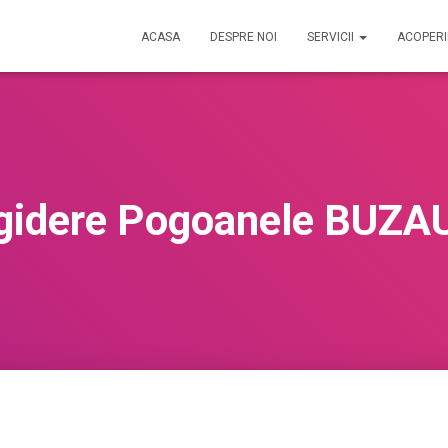
ACASA
DESPRE NOI
SERVICII
ACOPER
igidere Pogoanele BUZAU