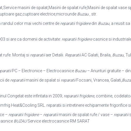
,Service masini de spalat,Masini de spalat rufe,Masini de spalat vase s
cuptoare gaz,cuptoare electrice,microunde
Buzau
, str.
 randul celor mai vechi centre de
reparatii frigidere
din
Buzau
, a reusit s
003 si are ca domenii de activitate:
reparatii frigidere
casnice si industrial
t rufe. Montaj si
reparatii
aer Detalii.
Reparatii
AC Galati, Braila,
Buzau
, Tu
paratii
PC – Electronice – Electrocasnice
Buzau
– Anunturi gratuite – din
cii de
reparatii
masini de spalat si
reparatii
Focsani, Vrancea, Galati,
Buza
inul Congelat este infintata in 2009;
reparatii frigidere
, combine, codelatoare
frig Heat&Cooling SRL. reparatii si intretinere echipamente frigorifice s
ice –
reparatii frigidere
–
reparatii
masini de spalat rufe / vase –
reparatii
s
ocasnice
BUZAU
Service electrocasnice RM SARAT