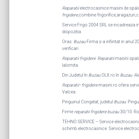
Reparatii
electrocasnice masini de spalat
frigidere
,
combine frigorifice,aragazuri,
Service Frigo 2004 SRL se incadreaza in
dispozitia
Oras:
Buzau
Firma s-a infiintat in anul 2
verificari
Reparatii frigidere
.
Reparatii
masini spala
Ialomita
Din Judetul în
Buzau
OLX.ro în
Buzau
.
Re
Reparatii
–
frigidere
-masini.ro ofera servi
Valcea.
Pinguinul Congelat, judetul
Buzau
: Pingu
Firme
reparatii frigidere buzau
30/10. Rom
TEHNO SERVICE – Service electrocasn
schimb electrocasnice. Service electr