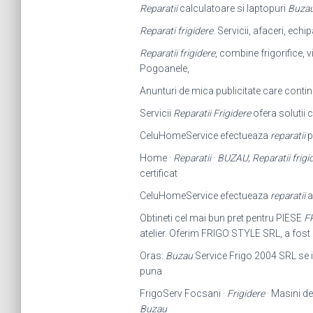
Reparatii
calculatoare si laptopuri
Buza
Reparati frigidere
. Servicii, afaceri, ech
Reparatii frigidere
, combine frigorifice, 
Pogoanele,
Anunturi de mica publicitate care contin
Servicii
Reparatii Frigidere
ofera solutii
CeluHomeService efectueaza
reparatii
p
Home ·
Reparatii
·
BUZAU
;
Reparatii frigi
certificat
CeluHomeService efectueaza
reparatii
a
Obtineti cel mai bun pret pentru PIESE
F
atelier. Oferim FRIGO STYLE SRL, a fost i
Oras:
Buzau
Service Frigo 2004 SRL se i
puna
FrigoServ Focsani ·
Frigidere
· Masini de
Buzau