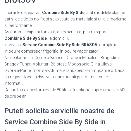
Lucrarile de reparatii
Combine Side By Side
, atat modelele clasice
cat si cele de tip no-frost se executa cu materiale si utilaje moderne
si performante.
Asiguram echipa autorizata, cu experienta, pentru reparatii
Combine Side By Side
, la domiciliu.
Interventii
Service Combine Side By Side BRASOV
: complexe:
inlocuire compresor frigorific, inlocuire vaporizator
Ne deplasam in: Cornetu-Branesti-Otopeni-Mihailesti-Bragadiru-
Snagov-Tunari-Voluntari-Balotesti-Mogosoaia-Glina-Jilava-
Izvorani-Pantelimon sat-Afumati-Tancabesti-Frumusani etc. Daca
nu regasiti locatia dvs. va rugam sunati pentru mai multe
informatii.
Capacitatea acestora era de 80 litri si functionau aproximativ 5.500
de ore pe an.
Puteti solicita serviciile noastre de
Service Combine Side By Side in