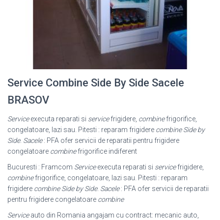
Service Combine Side By Side Sacele
BRASOV
Service
executa reparati si
service
frigidere,
combine
frigorifice,
congelatoare, lazi sau. Pitesti : reparam frigidere
combine Side by
Side
.
Sacele
: PFA ofer servicii de reparatii pentru frigidere
congelatoare
combine
frigorifice indiferent
Bucuresti : Framcom
Service
executa reparati si
service
frigidere,
combine
frigorifice, congelatoare, lazi sau. Pitesti : reparam
frigidere
combine Side by Side
.
Sacele
: PFA ofer servicii de reparatii
pentru frigidere congelatoare
combine
Service
auto din Romania angajam cu contract: mecanic auto,