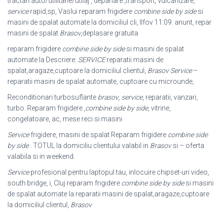
tractari auto/utilitarie/utilaj , depanare ,transport, vulcanizare,
service
rapid,sp, Vaslui reparam frigidere
combine side by side
si
masini de spalat automate la domiciliul cli, Ilfov 11:09. anunt, repar
masini de spalat
Brasov
,deplasare gratuita
reparam frigidere
combine side by side
si masini de spalat
automate la Descriere:
SERVICE
reparatii masini de
spalat,aragaze,cuptoare la domiciliul clientul,
Brasov
Service
–
reparatii masini de spalat automate, cuptoare cu microunde,
Reconditionari turbosuflante
brasov
,
service
, reparatii, vanzari,
turbo. Reparam frigidere ,
combine side by side
, vitrine,
congelatoare, ac, mese reci si masini
Service
frigidere, masini de spalat Reparam frigidere
combine side
by side
. TOTUL la domiciliu clientului valabil in
Brasov
si – oferta
valabila si in weekend.
Service
profesional pentru laptopul tau, inlocuire chipset-uri video,
south bridge, i
, Cluj reparam frigidere
combine side by side
si masini
de spalat automate la reparatii masini de spalat,aragaze,cuptoare
la domiciliul clientul,
Brasov