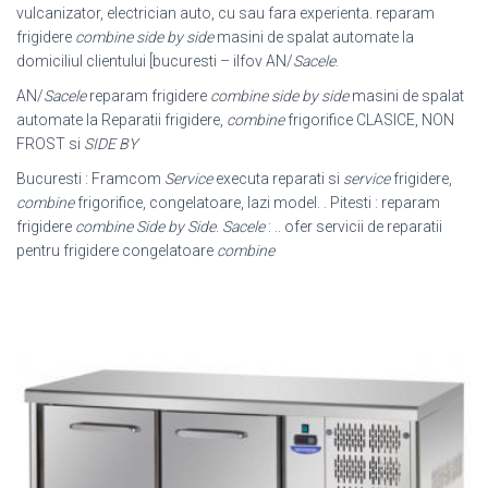
vulcanizator, electrician auto, cu sau fara experienta. reparam
frigidere
combine side by side
masini de spalat automate la
domiciliul clientului [bucuresti – ilfov AN/
Sacele
.
AN/
Sacele
reparam frigidere
combine side by side
masini de spalat
automate la Reparatii frigidere,
combine
frigorifice CLASICE, NON
FROST si
SIDE BY
Bucuresti : Framcom
Service
executa reparati si
service
frigidere,
combine
frigorifice, congelatoare, lazi model. . Pitesti : reparam
frigidere
combine Side by Side
.
Sacele
: .. ofer servicii de reparatii
pentru frigidere congelatoare
combine