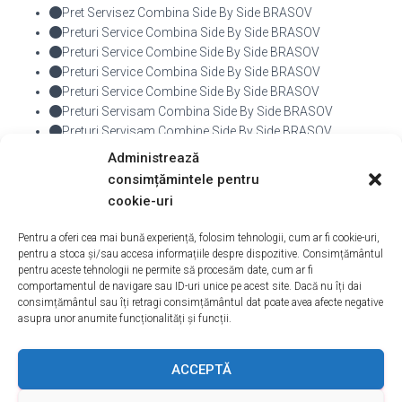
Pret Servisez Combina Side By Side BRASOV
Preturi Service Combina Side By Side BRASOV
Preturi Service Combine Side By Side BRASOV
Preturi Service Combina Side By Side BRASOV
Preturi Service Combine Side By Side BRASOV
Preturi Servisam Combina Side By Side BRASOV
Preturi Servisam Combine Side By Side BRASOV
Preturi Servisez Combina Side By Side BRASOV
Administrează
Preturi Servisez Combine Side By Side BRASOV
consimțămintele pentru
cookie-uri
De
admin
, Acum
10 ani
Pentru a oferi cea mai bună experiență, folosim tehnologii, cum ar fi cookie-uri,
pentru a stoca și/sau accesa informațiile despre dispozitive. Consimțământul
pentru aceste tehnologii ne permite să procesăm date, cum ar fi
comportamentul de navigare sau ID-uri unice pe acest site. Dacă nu îți dai
consimțământul sau îți retragi consimțământul dat poate avea afecte negative
asupra unor anumite funcționalități și funcții.
ACASA
DESPRE NOI
SERVICII
ACOPERIRE
ACCEPTĂ