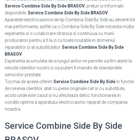
Service Combine Side By Side BRASOV
, preturi si informatii
disponibile.
Service Combine Side By Side BRASOV
Aparatele electrocasnice de tip Combina Side By Side au devenit tot
mai performante, astfel ca o Combina Side By Side necesita multa
experienta si o colaborare stransa si continuua cu marii
producatori pentru a fi la zi cu toate noutatile in domeniul
reparatiilor si al substitutelor.
Service Combine Side By Side
BRASOV
Experienta acumulata de-a lungul anilor ne permite sa fim atenti la
nevoile clientilor nostrii si sa putem fi mandrii de standardele
serviciilor prestate.
Tocmai de aceea oferim
Service Combine Side By Side
in functie
de cererea clientilor, atat cu piese originale cat si cu substitute,
acolo unde este cazul si nu afecteaza deloc functionarea in
conditii optime a aparatului electrocasnic reparat de compania
noastra.
Service Combine Side By Side
BRASOV