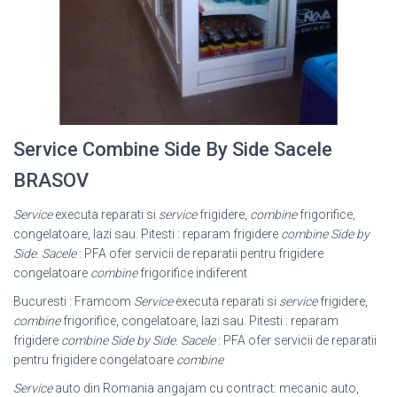
Service Combine Side By Side Sacele
BRASOV
Service
executa reparati si
service
frigidere,
combine
frigorifice,
congelatoare, lazi sau. Pitesti : reparam frigidere
combine Side by
Side
.
Sacele
: PFA ofer servicii de reparatii pentru frigidere
congelatoare
combine
frigorifice indiferent
Bucuresti : Framcom
Service
executa reparati si
service
frigidere,
combine
frigorifice, congelatoare, lazi sau. Pitesti : reparam
frigidere
combine Side by Side
.
Sacele
: PFA ofer servicii de reparatii
pentru frigidere congelatoare
combine
Service
auto din Romania angajam cu contract: mecanic auto,