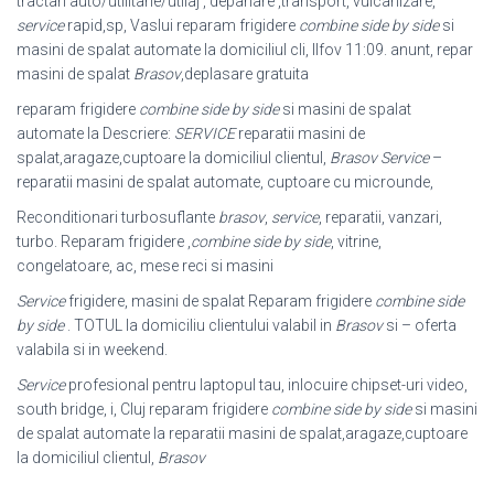
tractari auto/utilitarie/utilaj , depanare ,transport, vulcanizare,
service
rapid,sp, Vaslui reparam frigidere
combine side by side
si
masini de spalat automate la domiciliul cli, Ilfov 11:09. anunt, repar
masini de spalat
Brasov
,deplasare gratuita
reparam frigidere
combine side by side
si masini de spalat
automate la Descriere:
SERVICE
reparatii masini de
spalat,aragaze,cuptoare la domiciliul clientul,
Brasov
Service
–
reparatii masini de spalat automate, cuptoare cu microunde,
Reconditionari turbosuflante
brasov
,
service
, reparatii, vanzari,
turbo. Reparam frigidere ,
combine side by side
, vitrine,
congelatoare, ac, mese reci si masini
Service
frigidere, masini de spalat Reparam frigidere
combine side
by side
. TOTUL la domiciliu clientului valabil in
Brasov
si – oferta
valabila si in weekend.
Service
profesional pentru laptopul tau, inlocuire chipset-uri video,
south bridge, i
, Cluj reparam frigidere
combine side by side
si masini
de spalat automate la reparatii masini de spalat,aragaze,cuptoare
la domiciliul clientul,
Brasov