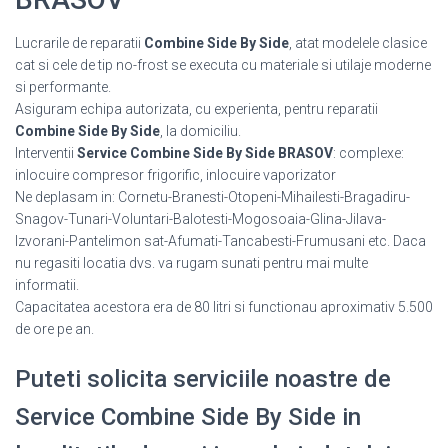
Lucrarile de reparatii
Combine Side By Side
, atat modelele clasice
cat si cele de tip no-frost se executa cu materiale si utilaje moderne
si performante.
Asiguram echipa autorizata, cu experienta, pentru reparatii
Combine Side By Side
, la domiciliu.
Interventii
Service Combine Side By Side BRASOV
: complexe:
inlocuire compresor frigorific, inlocuire vaporizator
Ne deplasam in: Cornetu-Branesti-Otopeni-Mihailesti-Bragadiru-
Snagov-Tunari-Voluntari-Balotesti-Mogosoaia-Glina-Jilava-
Izvorani-Pantelimon sat-Afumati-Tancabesti-Frumusani etc. Daca
nu regasiti locatia dvs. va rugam sunati pentru mai multe
informatii.
Capacitatea acestora era de 80 litri si functionau aproximativ 5.500
de ore pe an.
Puteti solicita serviciile noastre de
Service Combine Side By Side in