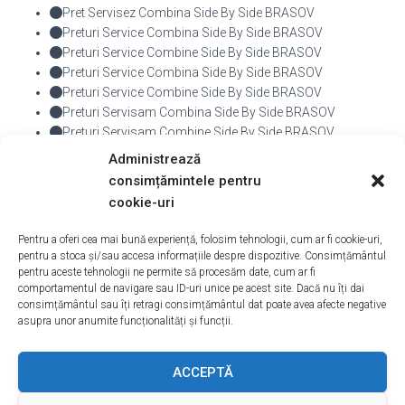
Pret Servisez Combina Side By Side BRASOV
Preturi Service Combina Side By Side BRASOV
Preturi Service Combine Side By Side BRASOV
Preturi Service Combina Side By Side BRASOV
Preturi Service Combine Side By Side BRASOV
Preturi Servisam Combina Side By Side BRASOV
Preturi Servisam Combine Side By Side BRASOV
Preturi Servisez Combina Side By Side BRASOV
Administrează
Preturi Servisez Combine Side By Side BRASOV
consimțămintele pentru
cookie-uri
De
admin
, Acum
10 ani
Pentru a oferi cea mai bună experiență, folosim tehnologii, cum ar fi cookie-uri,
pentru a stoca și/sau accesa informațiile despre dispozitive. Consimțământul
pentru aceste tehnologii ne permite să procesăm date, cum ar fi
comportamentul de navigare sau ID-uri unice pe acest site. Dacă nu îți dai
consimțământul sau îți retragi consimțământul dat poate avea afecte negative
asupra unor anumite funcționalități și funcții.
ACASA
DESPRE NOI
SERVICII
ACOPERIRE
ACCEPTĂ