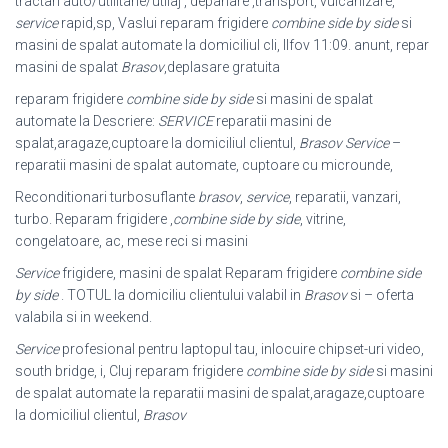
tractari auto/utilitarie/utilaj , depanare ,transport, vulcanizare,
service
rapid,sp, Vaslui reparam frigidere
combine side by side
si
masini de spalat automate la domiciliul cli, Ilfov 11:09. anunt, repar
masini de spalat
Brasov
,deplasare gratuita
reparam frigidere
combine side by side
si masini de spalat
automate la Descriere:
SERVICE
reparatii masini de
spalat,aragaze,cuptoare la domiciliul clientul,
Brasov
Service
–
reparatii masini de spalat automate, cuptoare cu microunde,
Reconditionari turbosuflante
brasov
,
service
, reparatii, vanzari,
turbo. Reparam frigidere ,
combine side by side
, vitrine,
congelatoare, ac, mese reci si masini
Service
frigidere, masini de spalat Reparam frigidere
combine side
by side
. TOTUL la domiciliu clientului valabil in
Brasov
si – oferta
valabila si in weekend.
Service
profesional pentru laptopul tau, inlocuire chipset-uri video,
south bridge, i
, Cluj reparam frigidere
combine side by side
si masini
de spalat automate la reparatii masini de spalat,aragaze,cuptoare
la domiciliul clientul,
Brasov