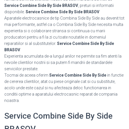
Service Combine Side By Side BRASOV
, preturi si informatii
disponibile.
Service Combine Side By Side BRASOV
Aparatele electrocasnice de tip Combina Side By Side au devenit tot
mai performante, astfel ca o Combina Side By Side necesita multa
experienta si o colaborare stransa si continuua cu marii
producatori pentru a fi la zi cu toate noutatile in domeniul
reparatiilor si al substitutelor.
Service Combine Side By Side
BRASOV
Experienta acumulata de-a lungul anilor ne permite sa fim atenti la
nevoile clientilor nostrii si sa putem fi mandrii de standardele
serviciilor prestate.
Tocmai de aceea oferim
Service Combine Side By Side
in functie
de cererea clientilor, atat cu piese originale cat si cu substitute,
acolo unde este cazul si nu afecteaza deloc functionarea in
conditii optime a aparatului electrocasnic reparat de compania
noastra.
Service Combine Side By Side
BRASOV