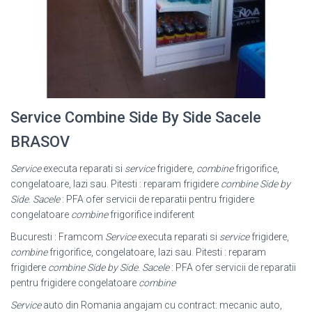
Service Combine Side By Side Sacele
BRASOV
Service
executa reparati si
service
frigidere,
combine
frigorifice,
congelatoare, lazi sau. Pitesti : reparam frigidere
combine Side by
Side
.
Sacele
: PFA ofer servicii de reparatii pentru frigidere
congelatoare
combine
frigorifice indiferent
Bucuresti : Framcom
Service
executa reparati si
service
frigidere,
combine
frigorifice, congelatoare, lazi sau. Pitesti : reparam
frigidere
combine Side by Side
.
Sacele
: PFA ofer servicii de reparatii
pentru frigidere congelatoare
combine
Service
auto din Romania angajam cu contract: mecanic auto,