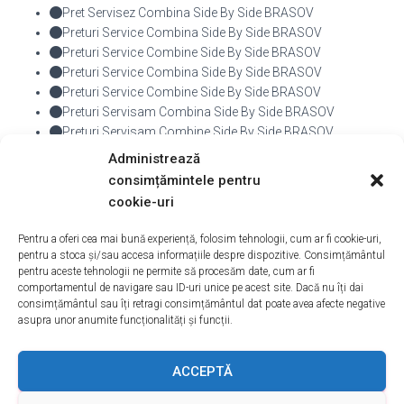
Pret Servisez Combina Side By Side BRASOV
Preturi Service Combina Side By Side BRASOV
Preturi Service Combine Side By Side BRASOV
Preturi Service Combina Side By Side BRASOV
Preturi Service Combine Side By Side BRASOV
Preturi Servisam Combina Side By Side BRASOV
Preturi Servisam Combine Side By Side BRASOV
Preturi Servisez Combina Side By Side BRASOV
Administrează
Preturi Servisez Combine Side By Side BRASOV
consimțămintele pentru
cookie-uri
De
admin
, Acum
10 ani
Pentru a oferi cea mai bună experiență, folosim tehnologii, cum ar fi cookie-uri,
pentru a stoca și/sau accesa informațiile despre dispozitive. Consimțământul
pentru aceste tehnologii ne permite să procesăm date, cum ar fi
comportamentul de navigare sau ID-uri unice pe acest site. Dacă nu îți dai
consimțământul sau îți retragi consimțământul dat poate avea afecte negative
asupra unor anumite funcționalități și funcții.
ACASA
DESPRE NOI
SERVICII
ACOPERIRE
ACCEPTĂ