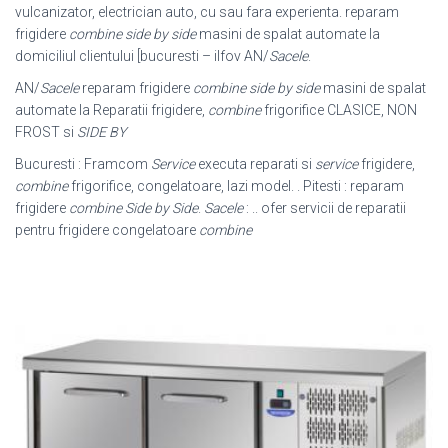
vulcanizator, electrician auto, cu sau fara experienta. reparam
frigidere
combine side by side
masini de spalat automate la
domiciliul clientului [bucuresti – ilfov AN/
Sacele
.
AN/
Sacele
reparam frigidere
combine side by side
masini de spalat
automate la Reparatii frigidere,
combine
frigorifice CLASICE, NON
FROST si
SIDE BY
Bucuresti : Framcom
Service
executa reparati si
service
frigidere,
combine
frigorifice, congelatoare, lazi model. . Pitesti : reparam
frigidere
combine Side by Side
.
Sacele
: .. ofer servicii de reparatii
pentru frigidere congelatoare
combine