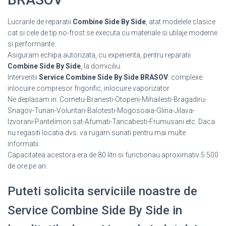
Lucrarile de reparatii
Combine Side By Side
, atat modelele clasice
cat si cele de tip no-frost se executa cu materiale si utilaje moderne
si performante.
Asiguram echipa autorizata, cu experienta, pentru reparatii
Combine Side By Side
, la domiciliu.
Interventii
Service Combine Side By Side BRASOV
: complexe:
inlocuire compresor frigorific, inlocuire vaporizator
Ne deplasam in: Cornetu-Branesti-Otopeni-Mihailesti-Bragadiru-
Snagov-Tunari-Voluntari-Balotesti-Mogosoaia-Glina-Jilava-
Izvorani-Pantelimon sat-Afumati-Tancabesti-Frumusani etc. Daca
nu regasiti locatia dvs. va rugam sunati pentru mai multe
informatii.
Capacitatea acestora era de 80 litri si functionau aproximativ 5.500
de ore pe an.
Puteti solicita serviciile noastre de
Service Combine Side By Side in