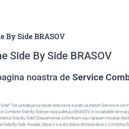
de By Side BRASOV
ne Side By Side BRASOV
 pagina noastra de
Service Comb
de? Tot ce trebuie sa faceti este sa ne sunati va oferim Service in cel m
ce Combine Side By Side pe raza judetului BRASOV, in localitatiile de mai 
 Combina Side By Side? Deasemenea schimbam sau reparam module elect
ide By Side. Asadar, daca vi s-a ars placa de baza de la o Combina Side