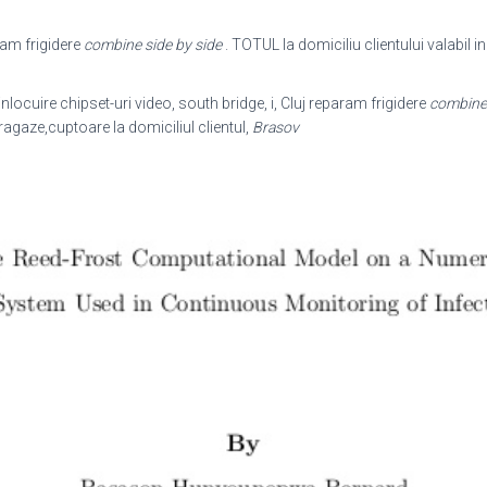
ram frigidere
combine side by side
. TOTUL la domiciliu clientului valabil i
nlocuire chipset-uri video, south bridge, i
, Cluj reparam frigidere
combine 
ragaze,cuptoare la domiciliul clientul,
Brasov