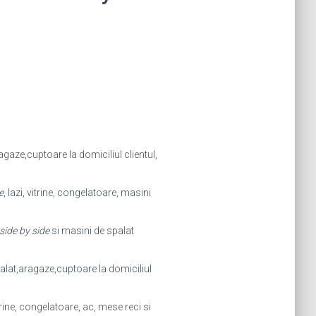
agaze,cuptoare la domiciliul clientul,
e
, lazi, vitrine, congelatoare, masini
ide by side
si masini de spalat
alat,aragaze,cuptoare la domiciliul
itrine, congelatoare, ac, mese reci si