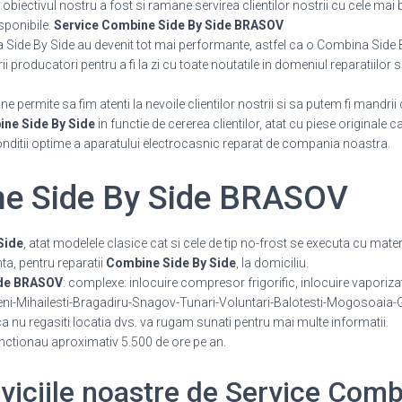
 obiectivul nostru a fost si ramane servirea clientilor nostrii cu cele mai 
isponibile.
Service Combine Side By Side BRASOV
 Side By Side au devenit tot mai performante, astfel ca o Combina Side B
producatori pentru a fi la zi cu toate noutatile in domeniul reparatiilor si
 permite sa fim atenti la nevoile clientilor nostrii si sa putem fi mandrii 
ne Side By Side
in functie de cererea clientilor, atat cu piese originale 
onditii optime a aparatului electrocasnic reparat de compania noastra.
ne Side By Side BRASOV
Side
, atat modelele clasice cat si cele de tip no-frost se executa cu mate
a, pentru reparatii
Combine Side By Side
, la domiciliu.
ide BRASOV
: complexe: inlocuire compresor frigorific, inlocuire vaporiza
ni-Mihailesti-Bragadiru-Snagov-Tunari-Voluntari-Balotesti-Mogosoaia-Gl
nu regasiti locatia dvs. va rugam sunati pentru mai multe informatii.
functionau aproximativ 5.500 de ore pe an.
erviciile noastre de Service Com