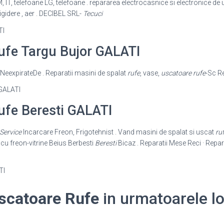
 IT, telefoane LG, telefoane . repararea electrocasnice si electronice de 
rigidere , aer . DECIBEL SRL-
Tecuci
ufe Targu Bujor GALATI
eNeexpirateDe . Reparatii masini de spalat
rufe
, vase,
uscatoare rufe
-Sc Re
ufe Beresti GALATI
Service
Incarcare Freon, Frigotehnist . Vand masini de spalat si uscat
ru
i cu freon-vitrine Beius Berbesti
Beresti
Bicaz . Reparatii Mese Reci · Repar
scatoare Rufe
in urmatoarele loc