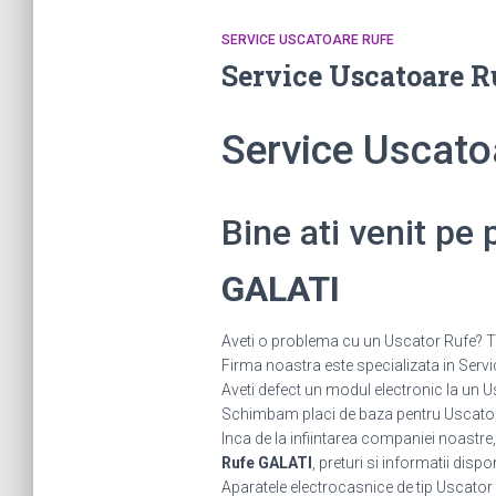
SERVICE USCATOARE RUFE
Service Uscatoare 
Service Uscat
Bine ati venit pe
GALATI
Aveti o problema cu un Uscator Rufe? Tot
Firma noastra este specializata in Servic
Aveti defect un modul electronic la u
Schimbam placi de baza pentru Uscatoare
Inca de la infiintarea companiei noastre,
Rufe GALATI
, preturi si informatii dispo
Aparatele electrocasnice de tip Uscator