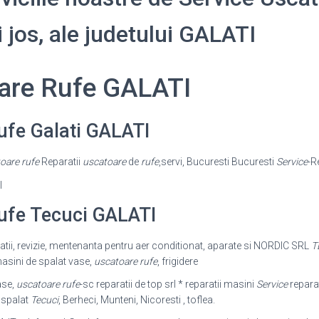
i jos, ale judetului GALATI
oare Rufe GALATI
ufe Galati GALATI
oare rufe
Reparatii
uscatoare
de
rufe
,
servi, Bucuresti Bucuresti
Service
-R
ufe Tecuci GALATI
ratii, revizie, mentenanta pentru aer conditionat, aparate si NORDIC SRL
T
masini de spalat vase,
uscatoare rufe
, frigidere
ase,
uscatoare rufe
-sc reparatii de top srl * reparatii masini
Service
reparat
 spalat
Tecuci
, Berheci, Munteni, Nicoresti , toflea.