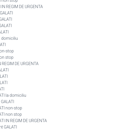
I non stop
TI IN REGIM DE URGENTA
 GALATI
 GALATI
 GALATI
ALATI
 domiciliu
LATI
non-stop
on stop
 IN REGIM DE URGENTA
ALATI
LATI
LATI
ATI
I la domiciliu
n GALATI
ATI non-stop
TI non stop
ATI IN REGIM DE URGENTA
nt GALATI