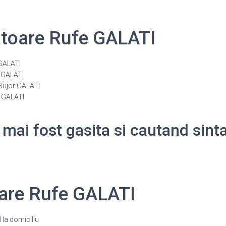
atoare Rufe GALATI
 GALATI
 GALATI
Bujor GALATI
i GALATI
 mai fost gasita si cautand sin
oare Rufe GALATI
la domiciliu