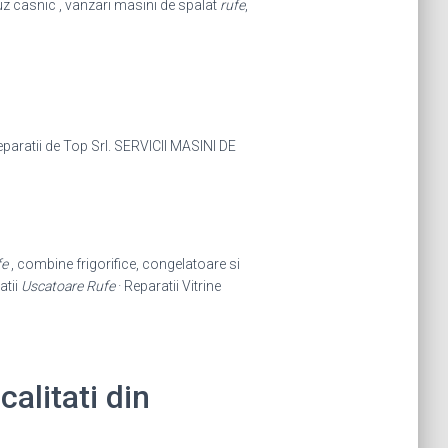
uz casnic , vanzari masini de spalat
rufe
,
paratii de Top Srl. SERVICII MASINI DE
fe
, combine frigorifice, congelatoare si
atii
Uscatoare Rufe
· Reparatii Vitrine
alitati din