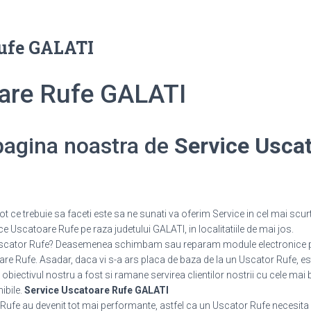
Rufe GALATI
oare Rufe GALATI
 pagina noastra de
Service Usca
 ce trebuie sa faceti este sa ne sunati va oferim Service in cel mai scurt
e Uscatoare Rufe pe raza judetului GALATI, in localitatiile de mai jos.
n Uscator Rufe? Deasemenea schimbam sau reparam module electronice 
 Rufe. Asadar, daca vi s-a ars placa de baza de la un Uscator Rufe, este
 obiectivul nostru a fost si ramane servirea clientilor nostrii cu cele mai 
nibile.
Service Uscatoare Rufe GALATI
 Rufe au devenit tot mai performante, astfel ca un Uscator Rufe necesita