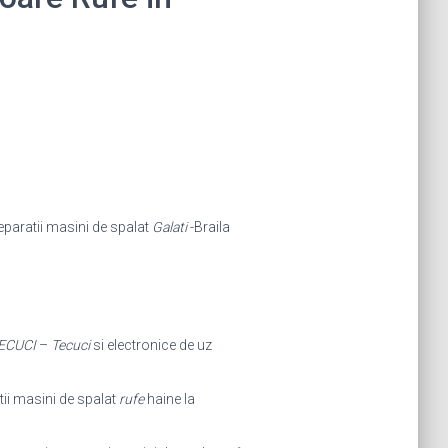
eparatii masini de spalat
Galati
-Braila
ECUCI
–
Tecuci
si electronice de uz
ii masini de spalat
rufe
haine la