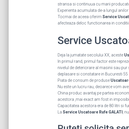
stransa si continuua cu marii producatori 
Experienta acumulata de-a lungul anilor ne
Tocmai de aceea oferim
Service Uscat
afecteaza deloc functionarea in conditi
Service Uscat
Deja la jumatate secolului XX, aceste
Us
In primul rand, primul factor este repreze
nivelul de deteriorare al masinii sau pur
deplasare si constatare in Bucuresti 55 
Piata de consum de produse
Uscatoar
Nu este un lucru rau, deoarece vom avea
China produc avantaj pe partea economica 
acestora ,mai exact am fost in imposibil
Capacitatea acestora era de 80 litri si 
La
Service Uscatoare Rufe GALATI
, n
Puteti solicita se