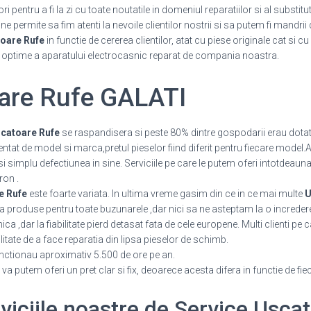
pentru a fi la zi cu toate noutatile in domeniul reparatiilor si al substitu
 permite sa fim atenti la nevoile clientilor nostrii si sa putem fi mandrii 
oare Rufe
in functie de cererea clientilor, atat cu piese originale cat si c
i optime a aparatului electrocasnic reparat de compania noastra.
oare Rufe GALATI
catoare Rufe
se raspandisera si peste 80% dintre gospodarii erau dotat
ntat de model si marca,pretul pieselor fiind diferit pentru fiecare model.Al
 si simplu defectiunea in sine. Serviciile pe care le putem oferi intotdeaun
ron .
e Rufe
este foarte variata. In ultima vreme gasim din ce in ce mai multe
U
 produse pentru toate buzunarele ,dar nici sa ne asteptam la o incredere
,dar la fiabilitate pierd detasat fata de cele europene. Multi clienti pe c
itate de a face reparatia din lipsa pieselor de schimb.
functionau aproximativ 5.500 de ore pe an.
u va putem oferi un pret clar si fix, deoarece acesta difera in functie de fie
rviciile noastre de Service Usca