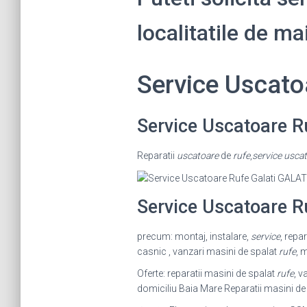
localitatile de ma
Service Uscat
Service Uscatoare R
Reparatii
uscatoare
de
rufe
,
service uscat
Service Uscatoare R
precum: montaj, instalare,
service
, repa
casnic , vanzari masini de spalat
rufe
, 
Oferte: reparatii masini de spalat
rufe
, v
domiciliu Baia Mare Reparatii masini de