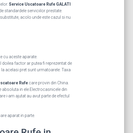
telor.
Service Uscatoare Rufe GALATI
de standardele serviciilor prestate.
u substitute, acolo unde este cazul si nu
e cu aceste aparate.
 doilea factor ar putea fi reprezentat de
a la acelasi pret sunt urmatoarele: Taxa
scatoare Rufe
care provin din China.
 absoluta in ele.Electrocasnicele din
are i-am ajutat au avut parte de efectul
care aparat in parte.
toare Rufe in