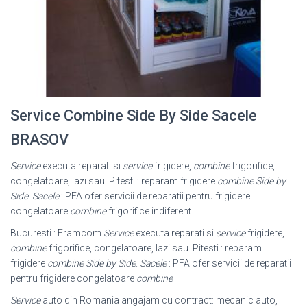
Service Combine Side By Side Sacele
BRASOV
Service
executa reparati si
service
frigidere,
combine
frigorifice,
congelatoare, lazi sau. Pitesti : reparam frigidere
combine Side by
Side
.
Sacele
: PFA ofer servicii de reparatii pentru frigidere
congelatoare
combine
frigorifice indiferent
Bucuresti : Framcom
Service
executa reparati si
service
frigidere,
combine
frigorifice, congelatoare, lazi sau. Pitesti : reparam
frigidere
combine Side by Side
.
Sacele
: PFA ofer servicii de reparatii
pentru frigidere congelatoare
combine
Service
auto din Romania angajam cu contract: mecanic auto,