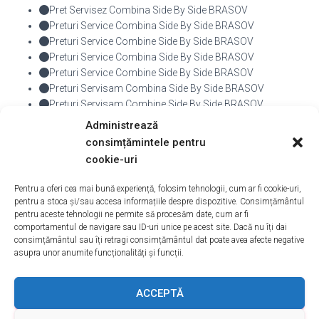
Pret Servisez Combina Side By Side BRASOV
Preturi Service Combina Side By Side BRASOV
Preturi Service Combine Side By Side BRASOV
Preturi Service Combina Side By Side BRASOV
Preturi Service Combine Side By Side BRASOV
Preturi Servisam Combina Side By Side BRASOV
Preturi Servisam Combine Side By Side BRASOV
Preturi Servisez Combina Side By Side BRASOV
Administrează
Preturi Servisez Combine Side By Side BRASOV
consimțămintele pentru
cookie-uri
De
admin
, Acum
10 ani
Pentru a oferi cea mai bună experiență, folosim tehnologii, cum ar fi cookie-uri,
pentru a stoca și/sau accesa informațiile despre dispozitive. Consimțământul
pentru aceste tehnologii ne permite să procesăm date, cum ar fi
comportamentul de navigare sau ID-uri unice pe acest site. Dacă nu îți dai
consimțământul sau îți retragi consimțământul dat poate avea afecte negative
asupra unor anumite funcționalități și funcții.
ACASA
DESPRE NOI
SERVICII
ACOPERIRE
ACCEPTĂ