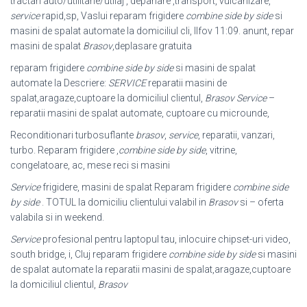
tractari auto/utilitarie/utilaj , depanare ,transport, vulcanizare,
service
rapid,sp, Vaslui reparam frigidere
combine side by side
si
masini de spalat automate la domiciliul cli, Ilfov 11:09. anunt, repar
masini de spalat
Brasov
,deplasare gratuita
reparam frigidere
combine side by side
si masini de spalat
automate la Descriere:
SERVICE
reparatii masini de
spalat,aragaze,cuptoare la domiciliul clientul,
Brasov
Service
–
reparatii masini de spalat automate, cuptoare cu microunde,
Reconditionari turbosuflante
brasov
,
service
, reparatii, vanzari,
turbo. Reparam frigidere ,
combine side by side
, vitrine,
congelatoare, ac, mese reci si masini
Service
frigidere, masini de spalat Reparam frigidere
combine side
by side
. TOTUL la domiciliu clientului valabil in
Brasov
si – oferta
valabila si in weekend.
Service
profesional pentru laptopul tau, inlocuire chipset-uri video,
south bridge, i
, Cluj reparam frigidere
combine side by side
si masini
de spalat automate la reparatii masini de spalat,aragaze,cuptoare
la domiciliul clientul,
Brasov