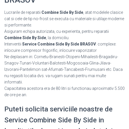
Lucrarile de reparatii
Combine Side By Side
, atat modelele clasice
cat si cele de tip no-frost se executa cu materiale si utilaje moderne
si performante.
Asiguram echipa autorizata, cu experienta, pentru reparatii
Combine Side By Side
, la domiciliu.
Interventii
Service Combine Side By Side BRASOV
: complexe:
inlocuire compresor frigorific, inlocuire vaporizator
Ne deplasam in: Cornetu-Branesti-Otopeni-Mihailesti-Bragadiru-
Snagov-Tunari-Voluntari-Balotesti-Mogosoaia-Glina-Jilava-
Izvorani-Pantelimon sat-Afumati-Tancabesti-Frumusani etc. Daca
nu regasiti locatia dvs. va rugam sunati pentru mai multe
informatii.
Capacitatea acestora era de 80 litri si functionau aproximativ 5.500
de ore pe an.
Puteti solicita serviciile noastre de
Service Combine Side By Side in