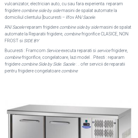
vulcanizator, electrician auto, cu sau fara experienta. reparam
frigidere
combine side by side
masini de spalat automate la
domiciliul clientului [bucuresti – ilfov AN/
Sacele
.
AN/
Sacele
reparam frigidere
combine side by side
masini de spalat
automate la Reparatii frigidere,
combine
frigorifice CLASICE, NON
FROST si
SIDE BY
Bucuresti : Framcom
Service
executa reparati si
service
frigidere,
combine
frigorifice, congelatoare, lazi model. . Pitesti : reparam
frigidere
combine Side by Side
.
Sacele
: .. ofer servicii de reparatii
pentru frigidere congelatoare
combine