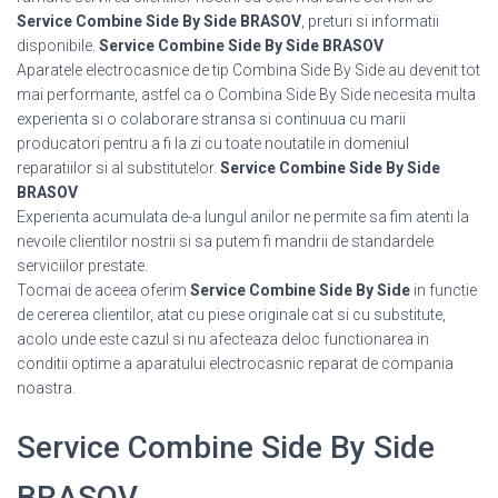
Service Combine Side By Side BRASOV
, preturi si informatii
disponibile.
Service Combine Side By Side BRASOV
Aparatele electrocasnice de tip Combina Side By Side au devenit tot
mai performante, astfel ca o Combina Side By Side necesita multa
experienta si o colaborare stransa si continuua cu marii
producatori pentru a fi la zi cu toate noutatile in domeniul
reparatiilor si al substitutelor.
Service Combine Side By Side
BRASOV
Experienta acumulata de-a lungul anilor ne permite sa fim atenti la
nevoile clientilor nostrii si sa putem fi mandrii de standardele
serviciilor prestate.
Tocmai de aceea oferim
Service Combine Side By Side
in functie
de cererea clientilor, atat cu piese originale cat si cu substitute,
acolo unde este cazul si nu afecteaza deloc functionarea in
conditii optime a aparatului electrocasnic reparat de compania
noastra.
Service Combine Side By Side
BRASOV