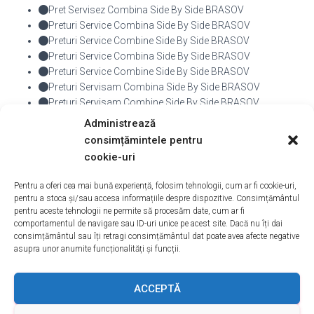
Pret Servisez Combina Side By Side BRASOV
Preturi Service Combina Side By Side BRASOV
Preturi Service Combine Side By Side BRASOV
Preturi Service Combina Side By Side BRASOV
Preturi Service Combine Side By Side BRASOV
Preturi Servisam Combina Side By Side BRASOV
Preturi Servisam Combine Side By Side BRASOV
Preturi Servisez Combina Side By Side BRASOV
Administrează
Preturi Servisez Combine Side By Side BRASOV
consimțămintele pentru
cookie-uri
De
admin
, Acum
10 ani
Pentru a oferi cea mai bună experiență, folosim tehnologii, cum ar fi cookie-uri,
pentru a stoca și/sau accesa informațiile despre dispozitive. Consimțământul
pentru aceste tehnologii ne permite să procesăm date, cum ar fi
comportamentul de navigare sau ID-uri unice pe acest site. Dacă nu îți dai
consimțământul sau îți retragi consimțământul dat poate avea afecte negative
asupra unor anumite funcționalități și funcții.
ACASA
DESPRE NOI
SERVICII
ACOPERIRE
ACCEPTĂ