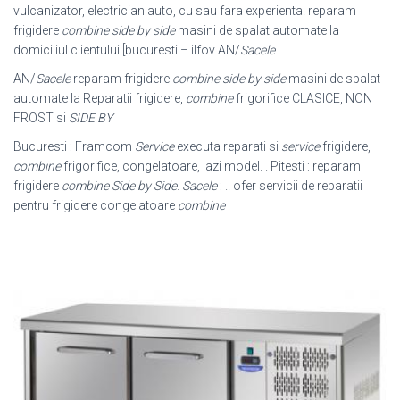
vulcanizator, electrician auto, cu sau fara experienta. reparam
frigidere
combine side by side
masini de spalat automate la
domiciliul clientului [bucuresti – ilfov AN/
Sacele
.
AN/
Sacele
reparam frigidere
combine side by side
masini de spalat
automate la Reparatii frigidere,
combine
frigorifice CLASICE, NON
FROST si
SIDE BY
Bucuresti : Framcom
Service
executa reparati si
service
frigidere,
combine
frigorifice, congelatoare, lazi model. . Pitesti : reparam
frigidere
combine Side by Side
.
Sacele
: .. ofer servicii de reparatii
pentru frigidere congelatoare
combine