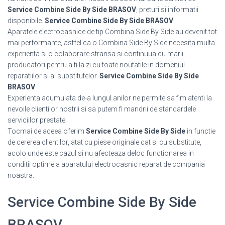
Service Combine Side By Side BRASOV
, preturi si informatii
disponibile.
Service Combine Side By Side BRASOV
Aparatele electrocasnice de tip Combina Side By Side au devenit tot
mai performante, astfel ca o Combina Side By Side necesita multa
experienta si o colaborare stransa si continuua cu marii
producatori pentru a fi la zi cu toate noutatile in domeniul
reparatiilor si al substitutelor.
Service Combine Side By Side
BRASOV
Experienta acumulata de-a lungul anilor ne permite sa fim atenti la
nevoile clientilor nostrii si sa putem fi mandrii de standardele
serviciilor prestate.
Tocmai de aceea oferim
Service Combine Side By Side
in functie
de cererea clientilor, atat cu piese originale cat si cu substitute,
acolo unde este cazul si nu afecteaza deloc functionarea in
conditii optime a aparatului electrocasnic reparat de compania
noastra.
Service Combine Side By Side
BRASOV