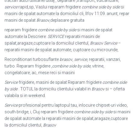
tractari auto/utilitarie/utilaj , depanare ,transport, vulcanizare,
service
rapid,sp, Vaslui reparam frigidere
combine side by side
si
masini de spalat automate la domiciliul cli, Ilfov 11:09. anunt, repar
masini de spalat
Brasov
,deplasare gratuita
reparam frigidere
combine side by side
si masini de spalat
automate la Descriere:
SERVICE
reparatii masini de
spalat,aragaze,cuptoare la domiciliul clientul,
Brasov
Service
–
reparatii masini de spalat automate, cuptoare cu microunde,
Reconditionari turbosuflante
brasov
,
service
, reparatii, vanzari,
turbo. Reparam frigidere ,
combine side by side
, vitrine,
congelatoare, ac, mese reci si masini
Service
frigidere, masini de spalat Reparam frigidere
combine side
by side
. TOTUL la domiciliu clientului valabil in
Brasov
si – oferta
valabila si in weekend.
Service
profesional pentru laptopul tau, inlocuire chipset-uri video,
south bridge, i
, Cluj reparam frigidere
combine side by side
si masini
de spalat automate la reparatii masini de spalat,aragaze,cuptoare
la domiciliul clientul,
Brasov