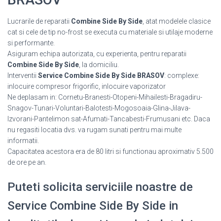
Lucrarile de reparatii
Combine Side By Side
, atat modelele clasice
cat si cele de tip no-frost se executa cu materiale si utilaje moderne
si performante.
Asiguram echipa autorizata, cu experienta, pentru reparatii
Combine Side By Side
, la domiciliu.
Interventii
Service Combine Side By Side BRASOV
: complexe:
inlocuire compresor frigorific, inlocuire vaporizator
Ne deplasam in: Cornetu-Branesti-Otopeni-Mihailesti-Bragadiru-
Snagov-Tunari-Voluntari-Balotesti-Mogosoaia-Glina-Jilava-
Izvorani-Pantelimon sat-Afumati-Tancabesti-Frumusani etc. Daca
nu regasiti locatia dvs. va rugam sunati pentru mai multe
informatii.
Capacitatea acestora era de 80 litri si functionau aproximativ 5.500
de ore pe an.
Puteti solicita serviciile noastre de
Service Combine Side By Side in