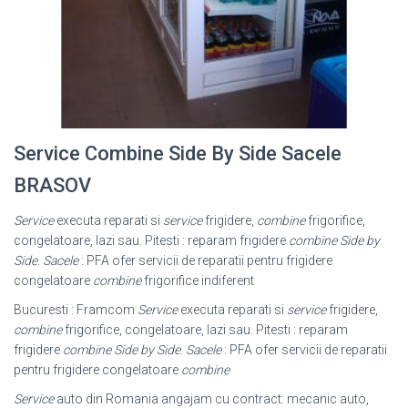
Service Combine Side By Side Sacele
BRASOV
Service
executa reparati si
service
frigidere,
combine
frigorifice,
congelatoare, lazi sau. Pitesti : reparam frigidere
combine Side by
Side
.
Sacele
: PFA ofer servicii de reparatii pentru frigidere
congelatoare
combine
frigorifice indiferent
Bucuresti : Framcom
Service
executa reparati si
service
frigidere,
combine
frigorifice, congelatoare, lazi sau. Pitesti : reparam
frigidere
combine Side by Side
.
Sacele
: PFA ofer servicii de reparatii
pentru frigidere congelatoare
combine
Service
auto din Romania angajam cu contract: mecanic auto,