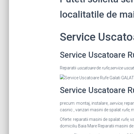
localitatile de ma
Service Uscat
Service Uscatoare R
Reparatii
uscatoare
de
rufe
,
service uscat
Service Uscatoare R
precum: montaj, instalare,
service
, repa
casnic , vanzari masini de spalat
rufe
, 
Oferte: reparatii masini de spalat
rufe
, v
domiciliu Baia Mare Reparatii masini de