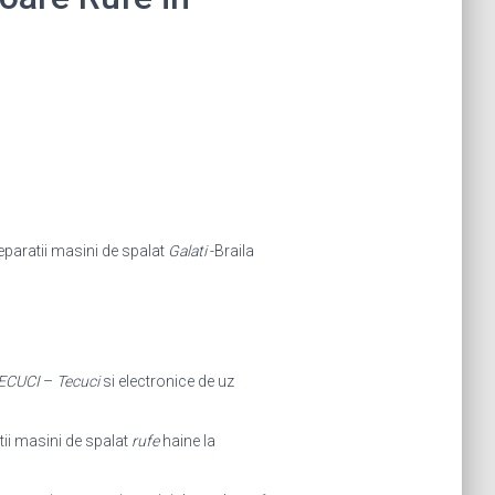
eparatii masini de spalat
Galati
-Braila
ECUCI
–
Tecuci
si electronice de uz
ii masini de spalat
rufe
haine la