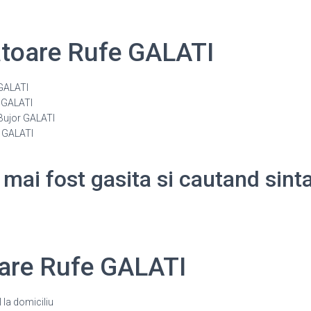
atoare Rufe GALATI
 GALATI
 GALATI
Bujor GALATI
i GALATI
 mai fost gasita si cautand sin
oare Rufe GALATI
la domiciliu