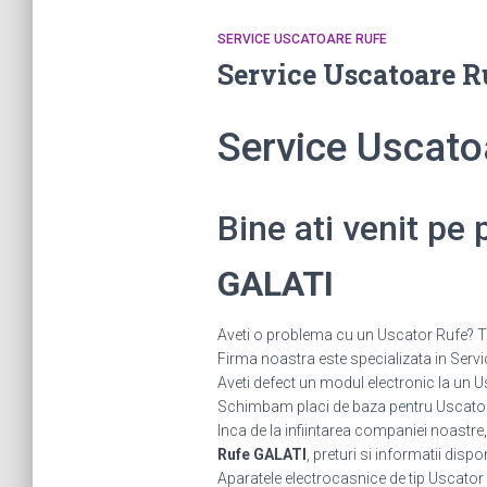
SERVICE USCATOARE RUFE
Service Uscatoare 
Service Uscat
Bine ati venit pe
GALATI
Aveti o problema cu un Uscator Rufe? Tot
Firma noastra este specializata in Servic
Aveti defect un modul electronic la u
Schimbam placi de baza pentru Uscatoare
Inca de la infiintarea companiei noastre,
Rufe GALATI
, preturi si informatii dispo
Aparatele electrocasnice de tip Uscator