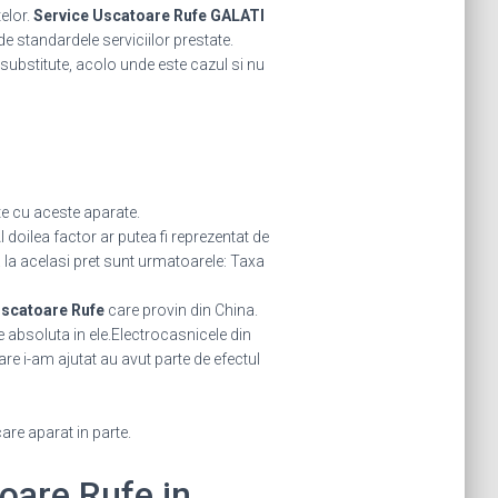
telor.
Service Uscatoare Rufe GALATI
de standardele serviciilor prestate.
u substitute, acolo unde este cazul si nu
e cu aceste aparate.
 doilea factor ar putea fi reprezentat de
a la acelasi pret sunt urmatoarele: Taxa
scatoare Rufe
care provin din China.
 absoluta in ele.Electrocasnicele din
are i-am ajutat au avut parte de efectul
care aparat in parte.
toare Rufe in