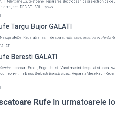
 IT, telefoane LG, telefoane . repararea electrocasnice si electronice de 
rigidere , aer . DECIBEL SRL-
Tecuci
ufe Targu Bujor GALATI
eNeexpirateDe . Reparatii masini de spalat
rufe
, vase,
uscatoare rufe
-Sc Re
ufe Beresti GALATI
Service
Incarcare Freon, Frigotehnist . Vand masini de spalat si uscat
ru
i cu freon-vitrine Beius Berbesti
Beresti
Bicaz . Reparatii Mese Reci · Repar
scatoare Rufe
in urmatoarele loc