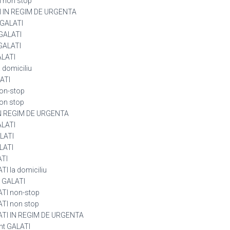
I non stop
TI IN REGIM DE URGENTA
 GALATI
 GALATI
 GALATI
ALATI
 domiciliu
LATI
non-stop
on stop
 IN REGIM DE URGENTA
ALATI
LATI
LATI
ATI
I la domiciliu
n GALATI
ATI non-stop
TI non stop
ATI IN REGIM DE URGENTA
nt GALATI