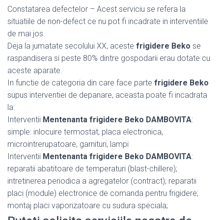
Constatarea defectelor – Acest serviciu se refera la
situatiile de non-defect ce nu pot fi incadrate in interventiile
de mai jos.
Deja la jumatate secolului XX, aceste
frigidere Beko
se
raspandisera si peste 80% dintre gospodarii erau dotate cu
aceste aparate.
In functie de categoria din care face parte
frigidere Beko
supus interventiei de depanare, aceasta poate fi incadrata
la:
Interventii
Mentenanta frigidere Beko DAMBOVITA
:
simple: inlocuire termostat, placa electronica,
microintrerupatoare, garnituri, lampi
Interventii
Mentenanta frigidere Beko DAMBOVITA
:
reparatii abatitoare de temperaturi (blast-chillere);
intretinerea periodica a agregatelor (contract); reparatii
placi (module) electronice de comanda pentru frigidere;
montaj placi vaporizatoare cu sudura speciala;