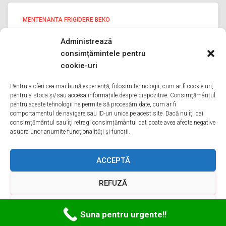
MENTENANTA FRIGIDERE BEKO
Mentenanta frigidere Beko PRAHOVA
Administrează
Mentenanta frigidere Beko PRAHOVA Bine ati venit pe
consimțămintele pentru
pagina noastra de Mentenanta frigidere Beko PRAHOVA
cookie-uri
Aveti o problema cu un frigider beko? Tot ce trebuie sa
faceti este sa ne sunati va oferim Mentenanta in
Pentru a oferi cea mai bună experiență, folosim tehnologii, cum ar fi cookie-uri,
pentru a stoca și/sau accesa informațiile despre dispozitive. Consimțământul
Citește mai mult
pentru aceste tehnologii ne permite să procesăm date, cum ar fi
comportamentul de navigare sau ID-uri unice pe acest site. Dacă nu îți dai
consimțământul sau îți retragi consimțământul dat poate avea afecte negative
asupra unor anumite funcționalități și funcții.
ACASA
DESPRE NOI
SERVICII
ACOPERIRE
ACCEPTĂ
REFUZĂ
CONTACT
GDPR
TERMENI ȘI CONDIȚII
VEZI PREFERINȚELE
Hestia | Proiectată de
ThemeIsle
Suna pentru urgente!!