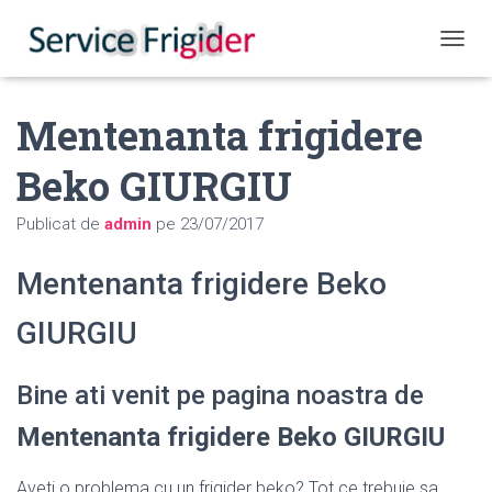
COMUT
Mentenanta frigidere
Beko GIURGIU
Publicat de
admin
pe
23/07/2017
Mentenanta frigidere Beko
GIURGIU
Bine ati venit pe pagina noastra de
Mentenanta frigidere Beko GIURGIU
Aveti o problema cu un frigider beko? Tot ce trebuie sa