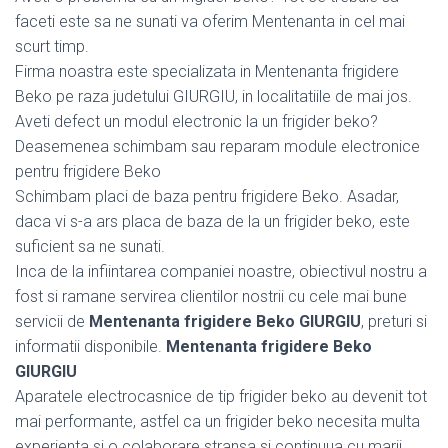
faceti este sa ne sunati va oferim Mentenanta in cel mai
scurt timp.
Firma noastra este specializata in Mentenanta frigidere
Beko pe raza judetului GIURGIU, in localitatiile de mai jos.
Aveti defect un modul electronic la un frigider beko?
Deasemenea schimbam sau reparam module electronice
pentru frigidere Beko
Schimbam placi de baza pentru frigidere Beko. Asadar,
daca vi s-a ars placa de baza de la un frigider beko, este
suficient sa ne sunati.
Inca de la infiintarea companiei noastre, obiectivul nostru a
fost si ramane servirea clientilor nostrii cu cele mai bune
servicii de
Mentenanta frigidere Beko GIURGIU
, preturi si
informatii disponibile.
Mentenanta frigidere Beko
GIURGIU
Aparatele electrocasnice de tip frigider beko au devenit tot
mai performante, astfel ca un frigider beko necesita multa
experienta si o colaborare stransa si continuua cu marii