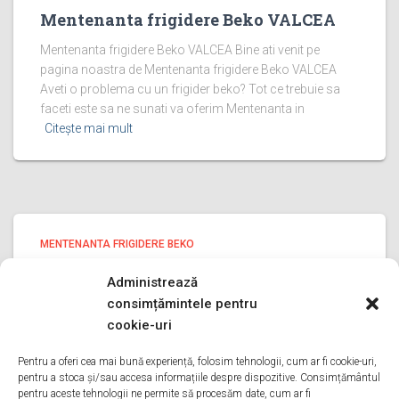
Mentenanta frigidere Beko VALCEA
Mentenanta frigidere Beko VALCEA Bine ati venit pe
pagina noastra de Mentenanta frigidere Beko VALCEA
Aveti o problema cu un frigider beko? Tot ce trebuie sa
faceti este sa ne sunati va oferim Mentenanta in
Citește mai mult
MENTENANTA FRIGIDERE BEKO
Mentenanta frigidere Beko PRAHOVA
Administrează
Mentenanta frigidere Beko PRAHOVA Bine ati venit pe
consimțămintele pentru
pagina noastra de Mentenanta frigidere Beko PRAHOVA
cookie-uri
Aveti o problema cu un frigider beko? Tot ce trebuie sa
faceti este sa ne sunati va oferim Mentenanta in
Pentru a oferi cea mai bună experiență, folosim tehnologii, cum ar fi cookie-uri,
pentru a stoca și/sau accesa informațiile despre dispozitive. Consimțământul
Citește mai mult
pentru aceste tehnologii ne permite să procesăm date, cum ar fi