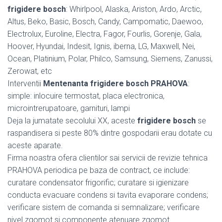
frigidere bosch
: Whirlpool, Alaska, Ariston, Ardo, Arctic,
Altus, Beko, Basic, Bosch, Candy, Campomatic, Daewoo,
Electrolux, Euroline, Electra, Fagor, Fourlis, Gorenje, Gala,
Hoover, Hyundai, Indesit, Ignis, iberna, LG, Maxwell, Nei,
Ocean, Platinium, Polar, Philco, Samsung, Siemens, Zanussi,
Zerowat, etc
Interventii
Mentenanta frigidere bosch PRAHOVA
:
simple: inlocuire termostat, placa electronica,
microintrerupatoare, garnituri, lampi
Deja la jumatate secolului XX, aceste
frigidere bosch
se
raspandisera si peste 80% dintre gospodarii erau dotate cu
aceste aparate.
Firma noastra ofera clientilor sai servicii de revizie tehnica
PRAHOVA periodica pe baza de contract, ce include:
curatare condensator frigorific; curatare si igienizare
conducta evacuare condens si tavita evaporare condens;
verificare sistem de comanda si semnalizare; verificare
nivel zgomot si componente atenuare zgomot