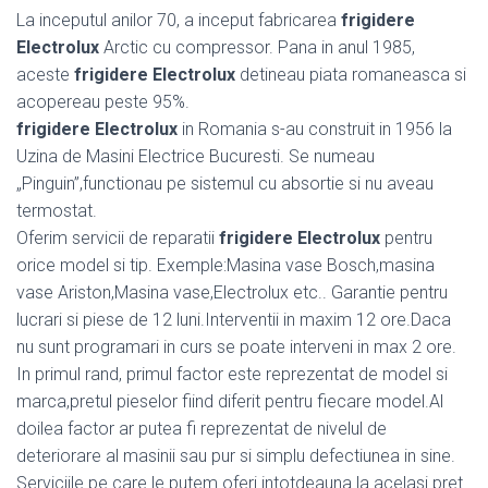
La inceputul anilor 70, a inceput fabricarea
frigidere
Electrolux
Arctic cu compressor. Pana in anul 1985,
aceste
frigidere Electrolux
detineau piata romaneasca si
acopereau peste 95%.
frigidere Electrolux
in Romania s-au construit in 1956 la
Uzina de Masini Electrice Bucuresti. Se numeau
„Pinguin”,functionau pe sistemul cu absortie si nu aveau
termostat.
Oferim servicii de reparatii
frigidere Electrolux
pentru
orice model si tip. Exemple:Masina vase Bosch,masina
vase Ariston,Masina vase,Electrolux etc.. Garantie pentru
lucrari si piese de 12 luni.Interventii in maxim 12 ore.Daca
nu sunt programari in curs se poate interveni in max 2 ore.
In primul rand, primul factor este reprezentat de model si
marca,pretul pieselor fiind diferit pentru fiecare model.Al
doilea factor ar putea fi reprezentat de nivelul de
deteriorare al masinii sau pur si simplu defectiunea in sine.
Serviciile pe care le putem oferi intotdeauna la acelasi pret