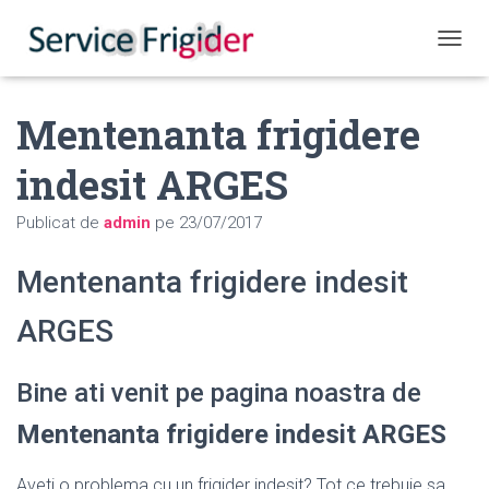
COMUT
Mentenanta frigidere
indesit ARGES
Publicat de
admin
pe
23/07/2017
Mentenanta frigidere indesit
ARGES
Bine ati venit pe pagina noastra de
Mentenanta frigidere indesit ARGES
Aveti o problema cu un frigider indesit? Tot ce trebuie sa