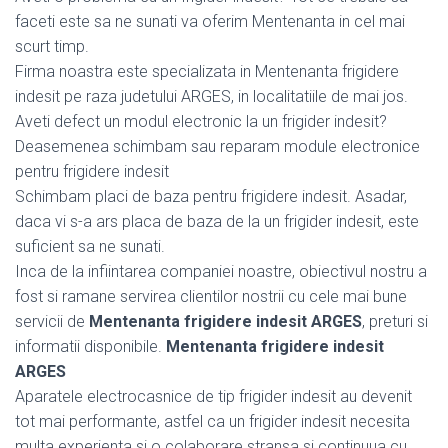
faceti este sa ne sunati va oferim Mentenanta in cel mai
scurt timp.
Firma noastra este specializata in Mentenanta frigidere
indesit pe raza judetului ARGES, in localitatiile de mai jos.
Aveti defect un modul electronic la un frigider indesit?
Deasemenea schimbam sau reparam module electronice
pentru frigidere indesit
Schimbam placi de baza pentru frigidere indesit. Asadar,
daca vi s-a ars placa de baza de la un frigider indesit, este
suficient sa ne sunati.
Inca de la infiintarea companiei noastre, obiectivul nostru a
fost si ramane servirea clientilor nostrii cu cele mai bune
servicii de
Mentenanta frigidere indesit ARGES
, preturi si
informatii disponibile.
Mentenanta frigidere indesit
ARGES
Aparatele electrocasnice de tip frigider indesit au devenit
tot mai performante, astfel ca un frigider indesit necesita
multa experienta si o colaborare stransa si continuua cu