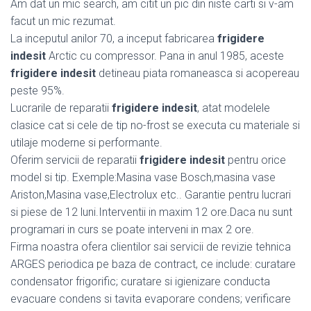
Am dat un mic search, am citit un pic din niste carti si v-am
facut un mic rezumat.
La inceputul anilor 70, a inceput fabricarea
frigidere
indesit
Arctic cu compressor. Pana in anul 1985, aceste
frigidere indesit
detineau piata romaneasca si acopereau
peste 95%.
Lucrarile de reparatii
frigidere indesit
, atat modelele
clasice cat si cele de tip no-frost se executa cu materiale si
utilaje moderne si performante.
Oferim servicii de reparatii
frigidere indesit
pentru orice
model si tip. Exemple:Masina vase Bosch,masina vase
Ariston,Masina vase,Electrolux etc.. Garantie pentru lucrari
si piese de 12 luni.Interventii in maxim 12 ore.Daca nu sunt
programari in curs se poate interveni in max 2 ore.
Firma noastra ofera clientilor sai servicii de revizie tehnica
ARGES periodica pe baza de contract, ce include: curatare
condensator frigorific; curatare si igienizare conducta
evacuare condens si tavita evaporare condens; verificare