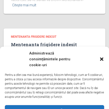
Citește mai mult
MENTENANTA FRIGIDERE INDESIT
Mentenanta frigidere indesit
PRAHOVA
Administrează
Mentenanta frigidere indesit PRAHOVA Bine ati venit pe
consimțămintele pentru
pagina noastra de Mentenanta frigidere indesit PRAHOVA
cookie-uri
Aveti o problema cu un frigider indesit? Tot ce trebuie sa
faceti este sa ne sunati va oferim Mentenanta in
Pentru a oferi cea mai bună experiență, folosim tehnologii, cum ar fi cookie-uri,
pentru a stoca și/sau accesa informațiile despre dispozitive. Consimțământul
Citește mai mult
pentru aceste tehnologii ne permite să procesăm date, cum ar fi
comportamentul de navigare sau ID-uri unice pe acest site. Dacă nu îți dai
consimțământul sau îți retragi consimțământul dat poate avea afecte negative
asupra unor anumite funcționalități și funcții.