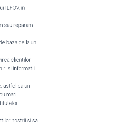
ui ILFOV, in
am sau reparam
de baza de la un
irea clientilor
turi si informatii
, astfel ca un
cu marii
itutelor.
ilor nostrii si sa