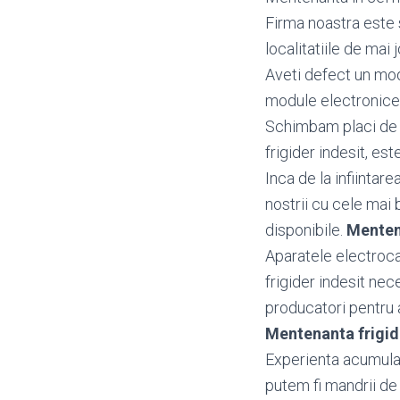
Firma noastra este s
localitatiile de mai j
Aveti defect un mo
module electronice 
Schimbam placi de b
frigider indesit, est
Inca de la infiintar
nostrii cu cele mai 
disponibile.
Menten
Aparatele electrocas
frigider indesit nec
producatori pentru a 
Mentenanta frigid
Experienta acumulata
putem fi mandrii de 