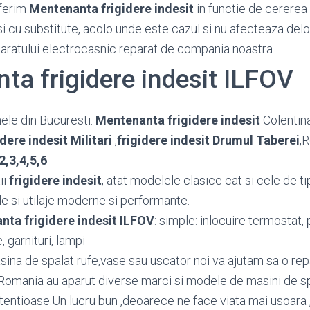
ferim
Mentenanta frigidere indesit
in functie de cererea c
si cu substitute, acolo unde este cazul si nu afecteaza del
paratului electrocasnic reparat de compania noastra.
ta frigidere indesit ILFOV
ele din Bucuresti.
Mentenanta frigidere indesit
Colentina
idere indesit Militari
,
frigidere indesit Drumul Taberei
,
2,3,4,5,6
ii
frigidere indesit
, atat modelele clasice cat si cele de ti
e si utilaje moderne si performante.
ta frigidere indesit ILFOV
: simple: inlocuire termostat,
 garnituri, lampi
sina de spalat rufe,vase sau uscator noi va ajutam sa o repar
Romania au aparut diverse marci si modele de masini de sp
etentioase.Un lucru bun ,deoarece ne face viata mai usoara 