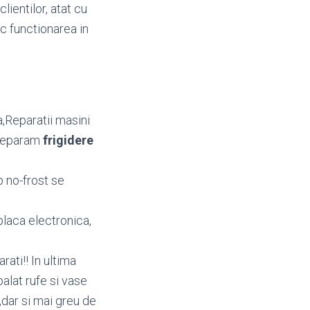
lientilor, atat cu
oc functionarea in
,Reparatii masini
Reparam
frigidere
p no-frost se
 placa electronica,
ati!! In ultima
alat rufe si vase
,dar si mai greu de