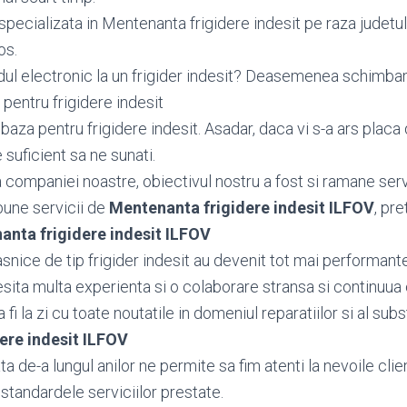
pecializata in Mentenanta frigidere indesit pe raza judetul
os.
dul electronic la un frigider indesit? Deasemenea schimb
pentru frigidere indesit
aza pentru frigidere indesit. Asadar, daca vi s-a ars placa 
e suficient sa ne sunati.
ea companiei noastre, obiectivul nostru a fost si ramane serv
bune servicii de
Mentenanta frigidere indesit ILFOV
, pre
anta frigidere indesit ILFOV
nice de tip frigider indesit au devenit tot mai performante
esita multa experienta si o colaborare stransa si continuua 
fi la zi cu toate noutatile in domeniul reparatiilor si al subst
ere indesit ILFOV
 de-a lungul anilor ne permite sa fim atenti la nevoile client
standardele serviciilor prestate.