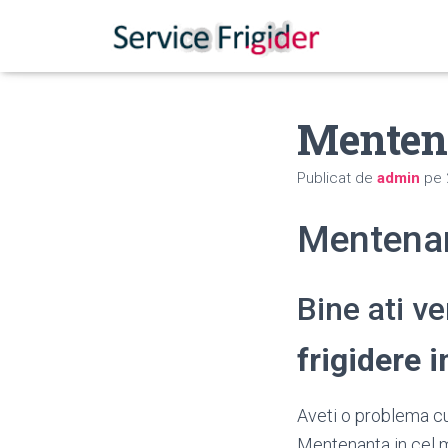
Mentena
Publicat de
admin
pe
Mentenan
Bine ati v
frigidere 
Aveti o problema cu 
Mentenanta in cel m