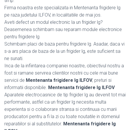
timp.
Firma noastra este specializata in Mentenanta frigidere lg
pe raza judetului ILFOV, in localitatiile de mai jos.
Aveti defect un modul electronic la un frigider lg?
Deasemenea schimbam sau reparam module electronice
pentru frigidere lg
Schimbam placi de baza pentru frigidere lg. Asadar, daca vi
s-a ars placa de baza de la un frigider lg, este suficient sa
ne sunati.
Inca de la infiintarea companiei noastre, obiectivul nostru a
fost si ramane servirea clientilor nostrii cu cele mai bune
servicii de
Mentenanta frigidere lg ILFOV
, preturi si
informatii disponibile.
Mentenanta frigidere lg ILFOV
Aparatele electrocasnice de tip frigider lg au devenit tot mai
performante, astfel ca un frigider lg necesita multa
experienta si o colaborare stransa si continuua cu marii
producatori pentru a fi la zi cu toate noutatile in domeniul
reparatiilor si al substitutelor.
Mentenanta frigidere lg