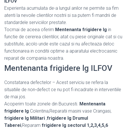
ILFOV
Experienta acumulata de-a lungul anilor ne permite sa fim
atenti la nevoile clientilor nostrii si sa putem fi mandrii de
standardele serviciilor prestate.
Tocmai de aceea oferim
Mentenanta frigidere lg
in
functie de cererea clientilor, atat cu piese originale cat si cu
substitute, acolo unde este cazul si nu afecteaza deloc
functionarea in conditii optime a aparatului electrocasnic
reparat de compania noastra.
Mentenanta frigidere lg ILFOV
Constatarea defectelor – Acest serviciu se refera la
situatiile de non-defect ce nu pot fi incadrate in interventiile
de mai jos.
Acoperim toate zonele din Bucuresti.
Mentenanta
frigidere lg
Colentina,Reparatii masini vase Crangasi,
frigidere lg Militari
,
frigidere lg Drumul
Taberei
,Reparam
frigidere lg sectorul 1,2,3,4,5,6