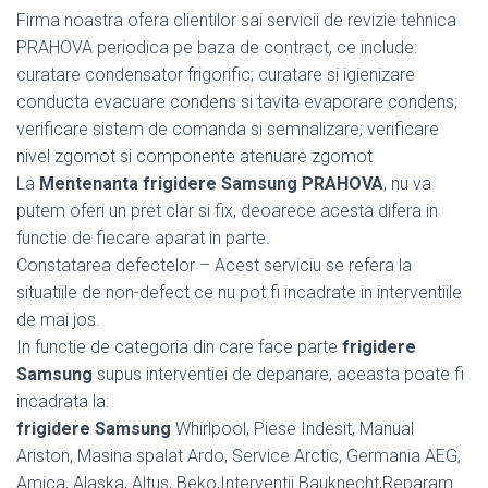
Firma noastra ofera clientilor sai servicii de revizie tehnica
PRAHOVA periodica pe baza de contract, ce include:
curatare condensator frigorific; curatare si igienizare
conducta evacuare condens si tavita evaporare condens;
verificare sistem de comanda si semnalizare; verificare
nivel zgomot si componente atenuare zgomot
La
Mentenanta frigidere Samsung PRAHOVA
, nu va
putem oferi un pret clar si fix, deoarece acesta difera in
functie de fiecare aparat in parte.
Constatarea defectelor – Acest serviciu se refera la
situatiile de non-defect ce nu pot fi incadrate in interventiile
de mai jos.
In functie de categoria din care face parte
frigidere
Samsung
supus interventiei de depanare, aceasta poate fi
incadrata la:
frigidere Samsung
Whirlpool, Piese Indesit, Manual
Ariston, Masina spalat Ardo, Service Arctic, Germania AEG,
Amica, Alaska, Altus, Beko,Interventii Bauknecht,Reparam