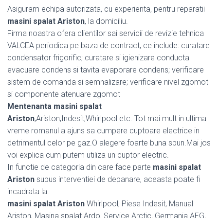
Asiguram echipa autorizata, cu experienta, pentru reparatii
masini spalat Ariston
, la domiciliu.
Firma noastra ofera clientilor sai servicii de revizie tehnica
VALCEA periodica pe baza de contract, ce include: curatare
condensator frigorific; curatare si igienizare conducta
evacuare condens si tavita evaporare condens; verificare
sistem de comanda si semnalizare; verificare nivel zgomot
si componente atenuare zgomot
Mentenanta masini spalat
Ariston
,Ariston,Indesit,Whirlpool etc. Tot mai mult in ultima
vreme romanul a ajuns sa cumpere cuptoare electrice in
detrimentul celor pe gaz.O alegere foarte buna spun.Mai jos
voi explica cum putem utiliza un cuptor electric.
In functie de categoria din care face parte
masini spalat
Ariston
supus interventiei de depanare, aceasta poate fi
incadrata la:
masini spalat Ariston
Whirlpool, Piese Indesit, Manual
Ariston, Masina spalat Ardo, Service Arctic, Germania AEG,