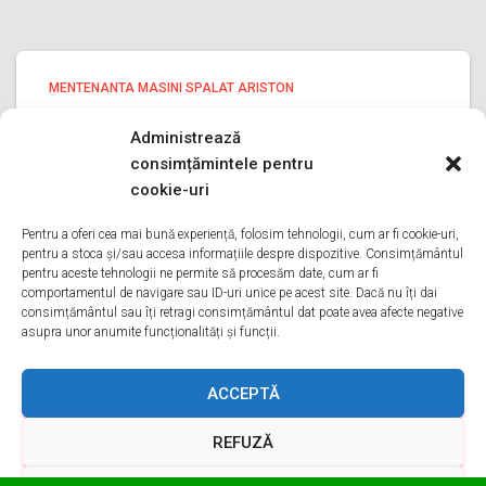
MENTENANTA MASINI SPALAT ARISTON
Mentenanta masini spalat Ariston
Administrează
ILFOV
consimțămintele pentru
Mentenanta masini spalat Ariston ILFOV Bine ati venit pe
cookie-uri
pagina noastra de Mentenanta masini spalat Ariston
ILFOV Aveti o problema cu o masina de spalat ariston?
Pentru a oferi cea mai bună experiență, folosim tehnologii, cum ar fi cookie-uri,
pentru a stoca și/sau accesa informațiile despre dispozitive. Consimțământul
Tot ce trebuie sa faceti este sa ne sunati
Citește mai mult
pentru aceste tehnologii ne permite să procesăm date, cum ar fi
comportamentul de navigare sau ID-uri unice pe acest site. Dacă nu îți dai
consimțământul sau îți retragi consimțământul dat poate avea afecte negative
asupra unor anumite funcționalități și funcții.
ACASA
DESPRE NOI
SERVICII
ACOPERIRE
ACCEPTĂ
REFUZĂ
CONTACT
GDPR
TERMENI ȘI CONDIȚII