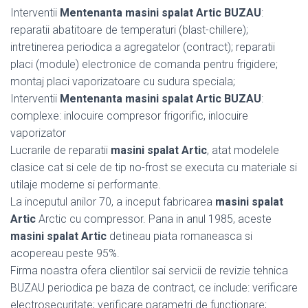
Interventii
Mentenanta masini spalat Artic BUZAU
:
reparatii abatitoare de temperaturi (blast-chillere);
intretinerea periodica a agregatelor (contract); reparatii
placi (module) electronice de comanda pentru frigidere;
montaj placi vaporizatoare cu sudura speciala;
Interventii
Mentenanta masini spalat Artic BUZAU
:
complexe: inlocuire compresor frigorific, inlocuire
vaporizator
Lucrarile de reparatii
masini spalat Artic
, atat modelele
clasice cat si cele de tip no-frost se executa cu materiale si
utilaje moderne si performante.
La inceputul anilor 70, a inceput fabricarea
masini spalat
Artic
Arctic cu compressor. Pana in anul 1985, aceste
masini spalat Artic
detineau piata romaneasca si
acopereau peste 95%.
Firma noastra ofera clientilor sai servicii de revizie tehnica
BUZAU periodica pe baza de contract, ce include: verificare
electrosecuritate; verificare parametri de functionare;