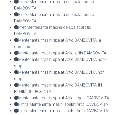
Firma Mentenanta masina de spalat arctic
DAMBOVITA
Firme Mentenanta masina de spalat arctic
DAMBOVITA
Pret Mentenanta masina de spalat arctic
DAMBOVITA
Mentenanta masini spalat Artic DAMBOVITA la
domiciliu
Mentenanta masini spalat Artic ieftin DAMBOVITA
Mentenanta masini spalat Artic DAMBOVITA non-
stop
Mentenanta masini spalat Artic DAMBOVITA non
stop
Mentenanta masini spalat Artic DAMBOVITA IN
REGIM DE URGENTA
Mentenanta masini spalat Artic urgent DAMBOVITA
Firma Mentenanta masini spalat Artic DAMBOVITA
Firme Mentenanta masini spalat Artic DAMBOVITA