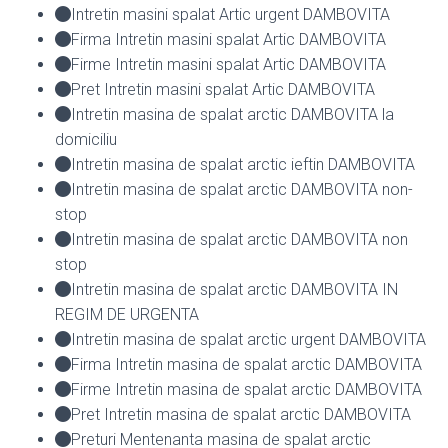
Intretin masini spalat Artic urgent DAMBOVITA
Firma Intretin masini spalat Artic DAMBOVITA
Firme Intretin masini spalat Artic DAMBOVITA
Pret Intretin masini spalat Artic DAMBOVITA
Intretin masina de spalat arctic DAMBOVITA la
domiciliu
Intretin masina de spalat arctic ieftin DAMBOVITA
Intretin masina de spalat arctic DAMBOVITA non-
stop
Intretin masina de spalat arctic DAMBOVITA non
stop
Intretin masina de spalat arctic DAMBOVITA IN
REGIM DE URGENTA
Intretin masina de spalat arctic urgent DAMBOVITA
Firma Intretin masina de spalat arctic DAMBOVITA
Firme Intretin masina de spalat arctic DAMBOVITA
Pret Intretin masina de spalat arctic DAMBOVITA
Preturi Mentenanta masina de spalat arctic