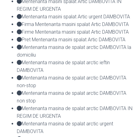
Mentenanta masini spalat Artic DAMBOVITA IN
REGIM DE URGENTA
Mentenanta masini spalat Artic urgent DAMBOVITA
Firma Mentenanta masini spalat Artic DAMBOVITA
Firme Mentenanta masini spalat Artic DAMBOVITA
Pret Mentenanta masini spalat Artic DAMBOVITA
Mentenanta masina de spalat arctic DAMBOVITA la
domiciliu
Mentenanta masina de spalat arctic ieftin
DAMBOVITA
Mentenanta masina de spalat arctic DAMBOVITA
non-stop
Mentenanta masina de spalat arctic DAMBOVITA
non stop
Mentenanta masina de spalat arctic DAMBOVITA IN
REGIM DE URGENTA
Mentenanta masina de spalat arctic urgent
DAMBOVITA