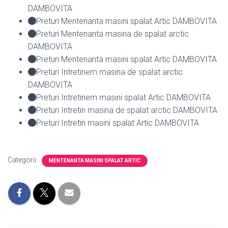
DAMBOVITA
Preturi Mentenanta masini spalat Artic DAMBOVITA
Preturi Mentenanta masina de spalat arctic
DAMBOVITA
Preturi Mentenanta masini spalat Artic DAMBOVITA
Preturi Intretinem masina de spalat arctic
DAMBOVITA
Preturi Intretinem masini spalat Artic DAMBOVITA
Preturi Intretin masina de spalat arctic DAMBOVITA
Preturi Intretin masini spalat Artic DAMBOVITA
Categorii:
MENTENANTA MASINI SPALAT ARTIC