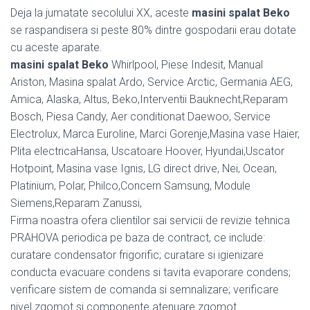
Deja la jumatate secolului XX, aceste
masini spalat Beko
se raspandisera si peste 80% dintre gospodarii erau dotate
cu aceste aparate.
masini spalat Beko
Whirlpool, Piese Indesit, Manual
Ariston, Masina spalat Ardo, Service Arctic, Germania AEG,
Amica, Alaska, Altus, Beko,Interventii Bauknecht,Reparam
Bosch, Piesa Candy, Aer conditionat Daewoo, Service
Electrolux, Marca Euroline, Marci Gorenje,Masina vase Haier,
Plita electricaHansa, Uscatoare Hoover, Hyundai,Uscator
Hotpoint, Masina vase Ignis, LG direct drive, Nei, Ocean,
Platinium, Polar, Philco,Concern Samsung, Module
Siemens,Reparam Zanussi,
Firma noastra ofera clientilor sai servicii de revizie tehnica
PRAHOVA periodica pe baza de contract, ce include:
curatare condensator frigorific; curatare si igienizare
conducta evacuare condens si tavita evaporare condens;
verificare sistem de comanda si semnalizare; verificare
nivel zgomot si componente atenuare zgomot