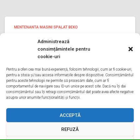
MENTENANTA MASINI SPALAT BEKO
Mentenanta masini spalat Beko
Administrează
ILFOV
consimțămintele pentru
Mentenanta masini spalat Beko ILFOV Bine ati venit pe
cookie-uri
pagina noastra de Mentenanta masini spalat Beko ILFOV
Aveti o problema cu o masina de spalat belo? Tot ce
Pentru a oferi cea mai bună experiență, folosim tehnologii, cum ar fi cookie-uri,
pentru a stoca și/sau accesa informațiile despre dispozitive. Consimțământul
trebuie sa faceti este sa ne sunati
Citește mai mult
pentru aceste tehnologii ne permite să procesăm date, cum ar fi
comportamentul de navigare sau ID-uri unice pe acest site. Dacă nu îți dai
consimțământul sau îți retragi consimțământul dat poate avea afecte negative
asupra unor anumite funcționalități și funcții.
ACASA
DESPRE NOI
SERVICII
ACOPERIRE
ACCEPTĂ
REFUZĂ
CONTACT
GDPR
TERMENI ȘI CONDIȚII