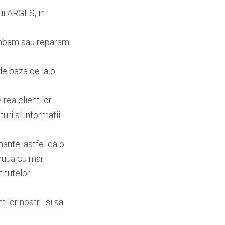
ui ARGES, in
imbam sau reparam
de baza de la o
irea clientilor
eturi si informatii
ante, astfel ca o
nuua cu marii
itutelor.
ilor nostrii si sa