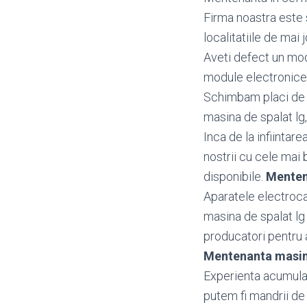
Firma noastra este 
localitatiile de mai j
Aveti defect un mo
module electronice 
Schimbam placi de b
masina de spalat lg,
Inca de la infiintar
nostrii cu cele mai 
disponibile.
Menten
Aparatele electroca
masina de spalat lg
producatori pentru a 
Mentenanta masin
Experienta acumulata
putem fi mandrii de 