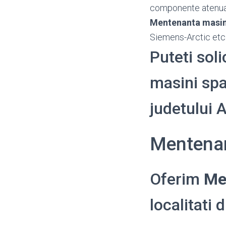
componente atenu
Mentenanta masini
Siemens-Arctic etc.
Puteti sol
masini spal
judetului
Mentenan
Oferim
Me
localitati 