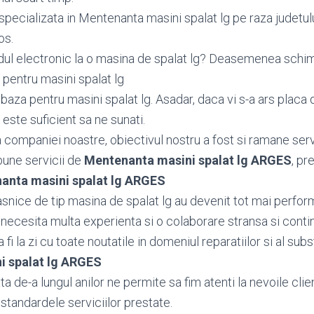
specializata in Mentenanta masini spalat lg pe raza judetul
os.
dul electronic la o masina de spalat lg? Deasemenea sch
pentru masini spalat lg
aza pentru masini spalat lg. Asadar, daca vi s-a ars placa 
 este suficient sa ne sunati.
ea companiei noastre, obiectivul nostru a fost si ramane serv
bune servicii de
Mentenanta masini spalat lg ARGES
, pr
anta masini spalat lg ARGES
snice de tip masina de spalat lg au devenit tot mai perform
 necesita multa experienta si o colaborare stransa si conti
fi la zi cu toate noutatile in domeniul reparatiilor si al subst
i spalat lg ARGES
 de-a lungul anilor ne permite sa fim atenti la nevoile client
standardele serviciilor prestate.