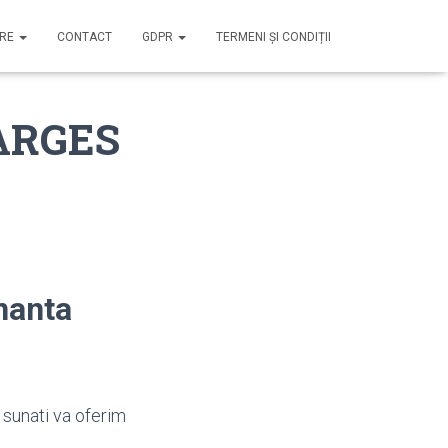
IRE
CONTACT
GDPR
TERMENI ȘI CONDIȚII
 ARGES
nanta
 sunati va oferim