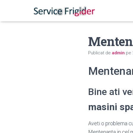
Menten
Publicat de
admin
pe
Mentenan
Bine ati v
masini sp
Aveti o problema cu
Mentenanta in cel m