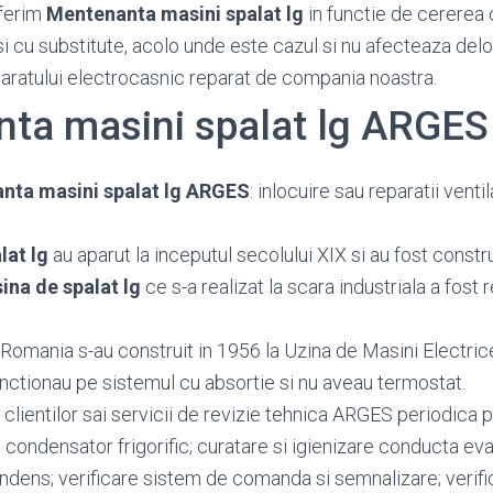
ferim
Mentenanta masini spalat lg
in functie de cererea c
si cu substitute, acolo unde este cazul si nu afecteaza del
paratului electrocasnic reparat de compania noastra.
ta masini spalat lg ARGES
nta masini spalat lg ARGES
: inlocuire sau reparatii venti
lat lg
au aparut la inceputul secolului XIX si au fost constru
ina de spalat lg
ce s-a realizat la scara industriala a fost 
 Romania s-au construit in 1956 la Uzina de Masini Electric
nctionau pe sistemul cu absortie si nu aveau termostat.
clientilor sai servicii de revizie tehnica ARGES periodica 
e condensator frigorific; curatare si igienizare conducta e
ndens; verificare sistem de comanda si semnalizare; verifi