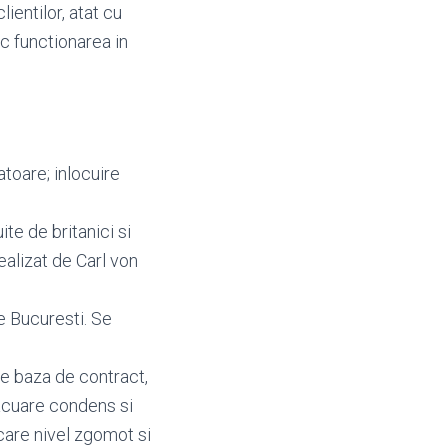
lientilor, atat cu
oc functionarea in
latoare; inlocuire
ite de britanici si
realizat de Carl von
e Bucuresti. Se
pe baza de contract,
vacuare condens si
care nivel zgomot si