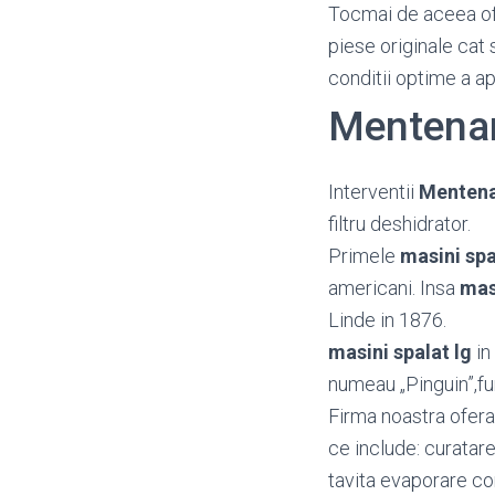
Tocmai de aceea o
piese originale cat 
conditii optime a a
Mentenan
Interventii
Mentena
filtru deshidrator.
Primele
masini spa
americani. Insa
mas
Linde in 1876.
masini spalat lg
in
numeau „Pinguin”,fu
Firma noastra ofera 
ce include: curatar
tavita evaporare co