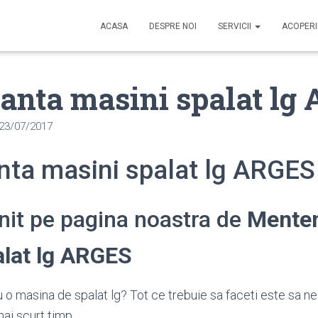
ACASA
DESPRE NOI
SERVICII
ACOPER
anta masini spalat lg
23/07/2017
ta masini spalat lg ARGES
enit pe pagina noastra de
Mente
alat lg ARGES
 o masina de spalat lg? Tot ce trebuie sa faceti este sa ne
ai scurt timp.