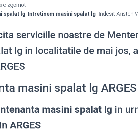
are zgomot
 spalat lg
,
Intretinem masini spalat lg
-Indesit-Ariston-
.
icita serviciile noastre de Ment
at lg in localitatile de mai jos, a
 ARGES
ta masini spalat lg ARGES
ntenanta masini spalat lg
in ur
din
ARGES