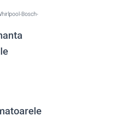
Whirlpool-Bosch-
enanta
le
matoarele