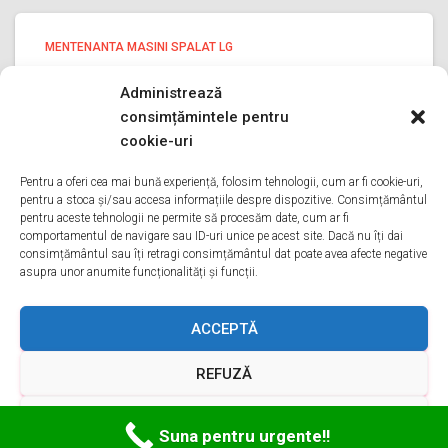
MENTENANTA MASINI SPALAT LG
Mentenanta masini spalat lg
Administrează
PRAHOVA
consimțămintele pentru
Mentenanta masini spalat lg PRAHOVA Bine ati venit pe
cookie-uri
pagina noastra de Mentenanta masini spalat lg
PRAHOVA Aveti o problema cu o masina de spalat lg?
Pentru a oferi cea mai bună experiență, folosim tehnologii, cum ar fi cookie-uri,
pentru a stoca și/sau accesa informațiile despre dispozitive. Consimțământul
Tot ce trebuie sa faceti este sa ne sunati
Citește mai mult
pentru aceste tehnologii ne permite să procesăm date, cum ar fi
comportamentul de navigare sau ID-uri unice pe acest site. Dacă nu îți dai
consimțământul sau îți retragi consimțământul dat poate avea afecte negative
asupra unor anumite funcționalități și funcții.
ACASA
DESPRE NOI
SERVICII
ACOPERIRE
ACCEPTĂ
REFUZĂ
CONTACT
GDPR
TERMENI ȘI CONDIȚII
VEZI PREFERINȚELE
Hestia | Proiectată de
ThemeIsle
Suna pentru urgente!!