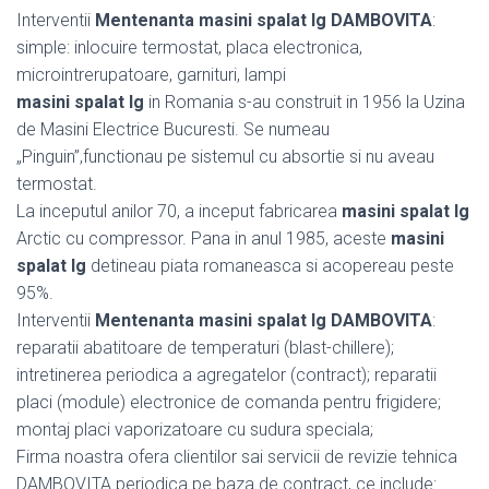
Interventii
Mentenanta masini spalat lg DAMBOVITA
:
simple: inlocuire termostat, placa electronica,
microintrerupatoare, garnituri, lampi
masini spalat lg
in Romania s-au construit in 1956 la Uzina
de Masini Electrice Bucuresti. Se numeau
„Pinguin”,functionau pe sistemul cu absortie si nu aveau
termostat.
La inceputul anilor 70, a inceput fabricarea
masini spalat lg
Arctic cu compressor. Pana in anul 1985, aceste
masini
spalat lg
detineau piata romaneasca si acopereau peste
95%.
Interventii
Mentenanta masini spalat lg DAMBOVITA
:
reparatii abatitoare de temperaturi (blast-chillere);
intretinerea periodica a agregatelor (contract); reparatii
placi (module) electronice de comanda pentru frigidere;
montaj placi vaporizatoare cu sudura speciala;
Firma noastra ofera clientilor sai servicii de revizie tehnica
DAMBOVITA periodica pe baza de contract, ce include: