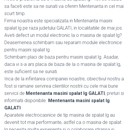
sa faceti este sa ne sunati va oferim Mentenanta in cel mai
scurt timp.
Firma noastra este specializata in Mentenanta masini
spalat lg pe raza judetului GALATI, in localitatiile de mai jos.
Aveti defect un modul electronic la o masina de spalat lg?
Deasemenea schimbam sau reparam module electronice
pentru masini spalat lg
Schimbam placi de baza pentru masini spalat lg. Asadar,
daca vi s-a ars placa de baza de la o masina de spalat lg,
este suficient sa ne sunati.
Inca de la infiintarea companiei noastre, obiectivul nostru a
fost si ramane servirea clientilor nostrii cu cele mai bune
servicii de
Mentenanta masini spalat lg GALATI
, preturi si
informatii disponibile.
Mentenanta masini spalat lg
GALATI
Aparatele electrocasnice de tip masina de spalat lg au
devenit tot mai performante, astfel ca o masina de spalat
lg necesita multa experienta si o colaborare stransa si