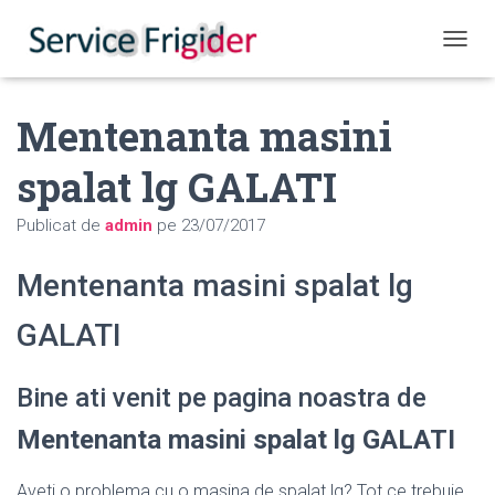
COMUT
Mentenanta masini
spalat lg GALATI
Publicat de
admin
pe
23/07/2017
Mentenanta masini spalat lg
GALATI
Bine ati venit pe pagina noastra de
Mentenanta masini spalat lg GALATI
Aveti o problema cu o masina de spalat lg? Tot ce trebuie