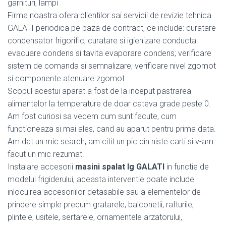
garnituri, lampi
Firma noastra ofera clientilor sai servicii de revizie tehnica
GALATI periodica pe baza de contract, ce include: curatare
condensator frigorific; curatare si igienizare conducta
evacuare condens si tavita evaporare condens; verificare
sistem de comanda si semnalizare; verificare nivel zgomot
si componente atenuare zgomot
Scopul acestui aparat a fost de la inceput pastrarea
alimentelor la temperature de doar cateva grade peste 0.
Am fost curiosi sa vedem cum sunt facute, cum
functioneaza si mai ales, cand au aparut pentru prima data.
Am dat un mic search, am citit un pic din niste carti si v-am
facut un mic rezumat.
Instalare accesorii
masini spalat lg GALATI
in functie de
modelul frigiderului, aceasta interventie poate include
inlocuirea accesoriilor detasabile sau a elementelor de
prindere simple precum gratarele, balconetii, rafturile,
plintele, usitele, sertarele, ornamentele arzatorului,