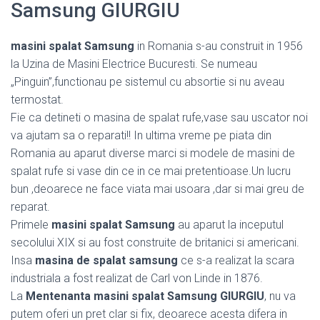
Samsung GIURGIU
masini spalat Samsung
in Romania s-au construit in 1956
la Uzina de Masini Electrice Bucuresti. Se numeau
„Pinguin”,functionau pe sistemul cu absortie si nu aveau
termostat.
Fie ca detineti o masina de spalat rufe,vase sau uscator noi
va ajutam sa o reparati!! In ultima vreme pe piata din
Romania au aparut diverse marci si modele de masini de
spalat rufe si vase din ce in ce mai pretentioase.Un lucru
bun ,deoarece ne face viata mai usoara ,dar si mai greu de
reparat.
Primele
masini spalat Samsung
au aparut la inceputul
secolului XIX si au fost construite de britanici si americani.
Insa
masina de spalat samsung
ce s-a realizat la scara
industriala a fost realizat de Carl von Linde in 1876.
La
Mentenanta masini spalat Samsung GIURGIU
, nu va
putem oferi un pret clar si fix, deoarece acesta difera in