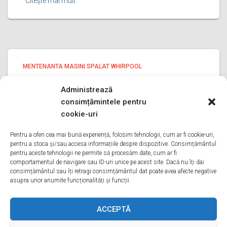
Citește mai mult
MENTENANTA MASINI SPALAT WHIRPOOL
Mentenanta masini spalat Whirpool
Administrează
ILFOV
consimțămintele pentru
Mentenanta masini spalat Whirpool ILFOV Bine ati venit
cookie-uri
pe pagina noastra de Mentenanta masini spalat Whirpool
ILFOV Aveti o problema cu o masina de spalat whirpool?
Pentru a oferi cea mai bună experiență, folosim tehnologii, cum ar fi cookie-uri,
pentru a stoca și/sau accesa informațiile despre dispozitive. Consimțământul
Tot ce trebuie sa faceti este sa ne sunati
Citește mai mult
pentru aceste tehnologii ne permite să procesăm date, cum ar fi
comportamentul de navigare sau ID-uri unice pe acest site. Dacă nu îți dai
consimțământul sau îți retragi consimțământul dat poate avea afecte negative
asupra unor anumite funcționalități și funcții.
ACASA
DESPRE NOI
SERVICII
ACOPERIRE
ACCEPTĂ