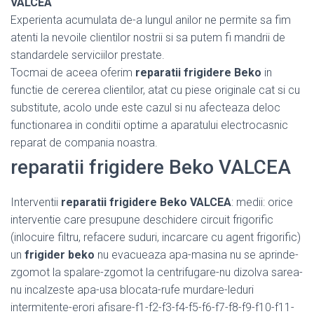
VALCEA
Experienta acumulata de-a lungul anilor ne permite sa fim
atenti la nevoile clientilor nostrii si sa putem fi mandrii de
standardele serviciilor prestate.
Tocmai de aceea oferim
reparatii frigidere Beko
in
functie de cererea clientilor, atat cu piese originale cat si cu
substitute, acolo unde este cazul si nu afecteaza deloc
functionarea in conditii optime a aparatului electrocasnic
reparat de compania noastra.
reparatii frigidere Beko VALCEA
Interventii
reparatii frigidere Beko VALCEA
: medii: orice
interventie care presupune deschidere circuit frigorific
(inlocuire filtru, refacere suduri, incarcare cu agent frigorific)
un
frigider beko
nu evacueaza apa-masina nu se aprinde-
zgomot la spalare-zgomot la centrifugare-nu dizolva sarea-
nu incalzeste apa-usa blocata-rufe murdare-leduri
intermitente-erori afisare-f1-f2-f3-f4-f5-f6-f7-f8-f9-f10-f11-