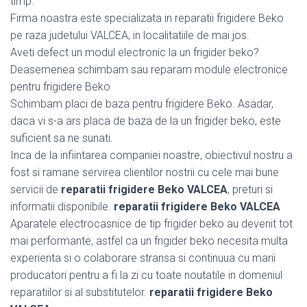
timp.
Firma noastra este specializata in reparatii frigidere Beko
pe raza judetului VALCEA, in localitatiile de mai jos.
Aveti defect un modul electronic la un frigider beko?
Deasemenea schimbam sau reparam module electronice
pentru frigidere Beko
Schimbam placi de baza pentru frigidere Beko. Asadar,
daca vi s-a ars placa de baza de la un frigider beko, este
suficient sa ne sunati.
Inca de la infiintarea companiei noastre, obiectivul nostru a
fost si ramane servirea clientilor nostrii cu cele mai bune
servicii de
reparatii frigidere Beko VALCEA
, preturi si
informatii disponibile.
reparatii frigidere Beko VALCEA
Aparatele electrocasnice de tip frigider beko au devenit tot
mai performante, astfel ca un frigider beko necesita multa
experienta si o colaborare stransa si continuua cu marii
producatori pentru a fi la zi cu toate noutatile in domeniul
reparatiilor si al substitutelor.
reparatii frigidere Beko