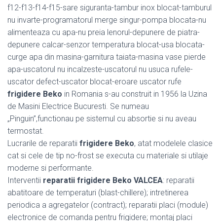
f12-f13-f14-f15-sare siguranta-tambur inox blocat-tamburul
nu invarte-programatorul merge singur-pompa blocata-nu
alimenteaza cu apa-nu preia lenorul-depunere de piatra-
depunere calcar-senzor temperatura blocat-usa blocata-
curge apa din masina-garnitura taiata-masina vase pierde
apa-uscatorul nu incalzeste-uscatorul nu usuca rufele-
uscator defect-uscator blocat-eroare uscator rufe
frigidere Beko
in Romania s-au construit in 1956 la Uzina
de Masini Electrice Bucuresti. Se numeau
„Pinguin”,functionau pe sistemul cu absortie si nu aveau
termostat.
Lucrarile de reparatii
frigidere Beko
, atat modelele clasice
cat si cele de tip no-frost se executa cu materiale si utilaje
moderne si performante.
Interventii
reparatii frigidere Beko VALCEA
: reparatii
abatitoare de temperaturi (blast-chillere); intretinerea
periodica a agregatelor (contract); reparatii placi (module)
electronice de comanda pentru frigidere; montaj placi