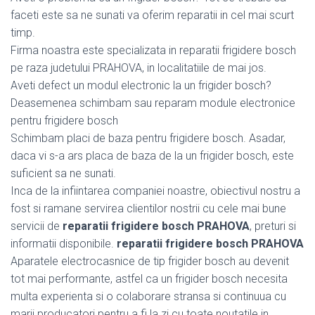
faceti este sa ne sunati va oferim reparatii in cel mai scurt
timp.
Firma noastra este specializata in reparatii frigidere bosch
pe raza judetului PRAHOVA, in localitatiile de mai jos.
Aveti defect un modul electronic la un frigider bosch?
Deasemenea schimbam sau reparam module electronice
pentru frigidere bosch
Schimbam placi de baza pentru frigidere bosch. Asadar,
daca vi s-a ars placa de baza de la un frigider bosch, este
suficient sa ne sunati.
Inca de la infiintarea companiei noastre, obiectivul nostru a
fost si ramane servirea clientilor nostrii cu cele mai bune
servicii de
reparatii frigidere bosch PRAHOVA
, preturi si
informatii disponibile.
reparatii frigidere bosch PRAHOVA
Aparatele electrocasnice de tip frigider bosch au devenit
tot mai performante, astfel ca un frigider bosch necesita
multa experienta si o colaborare stransa si continuua cu
marii producatori pentru a fi la zi cu toate noutatile in