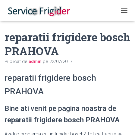
COMUT
reparatii frigidere bosch
PRAHOVA
Publicat de
admin
pe
23/07/2017
reparatii frigidere bosch
PRAHOVA
Bine ati venit pe pagina noastra de
reparatii frigidere bosch PRAHOVA
Aveti o problema cu un frigider bosch? Tot ce trebuie sa