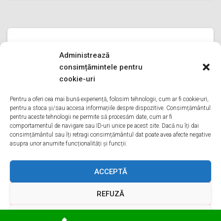
REPARATII FRIGIDERE BOSCH
Administrează
reparatii frigidere bosch ILFOV
consimțămintele pentru
reparatii frigidere bosch ILFOV Bine ati venit pe pagina
cookie-uri
noastra de reparatii frigidere bosch ILFOV Aveti o
problema cu un frigider bosch? Tot ce trebuie sa faceti
Pentru a oferi cea mai bună experiență, folosim tehnologii, cum ar fi cookie-uri,
pentru a stoca și/sau accesa informațiile despre dispozitive. Consimțământul
este sa ne sunati va oferim reparatii in
Citește mai mult
pentru aceste tehnologii ne permite să procesăm date, cum ar fi
comportamentul de navigare sau ID-uri unice pe acest site. Dacă nu îți dai
consimțământul sau îți retragi consimțământul dat poate avea afecte negative
asupra unor anumite funcționalități și funcții.
ACASA
DESPRE NOI
SERVICII
ACOPERIRE
ACCEPTĂ
REFUZĂ
CONTACT
GDPR
TERMENI ȘI CONDIȚII
VEZI PREFERINȚELE
Hestia | Proiectată de
ThemeIsle