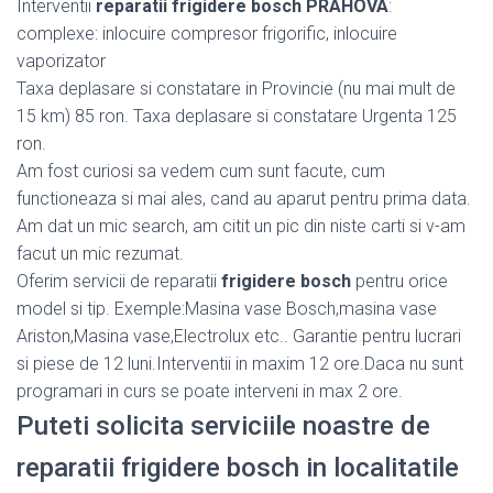
Interventii
reparatii frigidere bosch PRAHOVA
:
complexe: inlocuire compresor frigorific, inlocuire
vaporizator
Taxa deplasare si constatare in Provincie (nu mai mult de
15 km) 85 ron. Taxa deplasare si constatare Urgenta 125
ron.
Am fost curiosi sa vedem cum sunt facute, cum
functioneaza si mai ales, cand au aparut pentru prima data.
Am dat un mic search, am citit un pic din niste carti si v-am
facut un mic rezumat.
Oferim servicii de reparatii
frigidere bosch
pentru orice
model si tip. Exemple:Masina vase Bosch,masina vase
Ariston,Masina vase,Electrolux etc.. Garantie pentru lucrari
si piese de 12 luni.Interventii in maxim 12 ore.Daca nu sunt
programari in curs se poate interveni in max 2 ore.
Puteti solicita serviciile noastre de
reparatii frigidere bosch in localitatile