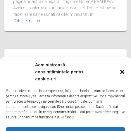
pagina noastra de reparatii frigidere Gorenje PRAHOVA
Aveti o problema cu un frigider gorenje? Tot ce trebuie sa
faceti este sa ne sunati va oferim reparatii in
Citește mai mult
REPARATII FRIGIDERE GORENJE
Administrează
reparatii frigidere Gorenje ILFOV
consimțămintele pentru
reparatii frigidere Gorenje ILFOV Bine ati venit pe pagina
cookie-uri
noastra de reparatii frigidere Gorenje ILFOV Aveti o
problema cu un frigider gorenje? Tot ce trebuie sa faceti
Pentru a oferi cea mai bună experiență, folosim tehnologii, cum ar fi cookie-uri,
pentru a stoca și/sau accesa informațiile despre dispozitive. Consimțământul
este sa ne sunati va oferim reparatii in
Citește mai mult
pentru aceste tehnologii ne permite să procesăm date, cum ar fi
comportamentul de navigare sau ID-uri unice pe acest site. Dacă nu îți dai
consimțământul sau îți retragi consimțământul dat poate avea afecte negative
asupra unor anumite funcționalități și funcții.