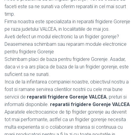
faceti este sa ne sunati va oferim reparatii in cel mai scurt
timp.
Firma noastra este specializata in reparatii frigidere Gorenje
pe raza judetului VALCEA, in localitatiile de mai jos.
Aveti defect un modul electronic la un frigider gorenje?
Deasemenea schimbam sau reparam module electronice
pentru frigidere Gorenje
Schimbam placi de baza pentru frigidere Gorenje. Asadar,
daca vi s-a ars placa de baza de la un frigider gorenje, este
suficient sa ne sunati.
Inca de la infiintarea companiei noastre, obiectivul nostru a
fost si ramane servirea clientilor nostrii cu cele mai bune
servicii de
reparatii frigidere Gorenje VALCEA
, preturi si
informatii disponibile.
reparatii frigidere Gorenje VALCEA
Aparatele electrocasnice de tip frigider gorenje au devenit
tot mai performante, astfel ca un frigider gorenje necesita
multa experienta si o colaborare stransa si continuua cu
marii producatori pentru a fi la zi cu toate noutatile in