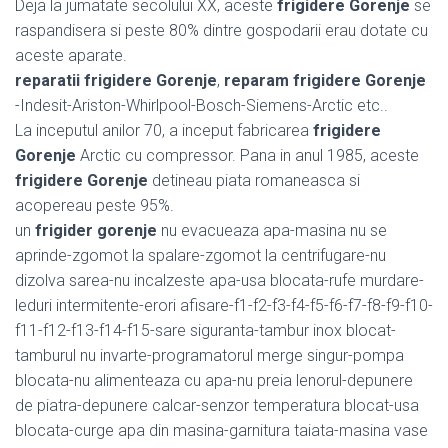
Deja la jumatate secolului XX, aceste
frigidere Gorenje
se
raspandisera si peste 80% dintre gospodarii erau dotate cu
aceste aparate.
reparatii frigidere Gorenje
,
reparam frigidere Gorenje
-Indesit-Ariston-Whirlpool-Bosch-Siemens-Arctic etc..
La inceputul anilor 70, a inceput fabricarea
frigidere
Gorenje
Arctic cu compressor. Pana in anul 1985, aceste
frigidere Gorenje
detineau piata romaneasca si
acopereau peste 95%.
un
frigider gorenje
nu evacueaza apa-masina nu se
aprinde-zgomot la spalare-zgomot la centrifugare-nu
dizolva sarea-nu incalzeste apa-usa blocata-rufe murdare-
leduri intermitente-erori afisare-f1-f2-f3-f4-f5-f6-f7-f8-f9-f10-
f11-f12-f13-f14-f15-sare siguranta-tambur inox blocat-
tamburul nu invarte-programatorul merge singur-pompa
blocata-nu alimenteaza cu apa-nu preia lenorul-depunere
de piatra-depunere calcar-senzor temperatura blocat-usa
blocata-curge apa din masina-garnitura taiata-masina vase