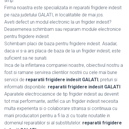
timp.
Firma noastra este specializata in reparatii frigidere indesit
pe raza judetului GALATI, in localitatiile de mai jos.
Aveti defect un modul electronic la un frigider indesit?
Deasemenea schimbam sau reparam module electronice
pentru frigidere indesit
Schimbam placi de baza pentru frigidere indesit. Asadar,
daca vi s-a ars placa de baza de la un frigider indesit, este
suficient sa ne sunati.
Inca de la infiintarea companiei noastre, obiectivul nostru a
fost si ramane servirea clientilor nostrii cu cele mai bune
servicii de
reparatii frigidere indesit GALATI
, preturi si
informatii disponibile.
reparatii frigidere indesit GALATI
Aparatele electrocasnice de tip frigider indesit au devenit
tot mai performante, astfel ca un frigider indesit necesita
multa experienta si o colaborare stransa si continuua cu
marii producatori pentru a fi la zi cu toate noutatile in
domeniul reparatiilor si al substitutelor.
reparatii frigidere