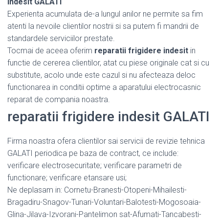
indesit GALATI
Experienta acumulata de-a lungul anilor ne permite sa fim
atenti la nevoile clientilor nostrii si sa putem fi mandrii de
standardele serviciilor prestate.
Tocmai de aceea oferim
reparatii frigidere indesit
in
functie de cererea clientilor, atat cu piese originale cat si cu
substitute, acolo unde este cazul si nu afecteaza deloc
functionarea in conditii optime a aparatului electrocasnic
reparat de compania noastra.
reparatii frigidere indesit GALATI
Firma noastra ofera clientilor sai servicii de revizie tehnica
GALATI periodica pe baza de contract, ce include:
verificare electrosecuritate; verificare parametri de
functionare; verificare etansare usi;
Ne deplasam in: Cornetu-Branesti-Otopeni-Mihailesti-
Bragadiru-Snagov-Tunari-Voluntari-Balotesti-Mogosoaia-
Glina-Jilava-Izvorani-Pantelimon sat-Afumati-Tancabesti-