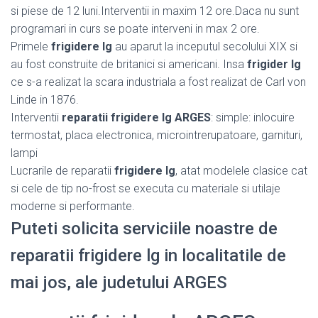
si piese de 12 luni.Interventii in maxim 12 ore.Daca nu sunt
programari in curs se poate interveni in max 2 ore.
Primele
frigidere lg
au aparut la inceputul secolului XIX si
au fost construite de britanici si americani. Insa
frigider lg
ce s-a realizat la scara industriala a fost realizat de Carl von
Linde in 1876.
Interventii
reparatii frigidere lg ARGES
: simple: inlocuire
termostat, placa electronica, microintrerupatoare, garnituri,
lampi
Lucrarile de reparatii
frigidere lg
, atat modelele clasice cat
si cele de tip no-frost se executa cu materiale si utilaje
moderne si performante.
Puteti solicita serviciile noastre de
reparatii frigidere lg in localitatile de
mai jos, ale judetului ARGES