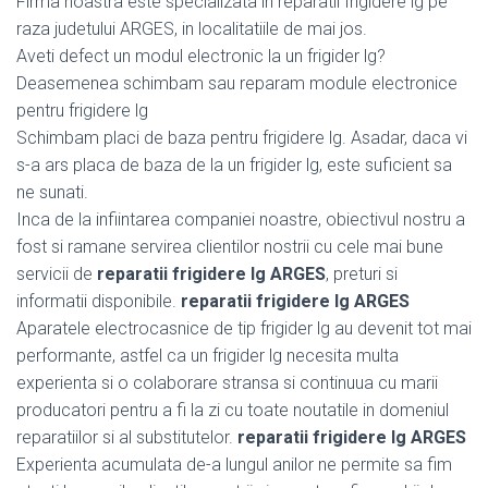
Firma noastra este specializata in reparatii frigidere lg pe
raza judetului ARGES, in localitatiile de mai jos.
Aveti defect un modul electronic la un frigider lg?
Deasemenea schimbam sau reparam module electronice
pentru frigidere lg
Schimbam placi de baza pentru frigidere lg. Asadar, daca vi
s-a ars placa de baza de la un frigider lg, este suficient sa
ne sunati.
Inca de la infiintarea companiei noastre, obiectivul nostru a
fost si ramane servirea clientilor nostrii cu cele mai bune
servicii de
reparatii frigidere lg ARGES
, preturi si
informatii disponibile.
reparatii frigidere lg ARGES
Aparatele electrocasnice de tip frigider lg au devenit tot mai
performante, astfel ca un frigider lg necesita multa
experienta si o colaborare stransa si continuua cu marii
producatori pentru a fi la zi cu toate noutatile in domeniul
reparatiilor si al substitutelor.
reparatii frigidere lg ARGES
Experienta acumulata de-a lungul anilor ne permite sa fim