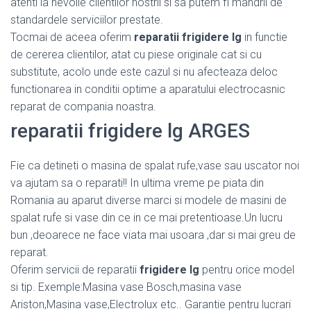
atenti la nevoile clientilor nostrii si sa putem fi mandrii de
standardele serviciilor prestate.
Tocmai de aceea oferim
reparatii frigidere lg
in functie
de cererea clientilor, atat cu piese originale cat si cu
substitute, acolo unde este cazul si nu afecteaza deloc
functionarea in conditii optime a aparatului electrocasnic
reparat de compania noastra.
reparatii frigidere lg ARGES
Fie ca detineti o masina de spalat rufe,vase sau uscator noi
va ajutam sa o reparati!! In ultima vreme pe piata din
Romania au aparut diverse marci si modele de masini de
spalat rufe si vase din ce in ce mai pretentioase.Un lucru
bun ,deoarece ne face viata mai usoara ,dar si mai greu de
reparat.
Oferim servicii de reparatii
frigidere lg
pentru orice model
si tip. Exemple:Masina vase Bosch,masina vase
Ariston,Masina vase,Electrolux etc.. Garantie pentru lucrari