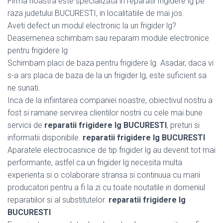
Firma noastra este specializata in reparatii frigidere lg pe
raza judetului BUCURESTI, in localitatiile de mai jos.
Aveti defect un modul electronic la un frigider lg?
Deasemenea schimbam sau reparam module electronice
pentru frigidere lg
Schimbam placi de baza pentru frigidere lg. Asadar, daca vi
s-a ars placa de baza de la un frigider lg, este suficient sa
ne sunati.
Inca de la infiintarea companiei noastre, obiectivul nostru a
fost si ramane servirea clientilor nostrii cu cele mai bune
servicii de
reparatii frigidere lg BUCURESTI
, preturi si
informatii disponibile.
reparatii frigidere lg BUCURESTI
Aparatele electrocasnice de tip frigider lg au devenit tot mai
performante, astfel ca un frigider lg necesita multa
experienta si o colaborare stransa si continuua cu marii
producatori pentru a fi la zi cu toate noutatile in domeniul
reparatiilor si al substitutelor.
reparatii frigidere lg
BUCURESTI