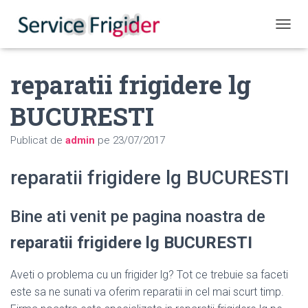
COMUT
reparatii frigidere lg
BUCURESTI
Publicat de
admin
pe
23/07/2017
reparatii frigidere lg BUCURESTI
Bine ati venit pe pagina noastra de
reparatii frigidere lg BUCURESTI
Aveti o problema cu un frigider lg? Tot ce trebuie sa faceti
este sa ne sunati va oferim reparatii in cel mai scurt timp.