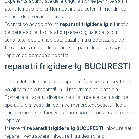
Experienta acumulata de-a lungul anilor ne permite sa fim
atenti la nevoile clientilor nostrii si sa putem fi mandrii de
standardele serviciilor prestate.
Tocmai de aceea oferim
reparatii frigidere lg
in functie
de cererea clientilor, atat cu piese originale cat si cu
substitute, acolo unde este cazul si nu afecteaza deloc
functionarea in conditii optime a aparatului electrocasnic
reparat de compania noastra.
reparatii frigidere lg BUCURESTI
Fie ca detineti o masina de spalat rufe,vase sau uscator noi
va ajutam sa o reparati!! In ultima vreme pe piata din
Romania au aparut diverse marci si modele de masini de
spalat rufe si vase din ce in ce mai pretentioase.Un lucru
bun ,deoarece ne face viata mai usoara ,dar si mai greu de
reparat.
Interventii
reparatii frigidere lg BUCURESTI
: inlocuire sau
reparatii ventilatoare; inlocuire filtru deshidrator.