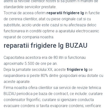
atenti la nevoile clientilor nostrii si sa putem fi mandrii de
standardele serviciilor prestate.
Tocmai de aceea oferim
reparatii frigidere lg
in functie
de cererea clientilor, atat cu piese originale cat si cu
substitute, acolo unde este cazul si nu afecteaza deloc
functionarea in conditii optime a aparatului electrocasnic
reparat de compania noastra.
reparatii frigidere lg BUZAU
Capacitatea acestora era de 80 litri si functionau
aproximativ 5.500 de ore pe an.
Deja la jumatate secolului XX, aceste
frigidere lg
se
raspandisera si peste 80% dintre gospodarii erau dotate cu
aceste aparate.
Firma noastra ofera clientilor sai servicii de revizie tehnica
BUZAU periodica pe baza de contract, ce include: curatare
condensator frigorific; curatare si igienizare conducta
evacuare condens si tavita evaporare condens; verificare