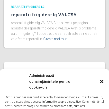
REPARATII FRIGIDERE LG
reparatii frigidere lg VALCEA
reparatii frigidere lg VALCEA Bine ati venit pe pagina
noastra de reparatii frigidere lg VALCEA Aveti o problema
cu un frigider lg? Tot ce trebuie sa faceti este sa ne sunati
va oferim reparatii in
Citește mai mult
REPARATII FRIGIDERE LG
Administrează
reparatii frigidere lg PRAHOVA
consimțămintele pentru
reparatii frigidere lg PRAHOVA Bine ati venit pe pagina
cookie-uri
noastra de reparatii frigidere lg PRAHOVA Aveti o
problema cu un frigider lg? Tot ce trebuie sa faceti este sa
Pentru a oferi cea mai bună experiență, folosim tehnologii, cum ar fi cookie-uri,
pentru a stoca și/sau accesa informațiile despre dispozitive. Consimțământul
ne sunati va oferim reparatii in
Citește mai mult
pentru aceste tehnologii ne permite să procesăm date, cum ar fi