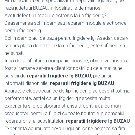
Firma noastra este specializata in reparatii frigidere lg pe
raza judetului BUZAU, in localitatiile de mai jos.
Aveti defect un modul electronic la un frigider lg?
Deasemenea schimbam sau reparam module electronice
pentru frigidere lg
Schimbam placi de baza pentru frigidere lg. Asadar, daca vi
s-a ars placa de baza de la un frigider lg, este suficient sa
ne sunati.
Inca de la infiintarea companiei noastre, obiectivul nostru a
fost si ramane servirea clientilor nostrii cu cele mai bune
servicii de
reparatii frigidere lg BUZAU
, preturi si
informatii disponibile.
reparatii frigidere lg BUZAU
Aparatele electrocasnice de tip frigider lg au devenit tot mai
performante, astfel ca un frigider lg necesita multa
experienta si o colaborare stransa si continuua cu marii
producatori pentru a fi la zi cu toate noutatile in domeniul
reparatiilor si al substitutelor.
reparatii frigidere lg BUZAU
Experienta acumulata de-a lungul anilor ne permite sa fim