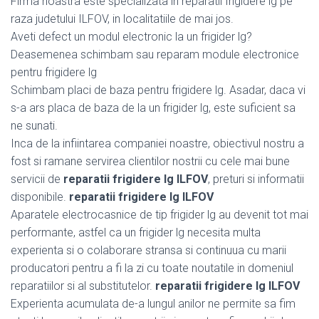
Firma noastra este specializata in reparatii frigidere lg pe
raza judetului ILFOV, in localitatiile de mai jos.
Aveti defect un modul electronic la un frigider lg?
Deasemenea schimbam sau reparam module electronice
pentru frigidere lg
Schimbam placi de baza pentru frigidere lg. Asadar, daca vi
s-a ars placa de baza de la un frigider lg, este suficient sa
ne sunati.
Inca de la infiintarea companiei noastre, obiectivul nostru a
fost si ramane servirea clientilor nostrii cu cele mai bune
servicii de
reparatii frigidere lg ILFOV
, preturi si informatii
disponibile.
reparatii frigidere lg ILFOV
Aparatele electrocasnice de tip frigider lg au devenit tot mai
performante, astfel ca un frigider lg necesita multa
experienta si o colaborare stransa si continuua cu marii
producatori pentru a fi la zi cu toate noutatile in domeniul
reparatiilor si al substitutelor.
reparatii frigidere lg ILFOV
Experienta acumulata de-a lungul anilor ne permite sa fim