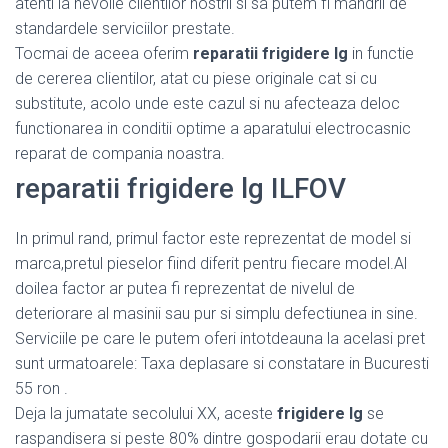
atenti la nevoile clientilor nostrii si sa putem fi mandrii de
standardele serviciilor prestate.
Tocmai de aceea oferim
reparatii frigidere lg
in functie
de cererea clientilor, atat cu piese originale cat si cu
substitute, acolo unde este cazul si nu afecteaza deloc
functionarea in conditii optime a aparatului electrocasnic
reparat de compania noastra.
reparatii frigidere lg ILFOV
In primul rand, primul factor este reprezentat de model si
marca,pretul pieselor fiind diferit pentru fiecare model.Al
doilea factor ar putea fi reprezentat de nivelul de
deteriorare al masinii sau pur si simplu defectiunea in sine.
Serviciile pe care le putem oferi intotdeauna la acelasi pret
sunt urmatoarele: Taxa deplasare si constatare in Bucuresti
55 ron .
Deja la jumatate secolului XX, aceste
frigidere lg
se
raspandisera si peste 80% dintre gospodarii erau dotate cu