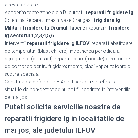
aceste aparate.
Acoperim toate zonele din Bucuresti.
reparatii frigidere lg
Colentina,Reparatii masini vase Crangasi,
frigidere lg
Militari
,
frigidere lg Drumul Taberei
,Reparam
frigidere
lg sectorul 1,2,3,4,5,6
Interventii
reparatii frigidere lg ILFOV
: reparatii abatitoare
de temperaturi (blast-chillere); intretinerea periodica a
agregatelor (contract); reparatii placi (module) electronice
de comanda pentru frigidere; montaj placi vaporizatoare cu
sudura speciala;
Constatarea defectelor – Acest serviciu se refera la
situatiile de non-defect ce nu pot fi incadrate in interventiile
de mai jos.
Puteti solicita serviciile noastre de
reparatii frigidere lg in localitatile de
mai jos, ale judetului ILFOV