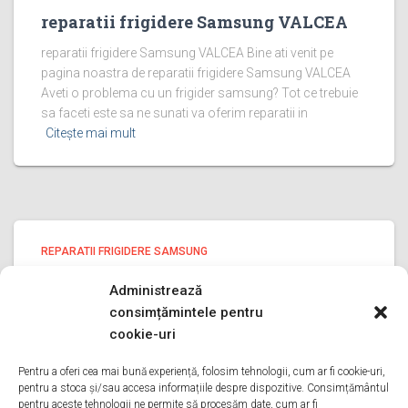
reparatii frigidere Samsung VALCEA
reparatii frigidere Samsung VALCEA Bine ati venit pe
pagina noastra de reparatii frigidere Samsung VALCEA
Aveti o problema cu un frigider samsung? Tot ce trebuie
sa faceti este sa ne sunati va oferim reparatii in
Citește mai mult
REPARATII FRIGIDERE SAMSUNG
reparatii frigidere Samsung ILFOV
Administrează
reparatii frigidere Samsung ILFOV Bine ati venit pe pagina
consimțămintele pentru
noastra de reparatii frigidere Samsung ILFOV Aveti o
cookie-uri
problema cu un frigider samsung? Tot ce trebuie sa
faceti este sa ne sunati va oferim reparatii in
Pentru a oferi cea mai bună experiență, folosim tehnologii, cum ar fi cookie-uri,
pentru a stoca și/sau accesa informațiile despre dispozitive. Consimțământul
Citește mai mult
pentru aceste tehnologii ne permite să procesăm date, cum ar fi