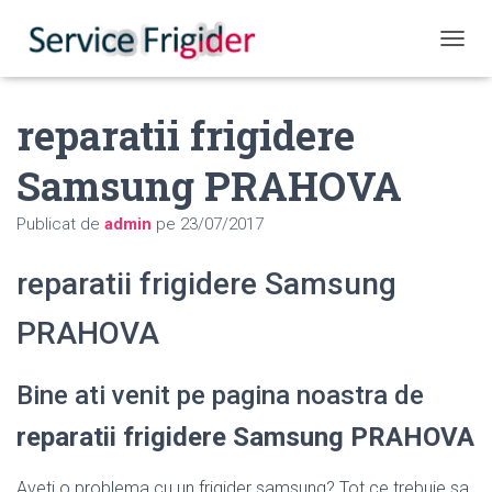
COMUT
reparatii frigidere
Samsung PRAHOVA
Publicat de
admin
pe
23/07/2017
reparatii frigidere Samsung
PRAHOVA
Bine ati venit pe pagina noastra de
reparatii frigidere Samsung PRAHOVA
Aveti o problema cu un frigider samsung? Tot ce trebuie sa