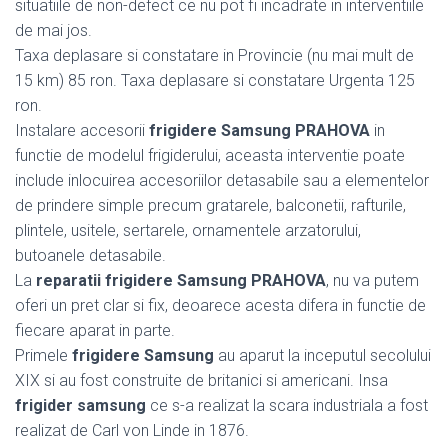
situatiile de non-defect ce nu pot fi incadrate in interventiile
de mai jos.
Taxa deplasare si constatare in Provincie (nu mai mult de
15 km) 85 ron. Taxa deplasare si constatare Urgenta 125
ron.
Instalare accesorii
frigidere Samsung PRAHOVA
in
functie de modelul frigiderului, aceasta interventie poate
include inlocuirea accesoriilor detasabile sau a elementelor
de prindere simple precum gratarele, balconetii, rafturile,
plintele, usitele, sertarele, ornamentele arzatorului,
butoanele detasabile.
La
reparatii frigidere Samsung PRAHOVA
, nu va putem
oferi un pret clar si fix, deoarece acesta difera in functie de
fiecare aparat in parte.
Primele
frigidere Samsung
au aparut la inceputul secolului
XIX si au fost construite de britanici si americani. Insa
frigider samsung
ce s-a realizat la scara industriala a fost
realizat de Carl von Linde in 1876.