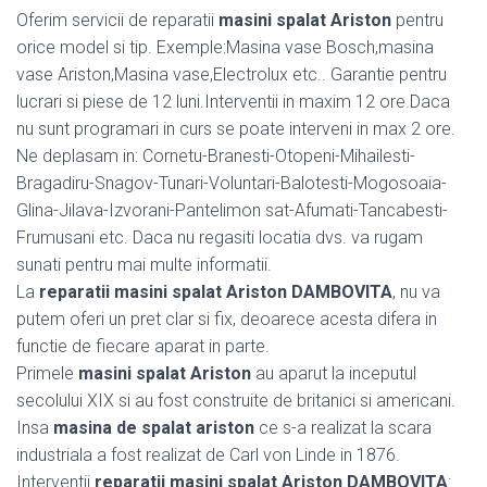
Oferim servicii de reparatii
masini spalat Ariston
pentru
orice model si tip. Exemple:Masina vase Bosch,masina
vase Ariston,Masina vase,Electrolux etc.. Garantie pentru
lucrari si piese de 12 luni.Interventii in maxim 12 ore.Daca
nu sunt programari in curs se poate interveni in max 2 ore.
Ne deplasam in: Cornetu-Branesti-Otopeni-Mihailesti-
Bragadiru-Snagov-Tunari-Voluntari-Balotesti-Mogosoaia-
Glina-Jilava-Izvorani-Pantelimon sat-Afumati-Tancabesti-
Frumusani etc. Daca nu regasiti locatia dvs. va rugam
sunati pentru mai multe informatii.
La
reparatii masini spalat Ariston DAMBOVITA
, nu va
putem oferi un pret clar si fix, deoarece acesta difera in
functie de fiecare aparat in parte.
Primele
masini spalat Ariston
au aparut la inceputul
secolului XIX si au fost construite de britanici si americani.
Insa
masina de spalat ariston
ce s-a realizat la scara
industriala a fost realizat de Carl von Linde in 1876.
Interventii
reparatii masini spalat Ariston DAMBOVITA
: