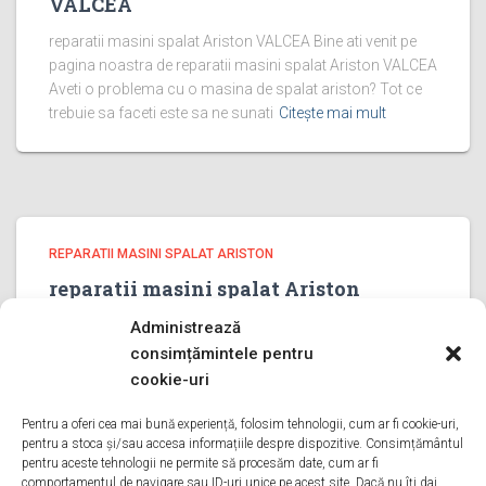
VALCEA
reparatii masini spalat Ariston VALCEA Bine ati venit pe
pagina noastra de reparatii masini spalat Ariston VALCEA
Aveti o problema cu o masina de spalat ariston? Tot ce
trebuie sa faceti este sa ne sunati
Citește mai mult
REPARATII MASINI SPALAT ARISTON
reparatii masini spalat Ariston
PRAHOVA
Administrează
reparatii masini spalat Ariston PRAHOVA Bine ati venit pe
consimțămintele pentru
pagina noastra de reparatii masini spalat Ariston
cookie-uri
PRAHOVA Aveti o problema cu o masina de spalat
ariston? Tot ce trebuie sa faceti este sa ne sunati
Pentru a oferi cea mai bună experiență, folosim tehnologii, cum ar fi cookie-uri,
pentru a stoca și/sau accesa informațiile despre dispozitive. Consimțământul
Citește mai mult
pentru aceste tehnologii ne permite să procesăm date, cum ar fi
comportamentul de navigare sau ID-uri unice pe acest site. Dacă nu îți dai