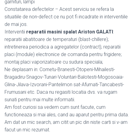
garnituri, lampi
Constatarea defectelor – Acest serviciu se refera la
situatiile de non-defect ce nu pot fi incadrate in interventiile
de mai jos.
Interventii
reparatii masini spalat Ariston GALATI
:
reparatii abatitoare de temperaturi (blast-chillere);
intretinerea periodica a agregatelor (contract); reparatii
placi (module) electronice de comanda pentru frigidere;
montaj placi vaporizatoare cu sudura speciala;
Ne deplasam in: Cornetu-Branesti-Otopeni-Mihailesti-
Bragadiru-Snagov-Tunari-Voluntari-Balotesti-Mogosoaia-
Glina-Jilava-Izvorani-Pantelimon sat-Afumati-Tancabesti-
Frumusani etc. Daca nu regasiti locatia dvs. va rugam
sunati pentru mai multe informatii.
Am fost curiosi sa vedem cum sunt facute, cum
functioneaza si mai ales, cand au aparut pentru prima data.
Am dat un mic search, am citit un pic din niste carti si v-am
facut un mic rezumat.