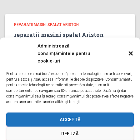
REPARATII MASINI SPALAT ARISTON
reparatii masini spalat Ariston
PRAHOVA
Administrează
reparatii masini spalat Ariston PRAHOVA Bine ati venit pe
consimțămintele pentru
pagina noastra de reparatii masini spalat Ariston
cookie-uri
PRAHOVA Aveti o problema cu o masina de spalat
ariston? Tot ce trebuie sa faceti este sa ne sunati
Pentru a oferi cea mai bună experiență, folosim tehnologii, cum ar fi cookie-uri,
pentru a stoca și/sau accesa informațiile despre dispozitive. Consimțământul
Citește mai mult
pentru aceste tehnologii ne permite să procesăm date, cum ar fi
comportamentul de navigare sau ID-uri unice pe acest site. Dacă nu îți dai
consimțământul sau îți retragi consimțământul dat poate avea afecte negative
asupra unor anumite funcționalități și funcții.
ACASA
DESPRE NOI
SERVICII
ACOPERIRE
ACCEPTĂ
REFUZĂ
CONTACT
GDPR
TERMENI ȘI CONDIȚII