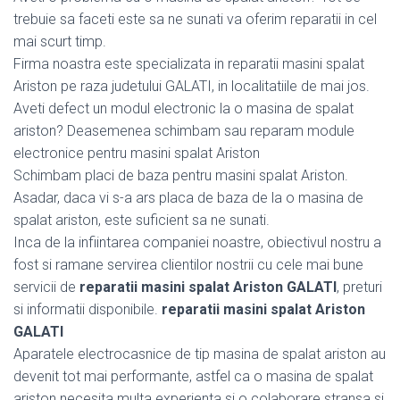
trebuie sa faceti este sa ne sunati va oferim reparatii in cel
mai scurt timp.
Firma noastra este specializata in reparatii masini spalat
Ariston pe raza judetului GALATI, in localitatiile de mai jos.
Aveti defect un modul electronic la o masina de spalat
ariston? Deasemenea schimbam sau reparam module
electronice pentru masini spalat Ariston
Schimbam placi de baza pentru masini spalat Ariston.
Asadar, daca vi s-a ars placa de baza de la o masina de
spalat ariston, este suficient sa ne sunati.
Inca de la infiintarea companiei noastre, obiectivul nostru a
fost si ramane servirea clientilor nostrii cu cele mai bune
servicii de
reparatii masini spalat Ariston GALATI
, preturi
si informatii disponibile.
reparatii masini spalat Ariston
GALATI
Aparatele electrocasnice de tip masina de spalat ariston au
devenit tot mai performante, astfel ca o masina de spalat
ariston necesita multa experienta si o colaborare stransa si