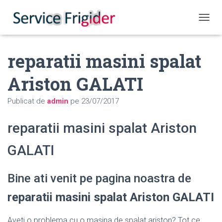
COMUT
reparatii masini spalat
Ariston GALATI
Publicat de
admin
pe
23/07/2017
reparatii masini spalat Ariston
GALATI
Bine ati venit pe pagina noastra de
reparatii masini spalat Ariston GALATI
Aveti o problema cu o masina de spalat ariston? Tot ce