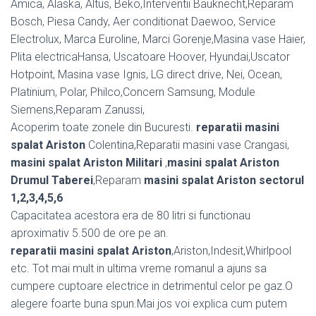
Amica, Alaska, Altus, Beko,Interventii Bauknecht,Reparam
Bosch, Piesa Candy, Aer conditionat Daewoo, Service
Electrolux, Marca Euroline, Marci Gorenje,Masina vase Haier,
Plita electricaHansa, Uscatoare Hoover, Hyundai,Uscator
Hotpoint, Masina vase Ignis, LG direct drive, Nei, Ocean,
Platinium, Polar, Philco,Concern Samsung, Module
Siemens,Reparam Zanussi,
Acoperim toate zonele din Bucuresti.
reparatii masini
spalat Ariston
Colentina,Reparatii masini vase Crangasi,
masini spalat Ariston Militari
,
masini spalat Ariston
Drumul Taberei
,Reparam
masini spalat Ariston sectorul
1,2,3,4,5,6
Capacitatea acestora era de 80 litri si functionau
aproximativ 5.500 de ore pe an.
reparatii masini spalat Ariston
,Ariston,Indesit,Whirlpool
etc. Tot mai mult in ultima vreme romanul a ajuns sa
cumpere cuptoare electrice in detrimentul celor pe gaz.O
alegere foarte buna spun.Mai jos voi explica cum putem