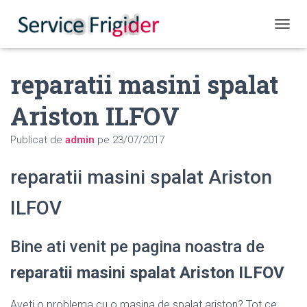
COMUT
reparatii masini spalat
Ariston ILFOV
Publicat de
admin
pe
23/07/2017
reparatii masini spalat Ariston
ILFOV
Bine ati venit pe pagina noastra de
reparatii masini spalat Ariston ILFOV
Aveti o problema cu o masina de spalat ariston? Tot ce