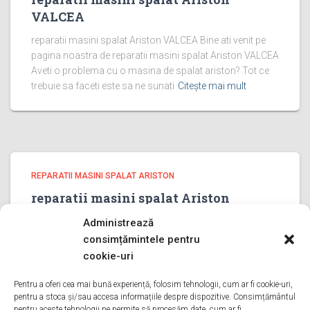
VALCEA
reparatii masini spalat Ariston VALCEA Bine ati venit pe
pagina noastra de reparatii masini spalat Ariston VALCEA
Aveti o problema cu o masina de spalat ariston? Tot ce
trebuie sa faceti este sa ne sunati
Citește mai mult
REPARATII MASINI SPALAT ARISTON
reparatii masini spalat Ariston
PRAHOVA
Administrează
reparatii masini spalat Ariston PRAHOVA Bine ati venit pe
consimțămintele pentru
pagina noastra de reparatii masini spalat Ariston
cookie-uri
PRAHOVA Aveti o problema cu o masina de spalat
ariston? Tot ce trebuie sa faceti este sa ne sunati
Pentru a oferi cea mai bună experiență, folosim tehnologii, cum ar fi cookie-uri,
pentru a stoca și/sau accesa informațiile despre dispozitive. Consimțământul
Citește mai mult
pentru aceste tehnologii ne permite să procesăm date, cum ar fi