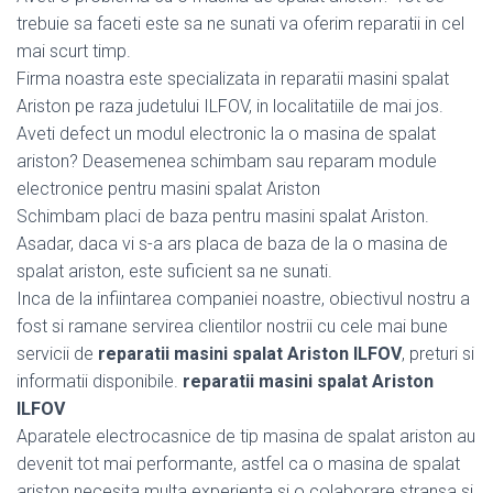
trebuie sa faceti este sa ne sunati va oferim reparatii in cel
mai scurt timp.
Firma noastra este specializata in reparatii masini spalat
Ariston pe raza judetului ILFOV, in localitatiile de mai jos.
Aveti defect un modul electronic la o masina de spalat
ariston? Deasemenea schimbam sau reparam module
electronice pentru masini spalat Ariston
Schimbam placi de baza pentru masini spalat Ariston.
Asadar, daca vi s-a ars placa de baza de la o masina de
spalat ariston, este suficient sa ne sunati.
Inca de la infiintarea companiei noastre, obiectivul nostru a
fost si ramane servirea clientilor nostrii cu cele mai bune
servicii de
reparatii masini spalat Ariston ILFOV
, preturi si
informatii disponibile.
reparatii masini spalat Ariston
ILFOV
Aparatele electrocasnice de tip masina de spalat ariston au
devenit tot mai performante, astfel ca o masina de spalat
ariston necesita multa experienta si o colaborare stransa si