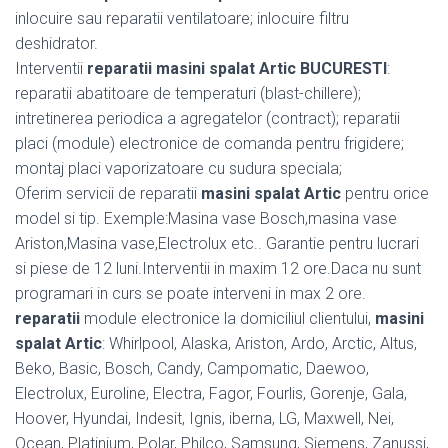
inlocuire sau reparatii ventilatoare; inlocuire filtru
deshidrator.
Interventii
reparatii masini spalat Artic BUCURESTI
:
reparatii abatitoare de temperaturi (blast-chillere);
intretinerea periodica a agregatelor (contract); reparatii
placi (module) electronice de comanda pentru frigidere;
montaj placi vaporizatoare cu sudura speciala;
Oferim servicii de reparatii
masini spalat Artic
pentru orice
model si tip. Exemple:Masina vase Bosch,masina vase
Ariston,Masina vase,Electrolux etc.. Garantie pentru lucrari
si piese de 12 luni.Interventii in maxim 12 ore.Daca nu sunt
programari in curs se poate interveni in max 2 ore.
reparatii
module electronice la domiciliul clientului,
masini
spalat Artic
: Whirlpool, Alaska, Ariston, Ardo, Arctic, Altus,
Beko, Basic, Bosch, Candy, Campomatic, Daewoo,
Electrolux, Euroline, Electra, Fagor, Fourlis, Gorenje, Gala,
Hoover, Hyundai, Indesit, Ignis, iberna, LG, Maxwell, Nei,
Ocean, Platinium, Polar, Philco, Samsung, Siemens, Zanussi,