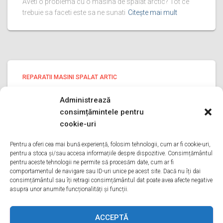
Aveti o problema cu o masina de spalat arctic? Tot ce
trebuie sa faceti este sa ne sunati
Citește mai mult
REPARATII MASINI SPALAT ARTIC
reparatii masini spalat Artic
Administrează
PRAHOVA
consimțămintele pentru
reparatii masini spalat Artic PRAHOVA Bine ati venit pe
cookie-uri
pagina noastra de reparatii masini spalat Artic PRAHOVA
Aveti o problema cu o masina de spalat arctic? Tot ce
Pentru a oferi cea mai bună experiență, folosim tehnologii, cum ar fi cookie-uri,
pentru a stoca și/sau accesa informațiile despre dispozitive. Consimțământul
trebuie sa faceti este sa ne sunati
Citește mai mult
pentru aceste tehnologii ne permite să procesăm date, cum ar fi
comportamentul de navigare sau ID-uri unice pe acest site. Dacă nu îți dai
consimțământul sau îți retragi consimțământul dat poate avea afecte negative
asupra unor anumite funcționalități și funcții.
ACASA
DESPRE NOI
SERVICII
ACOPERIRE
ACCEPTĂ