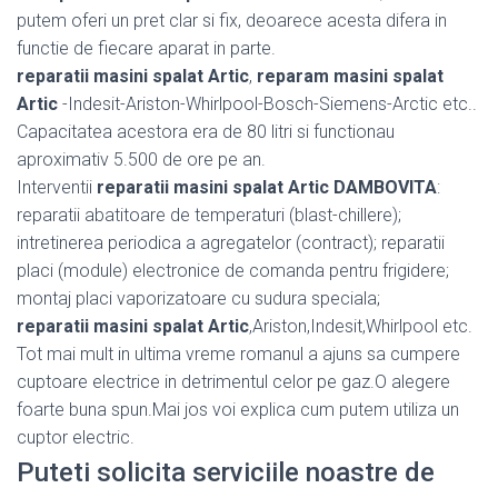
putem oferi un pret clar si fix, deoarece acesta difera in
functie de fiecare aparat in parte.
reparatii masini spalat Artic
,
reparam masini spalat
Artic
-Indesit-Ariston-Whirlpool-Bosch-Siemens-Arctic etc..
Capacitatea acestora era de 80 litri si functionau
aproximativ 5.500 de ore pe an.
Interventii
reparatii masini spalat Artic DAMBOVITA
:
reparatii abatitoare de temperaturi (blast-chillere);
intretinerea periodica a agregatelor (contract); reparatii
placi (module) electronice de comanda pentru frigidere;
montaj placi vaporizatoare cu sudura speciala;
reparatii masini spalat Artic
,Ariston,Indesit,Whirlpool etc.
Tot mai mult in ultima vreme romanul a ajuns sa cumpere
cuptoare electrice in detrimentul celor pe gaz.O alegere
foarte buna spun.Mai jos voi explica cum putem utiliza un
cuptor electric.
Puteti solicita serviciile noastre de