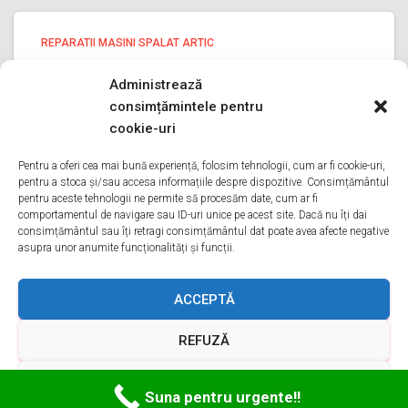
REPARATII MASINI SPALAT ARTIC
reparatii masini spalat Artic
Administrează
PRAHOVA
consimțămintele pentru
reparatii masini spalat Artic PRAHOVA Bine ati venit pe
cookie-uri
pagina noastra de reparatii masini spalat Artic PRAHOVA
Aveti o problema cu o masina de spalat arctic? Tot ce
Pentru a oferi cea mai bună experiență, folosim tehnologii, cum ar fi cookie-uri,
pentru a stoca și/sau accesa informațiile despre dispozitive. Consimțământul
trebuie sa faceti este sa ne sunati
Citește mai mult
pentru aceste tehnologii ne permite să procesăm date, cum ar fi
comportamentul de navigare sau ID-uri unice pe acest site. Dacă nu îți dai
consimțământul sau îți retragi consimțământul dat poate avea afecte negative
asupra unor anumite funcționalități și funcții.
ACASA
DESPRE NOI
SERVICII
ACOPERIRE
ACCEPTĂ
REFUZĂ
CONTACT
GDPR
TERMENI ȘI CONDIȚII
VEZI PREFERINȚELE
Hestia | Proiectată de
ThemeIsle
Suna pentru urgente!!