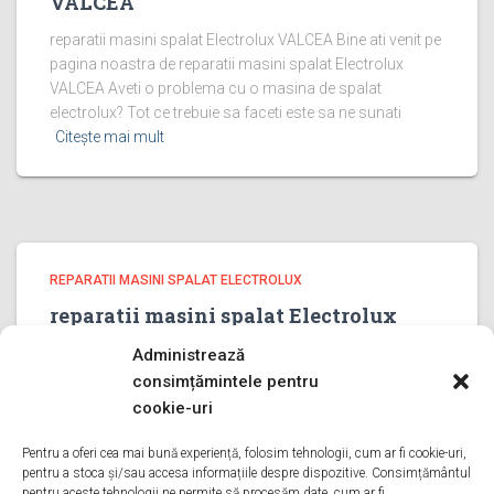
VALCEA
reparatii masini spalat Electrolux VALCEA Bine ati venit pe
pagina noastra de reparatii masini spalat Electrolux
VALCEA Aveti o problema cu o masina de spalat
electrolux? Tot ce trebuie sa faceti este sa ne sunati
Citește mai mult
REPARATII MASINI SPALAT ELECTROLUX
reparatii masini spalat Electrolux
PRAHOVA
Administrează
reparatii masini spalat Electrolux PRAHOVA Bine ati venit
consimțămintele pentru
pe pagina noastra de reparatii masini spalat Electrolux
cookie-uri
PRAHOVA Aveti o problema cu o masina de spalat
electrolux? Tot ce trebuie sa faceti este sa ne sunati
Pentru a oferi cea mai bună experiență, folosim tehnologii, cum ar fi cookie-uri,
pentru a stoca și/sau accesa informațiile despre dispozitive. Consimțământul
Citește mai mult
pentru aceste tehnologii ne permite să procesăm date, cum ar fi