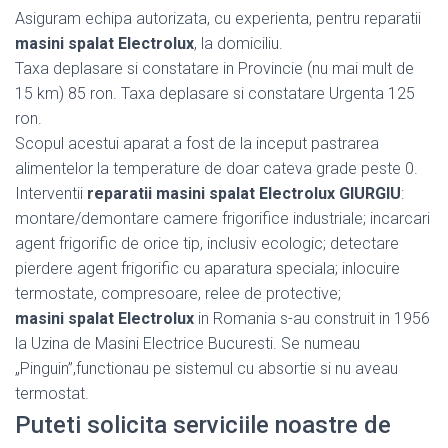
Asiguram echipa autorizata, cu experienta, pentru reparatii
masini spalat Electrolux
, la domiciliu.
Taxa deplasare si constatare in Provincie (nu mai mult de
15 km) 85 ron. Taxa deplasare si constatare Urgenta 125
ron.
Scopul acestui aparat a fost de la inceput pastrarea
alimentelor la temperature de doar cateva grade peste 0.
Interventii
reparatii masini spalat Electrolux GIURGIU
:
montare/demontare camere frigorifice industriale; incarcari
agent frigorific de orice tip, inclusiv ecologic; detectare
pierdere agent frigorific cu aparatura speciala; inlocuire
termostate, compresoare, relee de protective;
masini spalat Electrolux
in Romania s-au construit in 1956
la Uzina de Masini Electrice Bucuresti. Se numeau
„Pinguin”,functionau pe sistemul cu absortie si nu aveau
termostat.
Puteti solicita serviciile noastre de