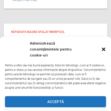
REPARATII MASINI SPALAT WHIRPOOL
reparatii masini spalat Whirpool
Administrează
ILFOV
consimțămintele pentru
reparatii masini spalat Whirpool ILFOV Bine ati venit pe
cookie-uri
pagina noastra de reparatii masini spalat Whirpool ILFOV
Aveti o problema cu o masina de spalat whirpool? Tot ce
Pentru a oferi cea mai bună experiență, folosim tehnologii, cum ar fi cookie-uri,
pentru a stoca și/sau accesa informațiile despre dispozitive. Consimțământul
trebuie sa faceti este sa ne sunati
Citește mai mult
pentru aceste tehnologii ne permite să procesăm date, cum ar fi
comportamentul de navigare sau ID-uri unice pe acest site. Dacă nu îți dai
consimțământul sau îți retragi consimțământul dat poate avea afecte negative
asupra unor anumite funcționalități și funcții.
ACASA
DESPRE NOI
SERVICII
ACOPERIRE
ACCEPTĂ