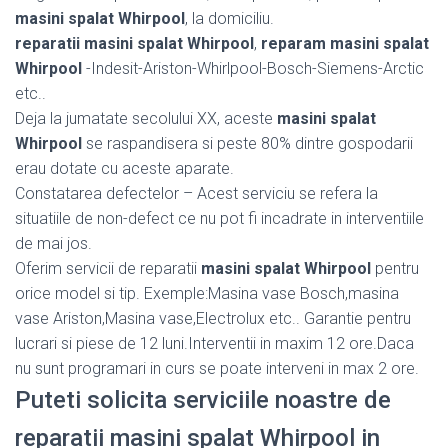
masini spalat Whirpool
, la domiciliu.
reparatii masini spalat Whirpool
,
reparam masini spalat
Whirpool
-Indesit-Ariston-Whirlpool-Bosch-Siemens-Arctic
etc..
Deja la jumatate secolului XX, aceste
masini spalat
Whirpool
se raspandisera si peste 80% dintre gospodarii
erau dotate cu aceste aparate.
Constatarea defectelor – Acest serviciu se refera la
situatiile de non-defect ce nu pot fi incadrate in interventiile
de mai jos.
Oferim servicii de reparatii
masini spalat Whirpool
pentru
orice model si tip. Exemple:Masina vase Bosch,masina
vase Ariston,Masina vase,Electrolux etc.. Garantie pentru
lucrari si piese de 12 luni.Interventii in maxim 12 ore.Daca
nu sunt programari in curs se poate interveni in max 2 ore.
Puteti solicita serviciile noastre de
reparatii masini spalat Whirpool in