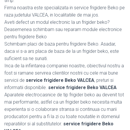
timp.
Firma noastra este specializata in service frigidere Beko pe
raza judetului VALCEA, in localitatiile de mai jos.
Aveti defect un modul electronic la un frigider beko?
Deasemenea schimbam sau reparam module electronice
pentru frigidere Beko
Schimbam placi de baza pentru frigidere Beko. Asadar,
daca vi s-a ars placa de baza de la un frigider beko, este
suficient sa ne sunati.
Inca de la infiintarea companiei noastre, obiectivul nostru a
fost si ramane servirea clientilor nostrii cu cele mai bune
servicii de
service frigidere Beko VALCEA
, preturi si
informatii disponibile.
service frigidere Beko VALCEA
Aparatele electrocasnice de tip frigider beko au devenit tot
mai performante, astfel ca un frigider beko necesita multa
experienta si o colaborare stransa si continuua cu marii
producatori pentru a fi la zi cu toate noutatile in domeniul
reparatiilor si al substitutelor.
service frigidere Beko