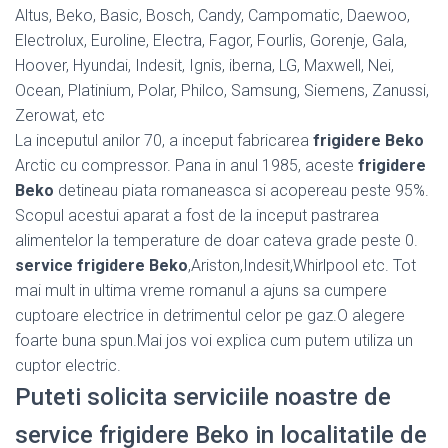
Altus, Beko, Basic, Bosch, Candy, Campomatic, Daewoo,
Electrolux, Euroline, Electra, Fagor, Fourlis, Gorenje, Gala,
Hoover, Hyundai, Indesit, Ignis, iberna, LG, Maxwell, Nei,
Ocean, Platinium, Polar, Philco, Samsung, Siemens, Zanussi,
Zerowat, etc
La inceputul anilor 70, a inceput fabricarea
frigidere Beko
Arctic cu compressor. Pana in anul 1985, aceste
frigidere
Beko
detineau piata romaneasca si acopereau peste 95%.
Scopul acestui aparat a fost de la inceput pastrarea
alimentelor la temperature de doar cateva grade peste 0.
service frigidere Beko
,Ariston,Indesit,Whirlpool etc. Tot
mai mult in ultima vreme romanul a ajuns sa cumpere
cuptoare electrice in detrimentul celor pe gaz.O alegere
foarte buna spun.Mai jos voi explica cum putem utiliza un
cuptor electric.
Puteti solicita serviciile noastre de
service frigidere Beko in localitatile de