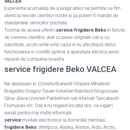
VALCEA
Experienta acumulata de-a lungul anilor ne permite sa fim
atenti la nevoile clientilor nostrii si sa putem fi mandrii de
standardele serviciilor prestate.
Tocmai de aceea oferim
service frigidere Beko
in functie
de cererea clientilor, atat cu piese originale cat si cu
substitute, acolo unde este cazul si nu afecteaza deloc
functionarea in conditii optime a aparatului electrocasnic
reparat de compania noastra.
service frigidere Beko VALCEA
Ne deplasam in: Cornetu-Branesti-Otopeni-Mihailesti-
Bragadiru-Snagov-Tunari-Voluntari-Balotesti-Mogosoaia-
Glina-Jilava-Izvorani-Pantelimon sat-Afumati-Tancabesti-
Frumusani etc. Daca nu regasiti locatia dvs. va rugam
sunati pentru mai multe informatii.
service
module electronice la domiciliul clientului,
frigidere Beko
: Whirlpool, Alaska, Ariston, Ardo, Arctic,