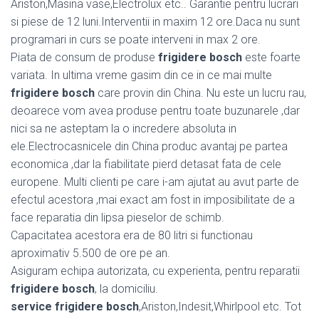
Ariston,Masina vase,Electrolux etc.. Garantie pentru lucrari
si piese de 12 luni.Interventii in maxim 12 ore.Daca nu sunt
programari in curs se poate interveni in max 2 ore.
Piata de consum de produse
frigidere bosch
este foarte
variata. In ultima vreme gasim din ce in ce mai multe
frigidere bosch
care provin din China. Nu este un lucru rau,
deoarece vom avea produse pentru toate buzunarele ,dar
nici sa ne asteptam la o incredere absoluta in
ele.Electrocasnicele din China produc avantaj pe partea
economica ,dar la fiabilitate pierd detasat fata de cele
europene. Multi clienti pe care i-am ajutat au avut parte de
efectul acestora ,mai exact am fost in imposibilitate de a
face reparatia din lipsa pieselor de schimb.
Capacitatea acestora era de 80 litri si functionau
aproximativ 5.500 de ore pe an.
Asiguram echipa autorizata, cu experienta, pentru reparatii
frigidere bosch
, la domiciliu.
service frigidere bosch
,Ariston,Indesit,Whirlpool etc. Tot