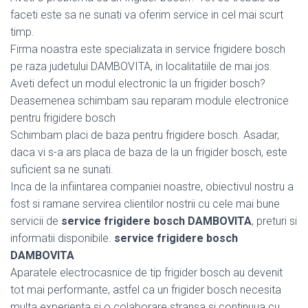
faceti este sa ne sunati va oferim service in cel mai scurt
timp.
Firma noastra este specializata in service frigidere bosch
pe raza judetului DAMBOVITA, in localitatiile de mai jos.
Aveti defect un modul electronic la un frigider bosch?
Deasemenea schimbam sau reparam module electronice
pentru frigidere bosch
Schimbam placi de baza pentru frigidere bosch. Asadar,
daca vi s-a ars placa de baza de la un frigider bosch, este
suficient sa ne sunati.
Inca de la infiintarea companiei noastre, obiectivul nostru a
fost si ramane servirea clientilor nostrii cu cele mai bune
servicii de
service frigidere bosch DAMBOVITA
, preturi si
informatii disponibile.
service frigidere bosch
DAMBOVITA
Aparatele electrocasnice de tip frigider bosch au devenit
tot mai performante, astfel ca un frigider bosch necesita
multa experienta si o colaborare stransa si continuua cu