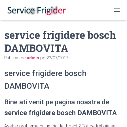
COMUT
service frigidere bosch
DAMBOVITA
Publicat de
admin
pe
23/07/2017
service frigidere bosch
DAMBOVITA
Bine ati venit pe pagina noastra de
service frigidere bosch DAMBOVITA
Aveti o problema cu un frigider bosch? Tot ce trebuie sa