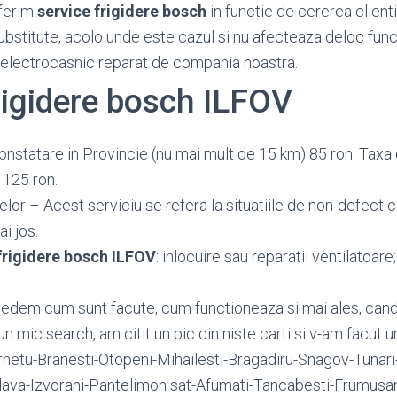
ferim
service frigidere bosch
in functie de cererea clienti
substitute, acolo unde este cazul si nu afecteaza deloc func
 electrocasnic reparat de compania noastra.
rigidere bosch ILFOV
onstatare in Provincie (nu mai mult de 15 km) 85 ron. Taxa 
 125 ron.
or – Acest serviciu se refera la situatiile de non-defect c
ai jos.
frigidere bosch ILFOV
: inlocuire sau reparatii ventilatoare; 
vedem cum sunt facute, cum functioneaza si mai ales, cand
n mic search, am citit un pic din niste carti si v-am facut 
netu-Branesti-Otopeni-Mihailesti-Bragadiru-Snagov-Tunari-
lava-Izvorani-Pantelimon sat-Afumati-Tancabesti-Frumusan