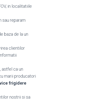
V, in localitatiile
m sau reparam
de baza de la un
irea clientilor
 informatii
 astfel ca un
cu marii producatori
vice frigidere
ilor nostrii si sa