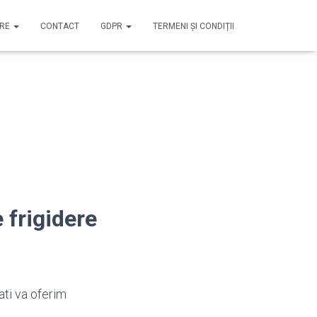
IRE
CONTACT
GDPR
TERMENI ȘI CONDIȚII
 frigidere
ati va oferim