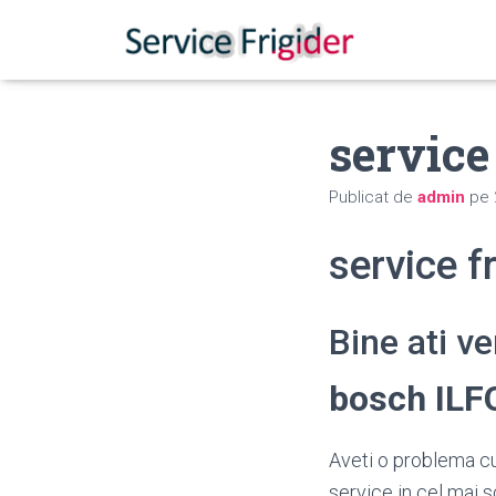
service
Publicat de
admin
pe
service f
Bine ati v
bosch ILF
Aveti o problema cu
service in cel mai s