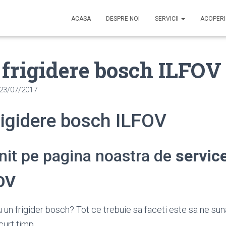
ACASA
DESPRE NOI
SERVICII
ACOPER
 frigidere bosch ILFOV
23/07/2017
rigidere bosch ILFOV
enit pe pagina noastra de
service
OV
 un frigider bosch? Tot ce trebuie sa faceti este sa ne sun
curt timp.