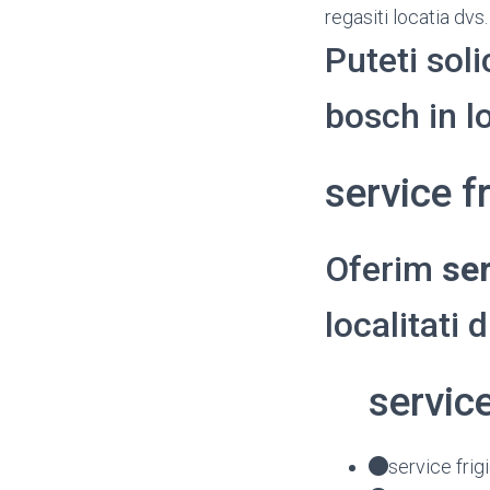
regasiti locatia dvs
Puteti soli
bosch in lo
service f
Oferim
ser
localitati 
servic
service fri